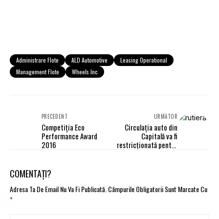
Administrare Flote
ALD Automotive
Leasing Operational
Management Flote
Wheels Inc
PRECEDENT
URMĂTOR
Competiția Eco
Circulaţia auto din
Performance Award
Capitală va fi
2016
restricţionată pentru
desfăşurarea
Maratonului Bucureşti
COMENTAȚI?
Adresa Ta De Email Nu Va Fi Publicată.
Câmpurile Obligatorii Sunt Marcate Cu
*