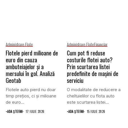
Administrare Flote
Administrare Flote
Financiar
Flotele pierd milioane de
Cum pot fi reduse
euro din cauza
costurile flotei auto?
ambuteiajelor și a
Prin scurtarea listei
mersului în gol. Analiză
predefinite de mașini de
Geotab
serviciu
Flotele auto pierd nu doar
O modalitate de reducere a
timp prețios, ci și milioane
cheltuielilor cu flota auto
de euro...
este scurtarea listei...
•
ADA ȘTEFAN
17 IULIE 2026
•
ADA ȘTEFAN
15 IULIE 2026