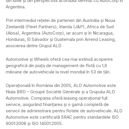
din iunie şi din perspectiva acordului semnat cu AutoCorp în
Argentina.
Prin intermediul reţelei de parteneri din Australia şi Noua
Zeelandă (Fleet Partners), Irlanda (J&P), Africa de Sud
(Absa), Argentina (AutoCorp), iar acum şi în Nicaragua,
Honduras, El Salvador şi Guatemala prin Arrend Leasing,
asocierea dintre Grupul ALD
Automotive şi Wheels oferă cea mai extinsă acoperire
geografică din piaţa de management de flotă cu 1,6
milioane de autovehicule la nivel mondial în 53 de ţări.
Operaţională în România din 2005, ALD Automotive este
filiala BRD – Groupé Société Générale şi a Grupului ALD
Automotive. Compania oferă leasing operaţional full
service, asigurând finanţarea şi o gamă completă de
servicii de administrare pentru flotele de autovehicule. ALD
Automotive este certificată SRAC pentru standardele ISO
9001:2008 şi ISO 14001:2005.