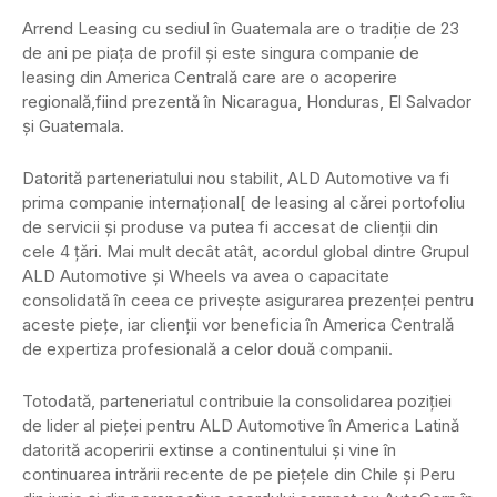
Arrend Leasing cu sediul în Guatemala are o tradiţie de 23
de ani pe piaţa de profil şi este singura companie de
leasing din America Centrală care are o acoperire
regională,fiind prezentă în Nicaragua, Honduras, El Salvador
şi Guatemala.
Datorită parteneriatului nou stabilit, ALD Automotive va fi
prima companie internaţional[ de leasing al cărei portofoliu
de servicii şi produse va putea fi accesat de clienţii din
cele 4 ţări. Mai mult decât atât, acordul global dintre Grupul
ALD Automotive şi Wheels va avea o capacitate
consolidată în ceea ce priveşte asigurarea prezenţei pentru
aceste pieţe, iar clienţii vor beneficia în America Centrală
de expertiza profesională a celor două companii.
Totodată, parteneriatul contribuie la consolidarea poziţiei
de lider al pieţei pentru ALD Automotive în America Latină
datorită acoperirii extinse a continentului şi vine în
continuarea intrării recente de pe pieţele din Chile şi Peru