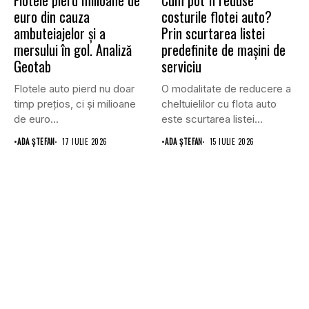
Flotele pierd milioane de
Cum pot fi reduse
euro din cauza
costurile flotei auto?
ambuteiajelor și a
Prin scurtarea listei
mersului în gol. Analiză
predefinite de mașini de
Geotab
serviciu
Flotele auto pierd nu doar
O modalitate de reducere a
timp prețios, ci și milioane
cheltuielilor cu flota auto
de euro...
este scurtarea listei...
•
ADA ȘTEFAN
17 IULIE 2026
•
ADA ȘTEFAN
15 IULIE 2026