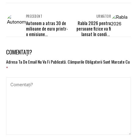
PRECEDENT
URMĂTOR
Autonom a atras 30 de
Rabla 2026 pentru
milioane de euro printr-
persoane fizice va fi
o emisiune
lansat în condiții
suprasubscrisă de
similare cu cele din
obligațiuni
2025. Sunt eligibile
TOATE autovehiculele
COMENTAȚI?
Adresa Ta De Email Nu Va Fi Publicată.
Câmpurile Obligatorii Sunt Marcate Cu
*