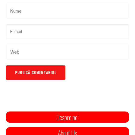
Despre noi
About Us