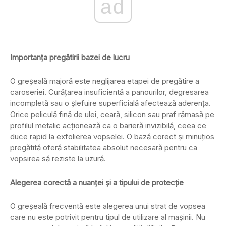
ad
Importanța pregătirii bazei de lucru
O greșeală majoră este neglijarea etapei de pregătire a
caroseriei. Curățarea insuficientă a panourilor, degresarea
incompletă sau o șlefuire superficială afectează aderența.
Orice peliculă fină de ulei, ceară, silicon sau praf rămasă pe
profilul metalic acționează ca o barieră invizibilă, ceea ce
duce rapid la exfolierea vopselei. O bază corect și minuțios
pregătită oferă stabilitatea absolut necesară pentru ca
vopsirea să reziste la uzură.
Alegerea corectă a nuanței și a tipului de protecție
O greșeală frecventă este alegerea unui strat de vopsea
care nu este potrivit pentru tipul de utilizare al mașinii. Nu