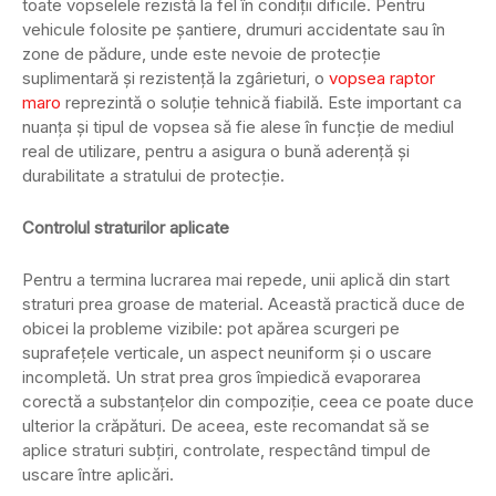
toate vopselele rezistă la fel în condiții dificile. Pentru
vehicule folosite pe șantiere, drumuri accidentate sau în
zone de pădure, unde este nevoie de protecție
suplimentară și rezistență la zgârieturi, o
vopsea raptor
maro
reprezintă o soluție tehnică fiabilă. Este important ca
nuanța și tipul de vopsea să fie alese în funcție de mediul
real de utilizare, pentru a asigura o bună aderență și
durabilitate a stratului de protecție.
Controlul straturilor aplicate
Pentru a termina lucrarea mai repede, unii aplică din start
straturi prea groase de material. Această practică duce de
obicei la probleme vizibile: pot apărea scurgeri pe
suprafețele verticale, un aspect neuniform și o uscare
incompletă. Un strat prea gros împiedică evaporarea
corectă a substanțelor din compoziție, ceea ce poate duce
ulterior la crăpături. De aceea, este recomandat să se
aplice straturi subțiri, controlate, respectând timpul de
uscare între aplicări.