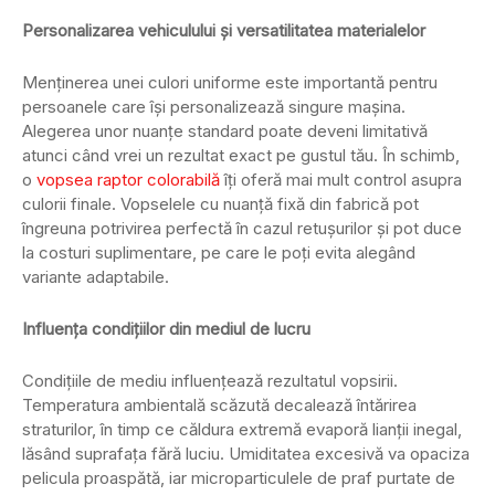
Personalizarea vehiculului și versatilitatea materialelor
Menținerea unei culori uniforme este importantă pentru
persoanele care își personalizează singure mașina.
Alegerea unor nuanțe standard poate deveni limitativă
atunci când vrei un rezultat exact pe gustul tău. În schimb,
o
vopsea raptor colorabilă
îți oferă mai mult control asupra
culorii finale. Vopselele cu nuanță fixă din fabrică pot
îngreuna potrivirea perfectă în cazul retușurilor și pot duce
la costuri suplimentare, pe care le poți evita alegând
variante adaptabile.
Influența condițiilor din mediul de lucru
Condițiile de mediu influențează rezultatul vopsirii.
Temperatura ambientală scăzută decalează întărirea
straturilor, în timp ce căldura extremă evaporă lianții inegal,
lăsând suprafața fără luciu. Umiditatea excesivă va opaciza
pelicula proaspătă, iar microparticulele de praf purtate de