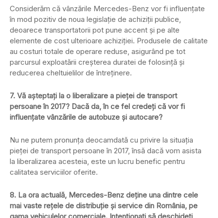
Considerăm că vânzările Mercedes-Benz vor fi influențate
în mod pozitiv de noua legislație de achiziții publice,
deoarece transportatorii pot pune accent și pe alte
elemente de cost ulterioare achiziției. Produsele de calitate
au costuri totale de operare reduse, asigurând pe tot
parcursul exploatării creșterea duratei de folosință și
reducerea cheltuielilor de întreținere.
7. Vă așteptați la o liberalizare a pieței de transport
persoane în 2017? Dacă da, în ce fel credeți că vor fi
influențate vânzările de autobuze și autocare?
Nu ne putem pronunța deocamdată cu privire la situația
pieței de transport persoane în 2017, însă dacă vom asista
la liberalizarea acesteia, este un lucru benefic pentru
calitatea serviciilor oferite.
8. La ora actuală, Mercedes-Benz deține una dintre cele
mai vaste rețele de distribuție și service din România, pe
gama vehiculelor comerciale. Intenționați să deschideți