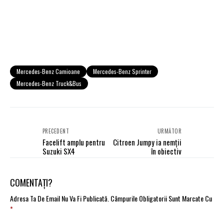
Mercedes-Benz Camioane
Mercedes-Benz Sprinter
Mercedes-Benz Truck&bus
PRECEDENT
URMĂTOR
Facelift amplu pentru
Citroen Jumpy ia nemții
Suzuki SX4
în obiectiv
COMENTAȚI?
Adresa Ta De Email Nu Va Fi Publicată.
Câmpurile Obligatorii Sunt Marcate Cu
*