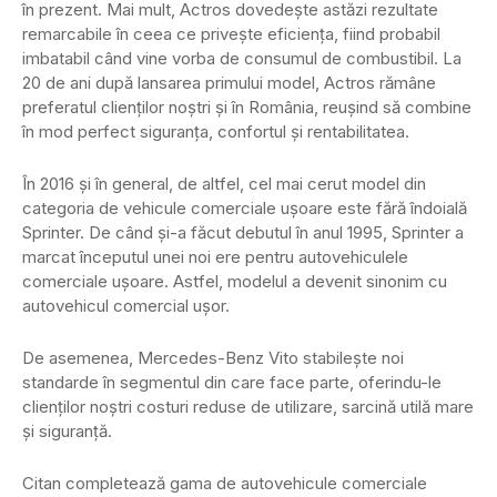
în prezent. Mai mult, Actros dovedește astăzi rezultate
remarcabile în ceea ce privește eficiența, fiind probabil
imbatabil când vine vorba de consumul de combustibil. La
20 de ani după lansarea primului model, Actros rămâne
preferatul clienților noștri și în România, reușind să combine
în mod perfect siguranța, confortul și rentabilitatea.
În 2016 și în general, de altfel, cel mai cerut model din
categoria de vehicule comerciale ușoare este fără îndoială
Sprinter. De când și-a făcut debutul în anul 1995, Sprinter a
marcat începutul unei noi ere pentru autovehiculele
comerciale uşoare. Astfel, modelul a devenit sinonim cu
autovehicul comercial ușor.
De asemenea, Mercedes-Benz Vito stabilește noi
standarde în segmentul din care face parte, oferindu-le
clienților noștri costuri reduse de utilizare, sarcină utilă mare
și siguranță.
Citan completează gama de autovehicule comerciale