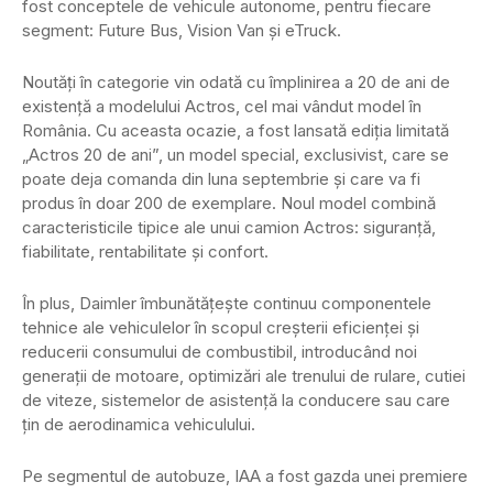
fost conceptele de vehicule autonome, pentru fiecare
segment: Future Bus, Vision Van și eTruck.
Noutăți în categorie vin odată cu împlinirea a 20 de ani de
existență a modelului Actros, cel mai vândut model în
România. Cu aceasta ocazie, a fost lansată ediția limitată
„Actros 20 de ani”, un model special, exclusivist, care se
poate deja comanda din luna septembrie și care va fi
produs în doar 200 de exemplare. Noul model combină
caracteristicile tipice ale unui camion Actros: siguranță,
fiabilitate, rentabilitate și confort.
În plus, Daimler îmbunătățește continuu componentele
tehnice ale vehiculelor în scopul creșterii eficienței și
reducerii consumului de combustibil, introducând noi
generații de motoare, optimizări ale trenului de rulare, cutiei
de viteze, sistemelor de asistență la conducere sau care
țin de aerodinamica vehiculului.
Pe segmentul de autobuze, IAA a fost gazda unei premiere