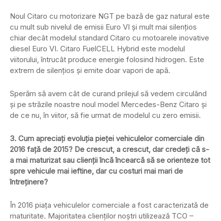
Noul Citaro cu motorizare NGT pe bază de gaz natural este
cu mult sub nivelul de emisii Euro VI și mult mai silențios
chiar decât modelul standard Citaro cu motoarele inovative
diesel Euro VI. Citaro FuelCELL Hybrid este modelul
viitorului, întrucât produce energie folosind hidrogen. Este
extrem de silențios și emite doar vapori de apă.
Sperăm să avem cât de curand prilejul să vedem circulând
și pe străzile noastre noul model Mercedes-Benz Citaro și
de ce nu, în viitor, să fie urmat de modelul cu zero emisii.
3. Cum apreciați evoluția pieței vehiculelor comerciale din
2016 față de 2015? De crescut, a crescut, dar credeți că s-
a mai maturizat sau clienții încă încearcă să se orienteze tot
spre vehicule mai ieftine, dar cu costuri mai mari de
întreținere?
În 2016 piața vehiculelor comerciale a fost caracterizată de
maturitate. Majoritatea clienților noștri utilizează TCO –