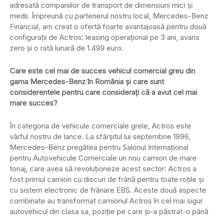
adresată companiilor de transport de dimensiuni mici și
medii. Împreună cu partenerul nostru local, Mercedes-Benz
Financial, am creat o ofertă foarte avantajoasă pentru două
configurații de Actros: leasing operațional pe 3 ani, avans
zero și o rată lunară de 1.499 euro.
Care este cel mai de succes vehicul comercial greu din
gama Mercedes-Benz în România și care sunt
considerentele pentru care considerați că a avut cel mai
mare succes?
În categoria de vehicule comerciale grele, Actros este
vârful nostru de lance. La sfârșitul lui septembrie 1996,
Mercedes-Benz pregătea pentru Salonul Internațional
pentru Autovehicule Comerciale un nou camion de mare
tonaj, care avea să revoluționeze acest sector: Actros a
fost primul camion cu discuri de frână pentru toate roțile și
cu sistem electronic de frânare EBS. Aceste două aspecte
combinate au transformat camionul Actros în cel mai sigur
autovehicul din clasa sa, poziție pe care și-a păstrat-o până