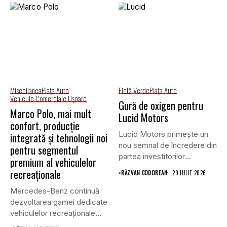
Miscellanea
Piaţa Auto
Flotă Verde
Piaţa Auto
Vehicule Comerciale Uşoare
Gură de oxigen pentru
Marco Polo, mai mult
Lucid Motors
confort, producție
Lucid Motors primește un
integrată și tehnologii noi
nou semnal de încredere din
pentru segmentul
partea investitorilor
premium al vehiculelor
saudiți,...
recreaționale
•
RĂZVAN CODOREAN
29 IULIE 2026
Mercedes-Benz continuă
dezvoltarea gamei dedicate
vehiculelor recreaționale
prin lansarea unei versiuni