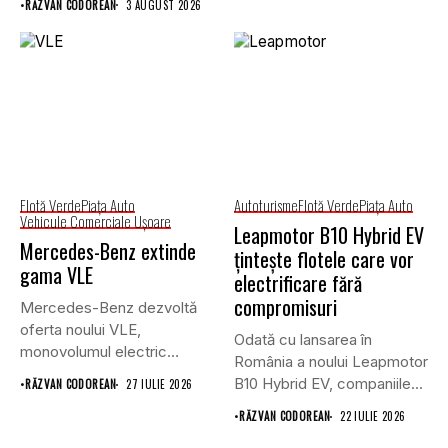
•
RĂZVAN CODOREAN
3 AUGUST 2026
actualizate...
Flotă Verde
Piaţa Auto
Autoturisme
Flotă Verde
Piaţa Auto
Vehicule Comerciale Uşoare
Leapmotor B10 Hybrid EV
Mercedes-Benz extinde
țintește flotele care vor
gama VLE
electrificare fără
compromisuri
Mercedes-Benz dezvoltă
oferta noului VLE,
Odată cu lansarea în
monovolumul electric
România a noului Leapmotor
premium care își propune
B10 Hybrid EV, companiile...
•
RĂZVAN CODOREAN
27 IULIE 2026
să...
•
RĂZVAN CODOREAN
22 IULIE 2026