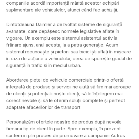
companiile acordă importanță mărită acestor echipări
suplimentare ale vehiculelor, atunci când fac achiziții.
Dintotdeauna Daimler a dezvoltat sisteme de siguranță
avansate, care depășesc normele legislative aflate în
vigoare. Un exemplu este sistemul asistentul activ la
frânare ajuns, anul acesta, la a patra generație. Acum
sistemul recunoaște și pietoni sau bicicliști aflați în mișcare
în raza de acțiune a vehiculului, ceea ce sporește gradul de
siguranță în trafic și în mediul urban.
Abordarea pieței de vehicule comerciale printr-o ofertă
integrată de produse și servicii ne ajută să fim mai aproape
de clienții și potențialii noștri clienți, să le înțelegem mai
corect nevoile și să le oferim soluții complete și perfect
adaptate afacerilor lor de transport.
Personalizăm ofertele noastre de produs după nevoile
fiecarui tip de client în parte. Spre exemplu, în prezent
suntem în plin proces de promovare a campaniei Actros