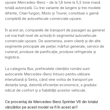
uşoare Mercedes-Benz – de la 1,8 tone la 5,5 tone masă
totală autorizată. Cu trei variante de lungimi şi trei modele
diferite, Citan furgon, Mixto şi Tourer, constituie o gamă
completă de autovehicule comerciale ușoare.
În acest an, companiile de transport de pasageri au generat
cel mai înalt nivel de achiziții în segmentul autovehicule
comerciale ușoare. De asemenea, avem clienți și din alte
segmente principale ale pieței: mărfuri generale, servicii de
curierat, produse de panificație, produse refrigerate și
logistice.
La categoria Bus, preferatele clienților români sunt
autocarele Mercedes-Benz Intouro pentru utilizare
interurbană și Setra, când vine vorba de transport pe
distanțe lungi, datorită eficienței economice, a gradului
ridicat de confort și a fiabilității acestor vehicule.
Ce procentaj de Mercedes-Benz Sprinter V6 din totalul
vânzărilor pe acest model va fi în acest an?