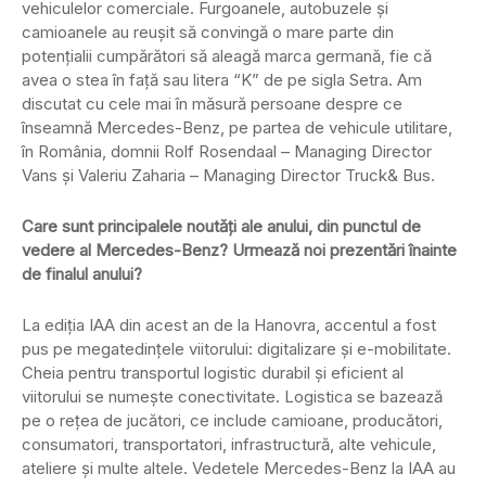
vehiculelor comerciale. Furgoanele, autobuzele și
camioanele au reușit să convingă o mare parte din
potențialii cumpărători să aleagă marca germană, fie că
avea o stea în față sau litera “K” de pe sigla Setra. Am
discutat cu cele mai în măsură persoane despre ce
înseamnă Mercedes-Benz, pe partea de vehicule utilitare,
în România, domnii Rolf Rosendaal – Managing Director
Vans și Valeriu Zaharia – Managing Director Truck& Bus.
Care sunt principalele noutăți ale anului, din punctul de
vedere al Mercedes-Benz? Urmează noi prezentări înainte
de finalul anului?
La ediția IAA din acest an de la Hanovra, accentul a fost
pus pe megatedințele viitorului: digitalizare și e-mobilitate.
Cheia pentru transportul logistic durabil și eficient al
viitorului se numește conectivitate. Logistica se bazează
pe o rețea de jucători, ce include camioane, producători,
consumatori, transportatori, infrastructură, alte vehicule,
ateliere și multe altele. Vedetele Mercedes-Benz la IAA au