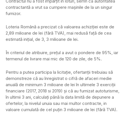
Contractul nu a fost împărțit în loturi, semn ca autoritatea
contractantă a vrut sa cumpere mașinile de la un singur
furnizor.
Loteria Română a precizat că valoarea achiziției este de
2,89 milioane de lei (fără TVA), mai redusă față de cea
estimată inițial, de 3, 3 milioane de lei.
În criteriul de atribuire, prețul a avut o pondere de 95%, iar
termenul de livrare mai mic de 120 de zile, de 5%.
Pentru a putea participa la licitație, ofertanții trebuiau să
demonstreze că au înregistrat o cifră de afaceri medie
anuală de minimum 3 milioane de lei în ultimele 3 exerciții
financiare (2017, 2018 si 2019) și că au furnizat autoturisme,
în ultimii 3 ani, calculați până la data limită de depunere a
ofertelor, la nivelul unuia sau mai multor contracte, in
valoare cumulată de cel puțin 3 milioane de lei (fără TVA).