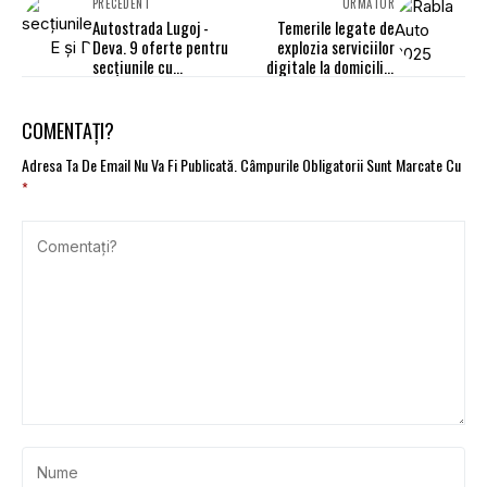
PRECEDENT
URMĂTOR
Autostrada Lugoj -
Temerile legate de
Deva. 9 oferte pentru
explozia serviciilor
secțiunile cu
digitale la domiciliu.
ecoductele destinate
Studiu EY
protecției urșilor
COMENTAȚI?
Adresa Ta De Email Nu Va Fi Publicată.
Câmpurile Obligatorii Sunt Marcate Cu
*