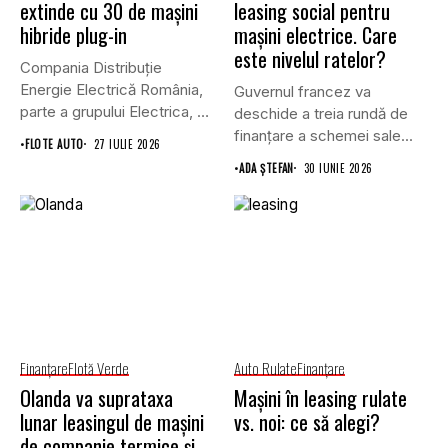
extinde cu 30 de mașini
leasing social pentru
hibride plug-in
mașini electrice. Care
este nivelul ratelor?
Compania Distribuție
Energie Electrică România,
Guvernul francez va
parte a grupului Electrica, va
deschide a treia rundă de
achiziționa, prin...
finanțare a schemei sale...
•
FLOTE AUTO
27 IULIE 2026
•
ADA ȘTEFAN
30 IUNIE 2026
Finanţare
Flotă Verde
Auto Rulate
Finanţare
Olanda va suprataxa
Mașini în leasing rulate
lunar leasingul de mașini
vs. noi: ce să alegi?
de companie termice și