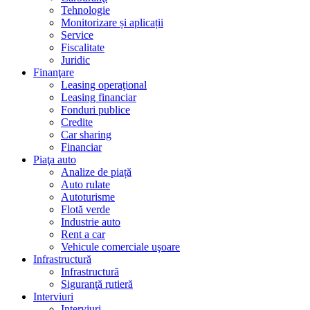
Tehnologie
Monitorizare și aplicații
Service
Fiscalitate
Juridic
Finanţare
Leasing operaţional
Leasing financiar
Fonduri publice
Credite
Car sharing
Financiar
Piaţa auto
Analize de piață
Auto rulate
Autoturisme
Flotă verde
Industrie auto
Rent a car
Vehicule comerciale uşoare
Infrastructură
Infrastructură
Siguranţă rutieră
Interviuri
Interviuri