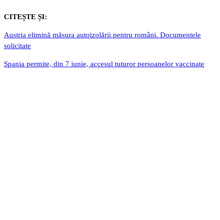
CITEȘTE ȘI:
Austria elimină măsura autoizolării pentru români. Documentele
solicitate
Spania permite, din 7 iunie, accesul tuturor persoanelor vaccinate