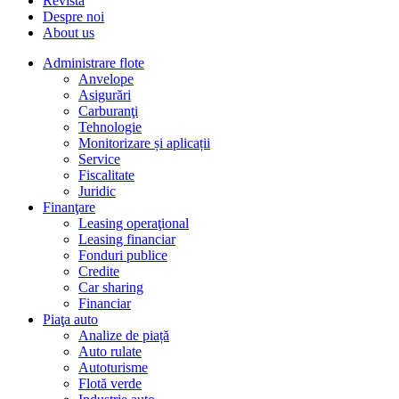
Revista
Despre noi
About us
Administrare flote
Anvelope
Asigurări
Carburanţi
Tehnologie
Monitorizare și aplicații
Service
Fiscalitate
Juridic
Finanţare
Leasing operaţional
Leasing financiar
Fonduri publice
Credite
Car sharing
Financiar
Piaţa auto
Analize de piață
Auto rulate
Autoturisme
Flotă verde