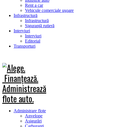
Industrie auto
Rent a car
Vehicule comerciale uşoare
Infrastructură
Infrastructură
Siguranţă rutieră
Interviuri
Interviuri
Editorial
Transporturi
Administrare flote
Anvelope
Asigurări
Carburanţi