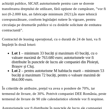
achiziții publice, SICAP, autoturismele pentru care se doreste
transferarea dreptului de utilizare, fără opțiune de cumpărare, ”vor fi
noi (0-2.000 km, an fabricaţie minimum 2021),în stare tehnică
corespunzătoare, conform legislaţiei rutiere în vigoare, pentru
circulaţia pe drumurile publice si cu dotările solicitate de entitatea
contractantă”.
Contractul de leasing operațional, cu o durată de 24 de luni, va fi
împărțit în două loturi:
Lot 1
– minimum 33 bucăți și maximum 43 bucăți, cu o
valoare maximă de 763.680 euro; autoturismele vor fi
distribuite în punctele de lucru ale companiei din Ploiești,
Brașov și Cluj.
Lot 2
– pentru autoturisme M habitaclu marit – minimum 53
bucăți și maximum 72 bucăți, pentru o valoare maximă de
864.000 euro.
În criteriile de atribuire, prețul va avea o pondere de 70%, iar
termenul de livrare, de 30%. Potrivit companiei DEE România, peste
termenul de livrare de 90 zile calendaristice ofertele vor fi respinse.
Autoturismele vor fi distribuite în punctele de lucru ale companiei