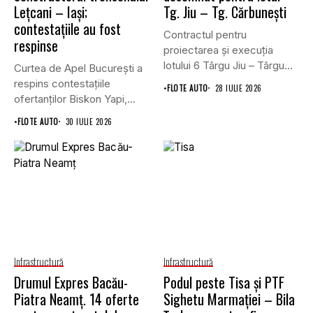
Lețcani – Iași;
Tg. Jiu – Tg. Cărbunești
contestațiile au fost
Contractul pentru
respinse
proiectarea și execuția
lotului 6 Târgu Jiu – Târgu
Curtea de Apel București a
Cărbunești,...
respins contestațiile
•
FLOTE AUTO
28 IULIE 2026
ofertanților Biskon Yapi,
Straco și...
•
FLOTE AUTO
30 IULIE 2026
Infrastructură
Infrastructură
Drumul Expres Bacău-
Podul peste Tisa și PTF
Piatra Neamț. 14 oferte
Sighetu Marmației – Bila