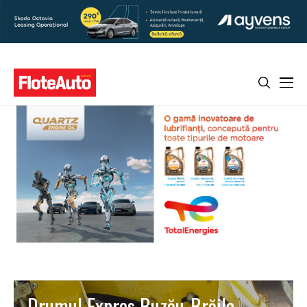
Drumul Expres Buzău-Brăila-