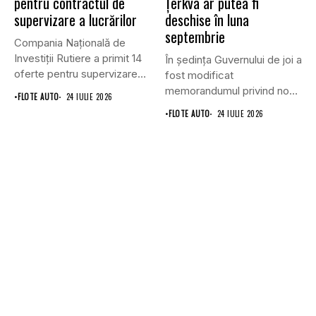
pentru contractul de
Țerkva ar putea fi
supervizare a lucrărilor
deschise în luna
septembrie
Compania Națională de
Investiții Rutiere a primit 14
În ședința Guvernului de joi a
oferte pentru supervizarea
fost modificat
lucrărilor...
memorandumul privind noul
•
FLOTE AUTO
24 IULIE 2026
punct...
•
FLOTE AUTO
24 IULIE 2026