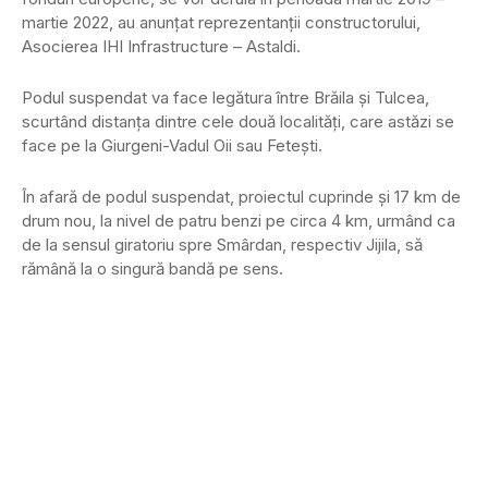
martie 2022, au anunţat reprezentanţii constructorului,
Asocierea IHI Infrastructure – Astaldi.
Podul suspendat va face legătura între Brăila şi Tulcea,
scurtând distanţa dintre cele două localităţi, care astăzi se
face pe la Giurgeni-Vadul Oii sau Feteşti.
În afară de podul suspendat, proiectul cuprinde şi 17 km de
drum nou, la nivel de patru benzi pe circa 4 km, urmând ca
de la sensul giratoriu spre Smârdan, respectiv Jijila, să
rămână la o singură bandă pe sens.