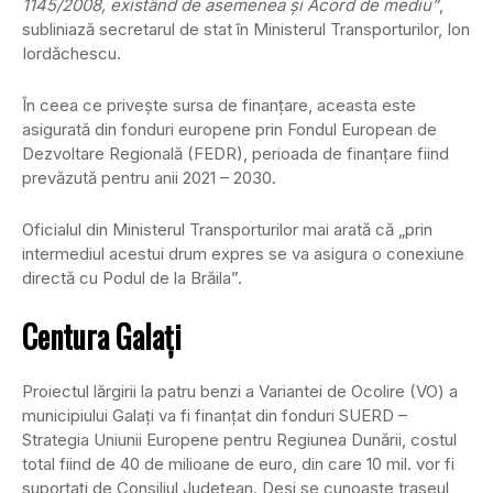
1145/2008, existând de asemenea şi Acord de mediu”
,
subliniază secretarul de stat în Ministerul Transporturilor, Ion
Iordăchescu.
În ceea ce priveşte sursa de finanţare, aceasta este
asigurată din fonduri europene prin Fondul European de
Dezvoltare Regională (FEDR), perioada de finanţare fiind
prevăzută pentru anii 2021 – 2030.
Oficialul din Ministerul Transporturilor mai arată că „prin
intermediul acestui drum expres se va asigura o conexiune
directă cu Podul de la Brăila”.
Centura Galaţi
Proiectul lărgirii la patru benzi a Variantei de Ocolire (VO) a
municipiului Galaţi va fi finanţat din fonduri SUERD –
Strategia Uniunii Europene pentru Regiunea Dunării, costul
total fiind de 40 de milioane de euro, din care 10 mil. vor fi
suportaţi de Consiliul Judeţean. Deşi se cunoaşte traseul,