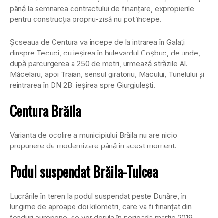
până la semnarea contractului de finanţare, expropierile
pentru construcţia propriu-zisă nu pot începe.
Şoseaua de Centura va începe de la intrarea în Galaţi
dinspre Tecuci, cu ieşirea în bulevardul Coşbuc, de unde,
după parcurgerea a 250 de metri, urmează străzile Al.
Măcelaru, apoi Traian, sensul giratoriu, Macului, Tunelului şi
reintrarea în DN 2B, ieşirea spre Giurgiuleşti.
Centura Brăila
Varianta de ocolire a municipiului Brăila nu are nicio
propunere de modernizare până în acest moment.
Podul suspendat Brăila-Tulcea
Lucrările în teren la podul suspendat peste Dunăre, în
lungime de aproape doi kilometri, care va fi finanţat din
fonduri europene, se vor derula în perioada martie 2019 –