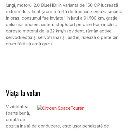
lungi, motorul 2.0 BlueHDI în varianta de 150 CP lucrează
extrem de rafinat și are o forță de tracțiune entuziasmantă.
În oraș, consumul ”se învârte” în jurul a 9 l/100 km, grație
celui mai eficient sistem stop/start pe care l-am întâlnit:
oprește motorul de la 22 km/h (evident, rămân active
servodirecția și servofrâna) și, astfel, rulează o parte din
drum fără să ardă gazul.
Viața la volan
Vizibilitatea
foarte bună,
creată de
poziția înaltă de conducere, este ușor penalizată de