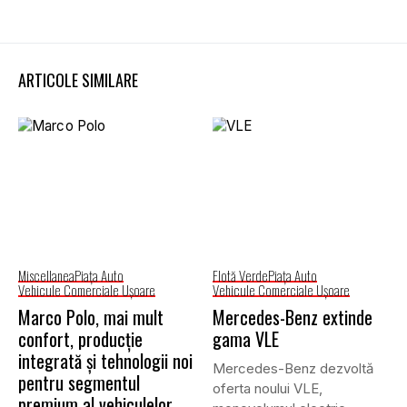
ARTICOLE SIMILARE
Miscellanea
Piaţa Auto
Flotă Verde
Piaţa Auto
Vehicule Comerciale Uşoare
Vehicule Comerciale Uşoare
Marco Polo, mai mult
Mercedes-Benz extinde
confort, producție
gama VLE
integrată și tehnologii noi
Mercedes-Benz dezvoltă
pentru segmentul
oferta noului VLE,
premium al vehiculelor