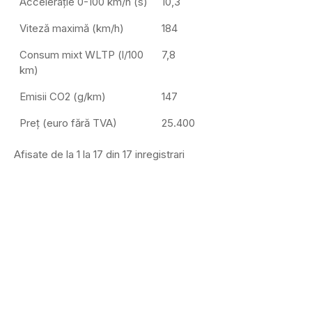
Accelerație 0-100 km/h (s)
10,3
Viteză maximă (km/h)
184
Consum mixt WLTP (l/100
7,8
km)
Emisii CO2 (g/km)
147
Preț (euro fără TVA)
25.400
Afisate de la 1 la 17 din 17 inregistrari