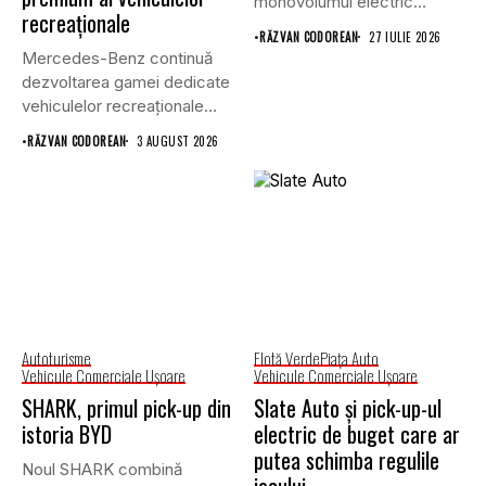
monovolumul electric
recreaționale
premium care își propune
•
RĂZVAN CODOREAN
27 IULIE 2026
să...
Mercedes-Benz continuă
dezvoltarea gamei dedicate
vehiculelor recreaționale
prin lansarea unei versiuni
•
RĂZVAN CODOREAN
3 AUGUST 2026
actualizate...
Autoturisme
Flotă Verde
Piaţa Auto
Vehicule Comerciale Uşoare
Vehicule Comerciale Uşoare
SHARK, primul pick-up din
Slate Auto și pick-up-ul
istoria BYD
electric de buget care ar
putea schimba regulile
Noul SHARK combină