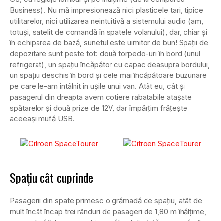
Business). Nu mă impresionează nici plasticele tari, tipice
utilitarelor, nici utilizarea neintuitivă a sistemului audio (am,
totuși, satelit de comandă în spatele volanului), dar, chiar și
în echiparea de bază, sunetul este uimitor de bun! Spații de
depozitare sunt peste tot: două torpedo-uri în bord (unul
refrigerat), un spațiu încăpător cu capac deasupra bordului,
un spațiu deschis în bord și cele mai încăpătoare buzunare
pe care le-am întâlnit în ușile unui van. Atât eu, cât și
pasagerul din dreapta avem cotiere rabatabile atașate
spătarelor și două prize de 12V, dar împărțim frățește
aceeași mufă USB.
Spațiu cât cuprinde
Pasagerii din spate primesc o grămadă de spațiu, atât de
mult încât încap trei rânduri de pasageri de 1,80 m înălțime,