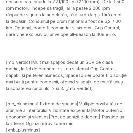
consum care scade la 7,2 l/100 km (2.100 rpm). De la 1.500
rpm motorul începe să tragă, iar la peste 2.000 rpm
răspunde viguros la accelerări, fără turbo lag și fără emoții
la depășiri. Consumul pe drum național a fost de 6,2 l/100
km. Opțional, poate fi comandat și sistemul Grip Control,
care vine exclusiv cu anvelope all-season la 468 euro.
[mb_verdict]Mult mai spațios decât un SUV de clasă
medie, la fel de economic și, cu sistemul Grip Control,
capabil și pe teren alunecos, SpaceTourer poate fi o soluție
mai bună pentru companii, oferind și spațiu de marfă uriaș
la scoaterea rândurilor 2 și 3. [/mb_verdict]
[mb_plusminus] Extrem de spațios|Multiple posibilități de
aranjare a interiorului|Vizibilitate excelentă|Motor puternic,
economic și silențios|Preț de achiziție decent||Plastice tari
la interior|Oglinzi retrovizoare mici
[/mb_plusminus]