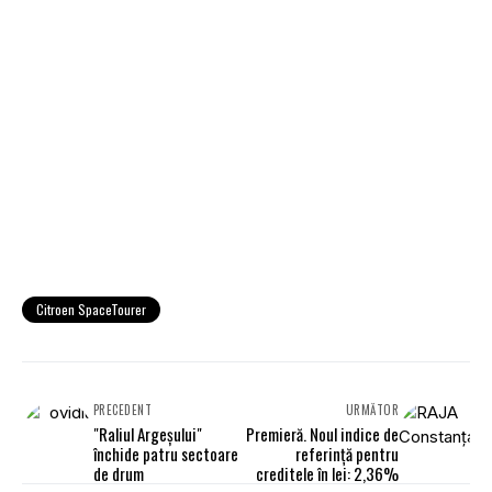
Citroen SpaceTourer
PRECEDENT
URMĂTOR
"Raliul Argeşului"
Premieră. Noul indice de
închide patru sectoare
referinţă pentru
de drum
creditele în lei: 2,36%