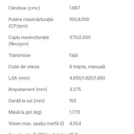
Cilindree (cmc)
1.997
Putere maximă/turație
150/4.000
(CP/rpm)
Cuplu maxim/turație
370/2.000
(Nm/rpm)
Transmisie
față
Cutie de viteze
6 trepte, manuală
L/l/h (mm)
4.956/1.920/1.890
Ampatament (mm)
3.275
Gardă la sol (mm)
150
Masă la gol (kg)
1.770
Volum max. spațiu marfă (l)
4.554