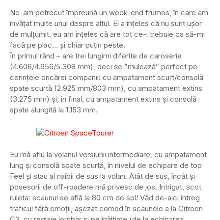
Ne-am petrecut împreună un week-end frumos, în care am
învățat multe unul despre altul. El a înțeles că nu sunt ușor
de mulțumit, eu am înțeles că are tot ce-i trebuie ca să-mi
facă pe plac… și chiar puțin peste.
În primul rând – are trei lungimi diferite de caroserie
(4.606/4.956/5.308 mm), deci se ”mulează” perfect pe
cerințele oricărei companii: cu ampatament scurt/consolă
spate scurtă (2.925 mm/803 mm), cu ampatament extins
(3.275 mm) și, în final, cu ampatament extins și consolă
spate alungită la 1.153 mm.
Eu mă aflu la volanul versiunii intermediare, cu ampatament
lung și consolă spate scurtă, în nivelul de echipare de top
Feel și stau al naibii de sus la volan. Atât de sus, încât și
posesorii de off-roadere mă privesc de jos. Intrigat, scot
ruleta: scaunul se află la 80 cm de sol! Văd de-aici întreg
traficul fără emoții, așezat comod în scaunele a la Citroen
C3, cu reglaje lombar și pe înălțime (de la echiparea