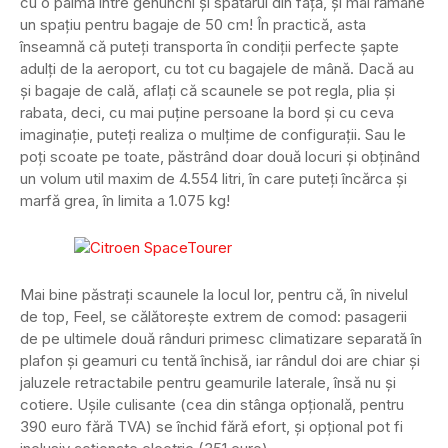
cu o palmă între genunchi și spătarul din față, și mai rămâne
un spațiu pentru bagaje de 50 cm! În practică, asta
înseamnă că puteți transporta în condiții perfecte șapte
adulți de la aeroport, cu tot cu bagajele de mână. Dacă au
și bagaje de cală, aflați că scaunele se pot regla, plia și
rabata, deci, cu mai puține persoane la bord și cu ceva
imaginație, puteți realiza o mulțime de configurații. Sau le
poți scoate pe toate, păstrând doar două locuri și obținând
un volum util maxim de 4.554 litri, în care puteți încărca și
marfă grea, în limita a 1.075 kg!
Mai bine păstrați scaunele la locul lor, pentru că, în nivelul
de top, Feel, se călătorește extrem de comod: pasagerii
de pe ultimele două rânduri primesc climatizare separată în
plafon și geamuri cu tentă închisă, iar rândul doi are chiar și
jaluzele retractabile pentru geamurile laterale, însă nu și
cotiere. Ușile culisante (cea din stânga opțională, pentru
390 euro fără TVA) se închid fără efort, și opțional pot fi