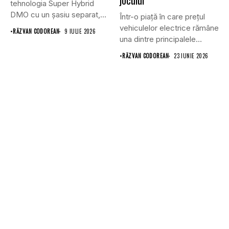
jocului
tehnologia Super Hybrid
DMO cu un șasiu separat,
Într-o piață în care prețul
tracțiune...
vehiculelor electrice rămâne
•
RĂZVAN CODOREAN
9 IULIE 2026
una dintre principalele
bariere...
•
RĂZVAN CODOREAN
23 IUNIE 2026