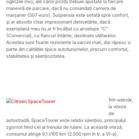
oglinzile mici, ale căror poziții trebuie ajustate la fiecare
manevră de parcare, dacă nu comandați camera de
marșarier (507 euro). Suspensia este setată spre confort,
și ar absorbi chiar impresionant denivelările, dacă
exemplarul meu nu ar fi încălțat cu anvelope ”C”
(Comercial), cu flancuri întărite, destinate utilitarelor.
Acestea sunt foarte rezistente la sarcini mari, dar răpesc o
parte din calitățile tipice autoturismelor, precum confortul,
stabilitatea și silențiozitatea.
Într-adevăr,
la viteze
de
autostradă, SpaceTourer este relativ silențios, principalul
zgomot fiind cel al trenului de rulare. La această viteză,
consumul atinge 9,1 l/100 km (2.500 rpm în tr. a VI-a),