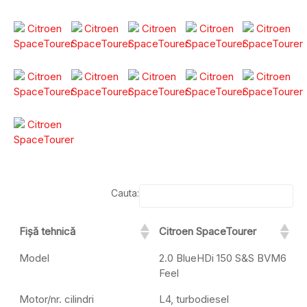
Cauta:
Fișă tehnică
Citroen SpaceTourer
Model
2.0 BlueHDi 150 S&S BVM6
Feel
Motor/nr. cilindri
L4, turbodiesel