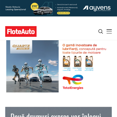
Două drumuri expres vor înlocui