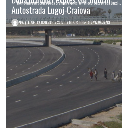
Home
Infrastructură
Două drumuri expres vor înlocui Autostrada Lugoj-
Autostrada Lugoj-Craiova
Craiova
ADA ȘTEFAN
19 NOIEMBRIE 2018
2 MIN. CITIRE
515 VIZUALIZĂRI