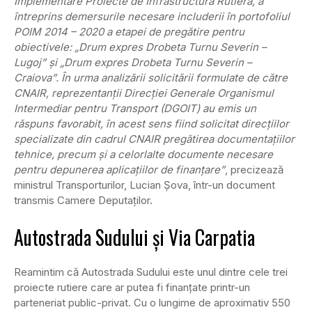
Implementare Proiecte de Infrastructură Rutieră, a
întreprins demersurile necesare includerii în portofoliul
POIM 2014 – 2020 a etapei de pregătire pentru
obiectivele: „Drum expres Drobeta Turnu Severin –
Lugoj” şi „Drum expres Drobeta Turnu Severin –
Craiova”. În urma analizării solicitării formulate de către
CNAIR, reprezentanţii Direcţiei Generale Organismul
Intermediar pentru Transport (DGOIT) au emis un
răspuns favorabit, în acest sens fiind solicitat direcţiilor
specializate din cadrul CNAIR pregătirea documentaţiilor
tehnice, precum şi a celorlalte documente necesare
pentru depunerea aplicaţiilor de finanţare”
, precizează
ministrul Transporturilor, Lucian Şova, într-un document
transmis Camere Deputaţilor.
Autostrada Sudului şi Via Carpatia
Reamintim că Autostrada Sudului este unul dintre cele trei
proiecte rutiere care ar putea fi finanţate printr-un
parteneriat public-privat. Cu o lungime de aproximativ 550