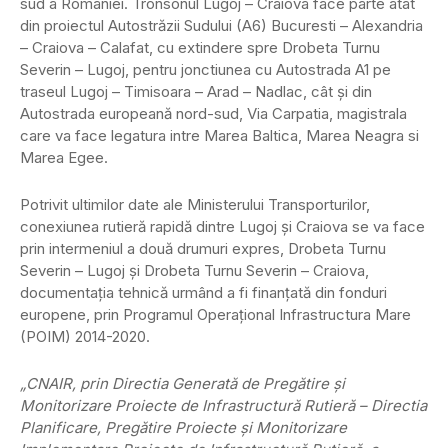
sud a României. Tronsonul Lugoj – Craiova face parte atât
din proiectul Autostrăzii Sudului (A6) Bucuresti – Alexandria
– Craiova – Calafat, cu extindere spre Drobeta Turnu
Severin – Lugoj, pentru jonctiunea cu Autostrada A1 pe
traseul Lugoj – Timisoara – Arad – Nadlac, cât şi din
Autostrada europeană nord-sud, Via Carpatia, magistrala
care va face legatura intre Marea Baltica, Marea Neagra si
Marea Egee.
Potrivit ultimilor date ale Ministerului Transporturilor,
conexiunea rutieră rapidă dintre Lugoj şi Craiova se va face
prin intermeniul a două drumuri expres, Drobeta Turnu
Severin – Lugoj şi Drobeta Turnu Severin – Craiova,
documentaţia tehnică urmând a fi finanţată din fonduri
europene, prin Programul Operaţional Infrastructura Mare
(POIM) 2014-2020.
„CNAIR, prin Directia Generată de Pregătire şi
Monitorizare Proiecte de Infrastructură Rutieră – Directia
Planificare, Pregătire Proiecte şi Monitorizare