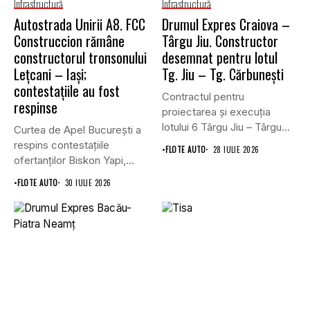
Infrastructură
Infrastructură
Autostrada Unirii A8. FCC
Drumul Expres Craiova –
Construccion rămâne
Târgu Jiu. Constructor
constructorul tronsonului
desemnat pentru lotul
Lețcani – Iași;
Tg. Jiu – Tg. Cărbunești
contestațiile au fost
Contractul pentru
respinse
proiectarea și execuția
lotului 6 Târgu Jiu – Târgu
Curtea de Apel București a
Cărbunești,...
respins contestațiile
•
FLOTE AUTO
28 IULIE 2026
ofertanților Biskon Yapi,
Straco și...
•
FLOTE AUTO
30 IULIE 2026