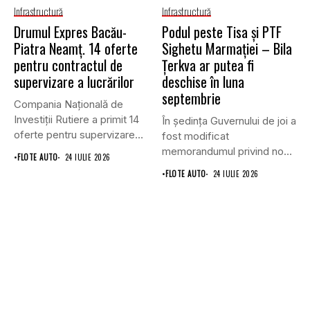
Infrastructură
Infrastructură
Drumul Expres Bacău-
Podul peste Tisa și PTF
Piatra Neamț. 14 oferte
Sighetu Marmației – Bila
pentru contractul de
Țerkva ar putea fi
supervizare a lucrărilor
deschise în luna
septembrie
Compania Națională de
Investiții Rutiere a primit 14
În ședința Guvernului de joi a
oferte pentru supervizarea
fost modificat
lucrărilor...
memorandumul privind noul
•
FLOTE AUTO
24 IULIE 2026
punct...
•
FLOTE AUTO
24 IULIE 2026