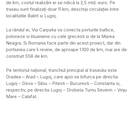
de km, costul realizării ei se ridică la 2,5 mld. euro. Pe
traseu sunt finalizaţi doar 11 km, deschişi circulaţiei intre
localitatile Balint si Lugoj.
La rândul ei, Via Carpatia va conecta porturile baltice,
poloneze si lituaniene cu cele grecesti si de la Marea
Neagra. Si Romania face parte din acest proiect, dar din
portiunea care îi revine, de aproape 1.100 de km, mai are de
construit 558 de km.
Pe teritoriul naţional, trunchiul principal al traseului este
Oradea – Arad – Lugoj, care apoi se bifurca pe directia
Lugoj – Deva – Sibiu – Pitesti – Bucuresti – Constanta si,
respectiv, pe directia Lugoj – Drobeta Turnu Severin – Vinju
Mare – Calafat.