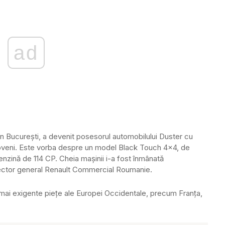
ad
in Bucureşti, a devenit posesorul automobilului Duster cu
ioveni. Este vorba despre un model Black Touch 4×4, de
nzină de 114 CP. Cheia maşinii i-a fost înmânată
rector general Renault Commercial Roumanie.
 mai exigente pieţe ale Europei Occidentale, precum Franţa,