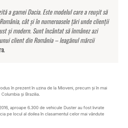
zită a gamei Dacia. Este modelul care a reuşit să
omânia, cât şi în numeroasele ţări unde clienţii
ust şi modern. Sunt încântat să înmânez azi
 unui client din România – leagănul mărcii
ra
.
produs în prezent în uzina de la Mioveni, precum şi în mai
 Columbia şi Brazilia.
 din 2016, aproape 6.300 de vehicule Duster au fost livrate
ia pe locul al doilea în clasamentul celor mai vândute