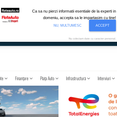
Ca sa nu pierzi informatii esentiale de la experti in
domeniu, accepta sa le impartasim cu tine!
NU, MULTUMESC
ACCEPT
Nu colectam date cu caracter personal.
ote
Finanţare
Piaţa Auto
Infrastructură
Interviuri