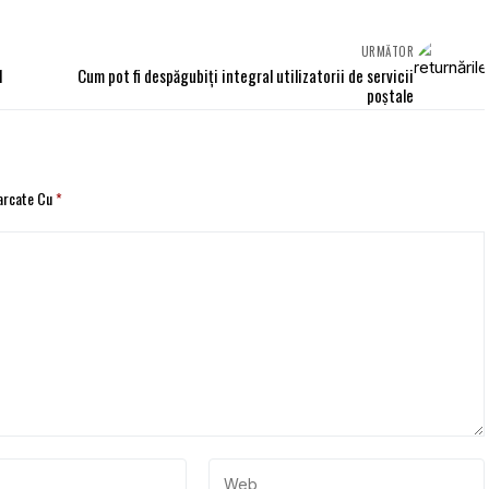
URMĂTOR
1
Cum pot fi despăgubiţi integral utilizatorii de servicii
poştale
Marcate Cu
*