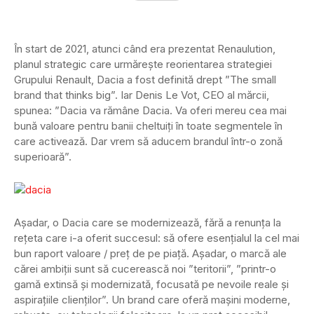
În start de 2021, atunci când era prezentat Renaulution,
planul strategic care urmărește reorientarea strategiei
Grupului Renault, Dacia a fost definită drept ”The small
brand that thinks big”. Iar Denis Le Vot, CEO al mărcii,
spunea: ”Dacia va rămâne Dacia. Va oferi mereu cea mai
bună valoare pentru banii cheltuiți în toate segmentele în
care activează. Dar vrem să aducem brandul într-o zonă
superioară”.
Așadar, o Dacia care se modernizează, fără a renunța la
rețeta care i-a oferit succesul: să ofere esențialul la cel mai
bun raport valoare / preț de pe piață. Așadar, o marcă ale
cărei ambiții sunt să cucerească noi ”teritorii”, ”printr-o
gamă extinsă și modernizată, focusată pe nevoile reale și
aspirațiile clienților”. Un brand care oferă mașini moderne,