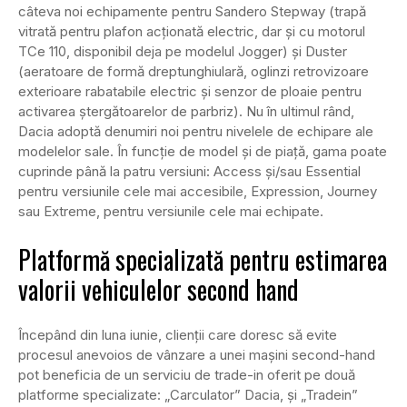
câteva noi echipamente pentru Sandero Stepway (trapă
vitrată pentru plafon acționată electric, dar și cu motorul
TCe 110, disponibil deja pe modelul Jogger) și Duster
(aeratoare de formă dreptunghiulară, oglinzi retrovizoare
exterioare rabatabile electric și senzor de ploaie pentru
activarea ștergătoarelor de parbriz). Nu în ultimul rând,
Dacia adoptă denumiri noi pentru nivelele de echipare ale
modelelor sale. În funcţie de model şi de piaţă, gama poate
cuprinde până la patru versiuni: Access şi/sau Essential
pentru versiunile cele mai accesibile, Expression, Journey
sau Extreme, pentru versiunile cele mai echipate.
Platformă specializată pentru estimarea
valorii vehiculelor second hand
Începând din luna iunie, clienţii care doresc să evite
procesul anevoios de vânzare a unei mașini second-hand
pot beneficia de un serviciu de trade-in oferit pe două
platforme specializate: „Carculator” Dacia, şi „Tradein”