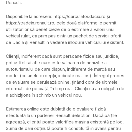
Renault.
Disponibile la adresele: https://carculator.dacia.ro și
https://tradein.renault.ro, cele două platforme le permit
utilizatorilor să beneficieze de o estimare a valorii unui
vehicul rulat, ca prim pas dintr-un pachet de servicii oferit
de Dacia și Renault în vederea înlocuirii vehiculului existent.
Clienţii, indiferent dacă sunt persoane fizice sau juridice,
pot astfel să afle care este valoarea de achiziție a
autoturismului de care dispun, indiferent de marcă sau
model (cu unele excepții, indicate mai jos). Întregul proces
de evaluare se derulează online, ținând cont de ultimele
informații de pe piaţă, în timp real. Clienţii nu au obligația de
a achiziționa în schimb un vehicul nou.
Estimarea online este dublată de o evaluare fizică
efectuată la un partener Renault Selection. Dacă părțile
agreează, clientul poate valorifica mașina existentă pe loc.
Suma de bani obținută poate fi constituită în avans pentru