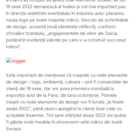
16 iunie 2022 demarează al treilea și cel mai important pas
în direcția redefinirii esențialului în industria auto: plasarea
noului logo pe toate mașinile mărcii. Dincolo de schimbările
de design, această nouă identitate reflectă, conform
oficialilor brandului, „angajamentele de viitor ale Dacia,
punând în evidență valorile pe care s-a construit succesul
mărcii”.
Este important de menționat că mașinile cu noile elemente
de design – logo, emblemă, culoare – pot fi comandate de
clienți din 16 iunie, dar vor avea premiera mondială la
expoziția auto de la Paris, din luna octombrie. Primele
mașini cu noile elemente de design vor fi livrate „la finele
anului 2022”, până atunci ajungând la clienți doar cele cu
actualele însemne. Tot spre sfârșitul anului 2022 vor putea
fi găsite noile modele în showroom-urile mărcii din toată
Europa.