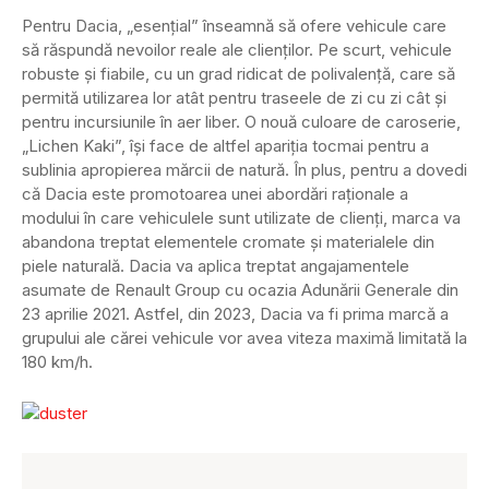
Pentru Dacia, „esențial” înseamnă să ofere vehicule care
să răspundă nevoilor reale ale clienţilor. Pe scurt, vehicule
robuste şi fiabile, cu un grad ridicat de polivalență, care să
permită utilizarea lor atât pentru traseele de zi cu zi cât şi
pentru incursiunile în aer liber. O nouă culoare de caroserie,
„Lichen Kaki”, îşi face de altfel apariția tocmai pentru a
sublinia apropierea mărcii de natură. În plus, pentru a dovedi
că Dacia este promotoarea unei abordări raționale a
modului în care vehiculele sunt utilizate de clienți, marca va
abandona treptat elementele cromate și materialele din
piele naturală. Dacia va aplica treptat angajamentele
asumate de Renault Group cu ocazia Adunării Generale din
23 aprilie 2021. Astfel, din 2023, Dacia va fi prima marcă a
grupului ale cărei vehicule vor avea viteza maximă limitată la
180 km/h.