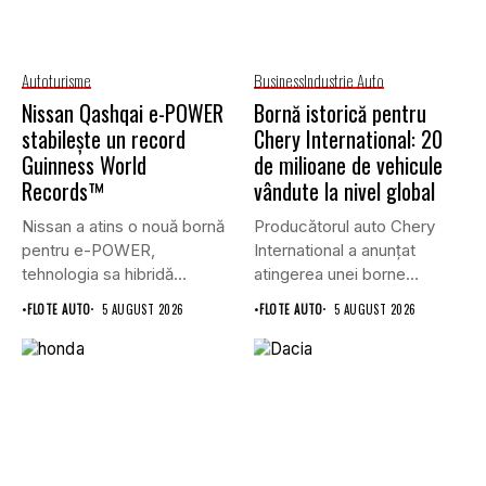
Autoturisme
Business
Industrie Auto
Nissan Qashqai e-POWER
Bornă istorică pentru
stabilește un record
Chery International: 20
Guinness World
de milioane de vehicule
Records™
vândute la nivel global
Nissan a atins o nouă bornă
Producătorul auto Chery
pentru e-POWER,
International a anunțat
tehnologia sa hibridă
atingerea unei borne
unică,...
istorice în industria...
•
FLOTE AUTO
5 AUGUST 2026
•
FLOTE AUTO
5 AUGUST 2026