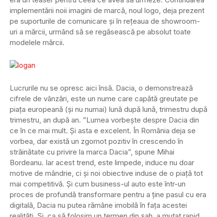
implementării noii imagini de marcă, noul logo, deja prezent
pe suporturile de comunicare și în reţeaua de showroom-
uri a mărcii, urmând să se regăsească pe absolut toate
modelele mărcii.
Lucrurile nu se opresc aici însă. Dacia, o demonstrează
cifrele de vânzări, este un nume care capătă greutate pe
piața europeană (și nu numai) lună după lună, trimestru după
trimestru, an după an. ”Lumea vorbește despre Dacia din
ce în ce mai mult. Și asta e excelent. În România deja se
vorbea, dar există un zgomot pozitiv în crescendo în
străinătate cu privire la marca Dacia”, spune Mihai
Bordeanu. Iar acest trend, este limpede, induce nu doar
motive de mândrie, ci și noi obiective induse de o piață tot
mai competitivă. Și cum business-ul auto este într-un
proces de profundă transformare pentru a ține pasul cu era
digitală, Dacia nu putea rămâne imobilă în fața acestei
realități. Și, ca să folosim un termen din șah, a mutat rapid,