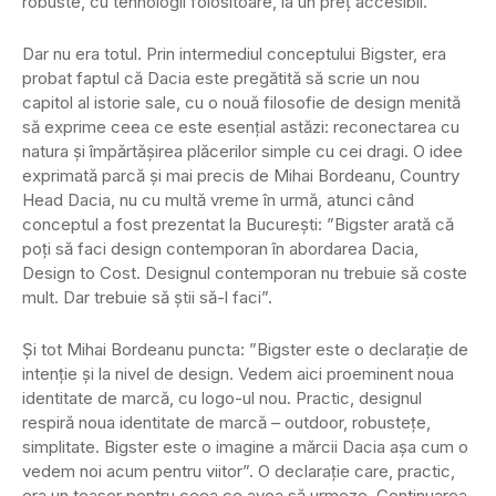
robuste, cu tehnologii folositoare, la un preț accesibil.
Dar nu era totul. Prin intermediul conceptului Bigster, era
probat faptul că Dacia este pregătită să scrie un nou
capitol al istorie sale, cu o nouă filosofie de design menită
să exprime ceea ce este esențial astăzi: reconectarea cu
natura și împărtășirea plăcerilor simple cu cei dragi. O idee
exprimată parcă și mai precis de Mihai Bordeanu, Country
Head Dacia, nu cu multă vreme în urmă, atunci când
conceptul a fost prezentat la București: ”Bigster arată că
poți să faci design contemporan în abordarea Dacia,
Design to Cost. Designul contemporan nu trebuie să coste
mult. Dar trebuie să știi să-l faci”.
Și tot Mihai Bordeanu puncta: ”Bigster este o declarație de
intenție și la nivel de design. Vedem aici proeminent noua
identitate de marcă, cu logo-ul nou. Practic, designul
respiră noua identitate de marcă – outdoor, robustețe,
simplitate. Bigster este o imagine a mărcii Dacia așa cum o
vedem noi acum pentru viitor”. O declarație care, practic,
era un teaser pentru ceea ce avea să urmeze. Continuarea