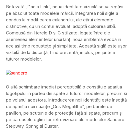
Botezată „Dacia Link”, noua identitate vizuală se va regăsi
pe absolut toate modelele mărcii. Integrarea noii sigle a
condus la modificarea calandrului, ale cărui elemente
distinctive, cu un contur evoluat, adoptă culoarea albă.
Compusă din literele D şi C stilizate, legate între ele
asemenea elementelor unui lanț, noua emblemă evocă în
acelaşi timp robustețe şi simplitate. Această siglă este ușor
vizibilă de la distanță, fiind prezentă, în plus, pe jantele
tuturor modelelor.
O altă schimbare imediat perceptibilă o constituie apariția
logotipului în partea din spate a tuturor modelelor, precum şi
pe volanul acestora. Introducerea noii identități este însoțită
de apariția noii nuanțe „Gris Mégalithe”, pe barele de
pavilion, pe scuturile de protecţie faţă şi spate, precum şi
pe carcasele oglinzilor retrovizoare ale modelelor Sandero
Stepway, Spring şi Duster.