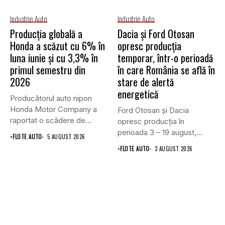
Industrie Auto
Industrie Auto
Producția globală a
Dacia și Ford Otosan
Honda a scăzut cu 6% în
opresc producția
luna iunie și cu 3,3% în
temporar, într-o perioadă
primul semestru din
în care România se află în
2026
stare de alertă
energetică
Producătorul auto nipon
Honda Motor Company a
Ford Otosan și Dacia
raportat o scădere de
opresc producția în
6,1%...
perioada 3 – 19 august,...
•
FLOTE AUTO
5 AUGUST 2026
•
FLOTE AUTO
3 AUGUST 2026