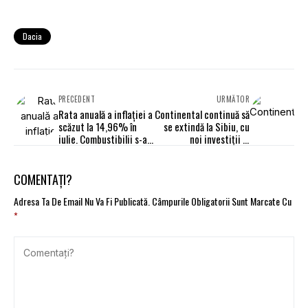
Dacia
PRECEDENT
URMĂTOR
Rata anuală a inflaţiei a
Continental continuă să
scăzut la 14,96% în
se extindă la Sibiu, cu
iulie. Combustibilii s-au
noi investiții în
scumpit cu 35,63%
producție, logistică și
infrastructură
COMENTAȚI?
Adresa Ta De Email Nu Va Fi Publicată.
Câmpurile Obligatorii Sunt Marcate Cu
*