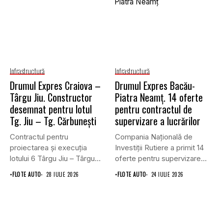
Infrastructură
Infrastructură
Drumul Expres Craiova –
Drumul Expres Bacău-
Târgu Jiu. Constructor
Piatra Neamț. 14 oferte
desemnat pentru lotul
pentru contractul de
Tg. Jiu – Tg. Cărbunești
supervizare a lucrărilor
Contractul pentru
Compania Națională de
proiectarea și execuția
Investiții Rutiere a primit 14
lotului 6 Târgu Jiu – Târgu
oferte pentru supervizarea
Cărbunești,...
lucrărilor...
•
FLOTE AUTO
28 IULIE 2026
•
FLOTE AUTO
24 IULIE 2026