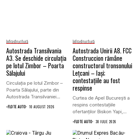
Infrastructură
Infrastructură
Autostrada Transilvania
Autostrada Unirii A8. FCC
A3. Se deschide circulația
Construccion rămâne
pe lotul Zimbor – Poarta
constructorul tronsonului
Sălajului
Lețcani – Iași;
contestațiile au fost
Circulația pe lotul Zimbor –
respinse
Poarta Sălajului, parte din
Autostrada Transilvaniei
Curtea de Apel București a
A3,...
respins contestațiile
•
FLOTE AUTO
10 AUGUST 2026
ofertanților Biskon Yapi,
Straco și...
•
FLOTE AUTO
30 IULIE 2026