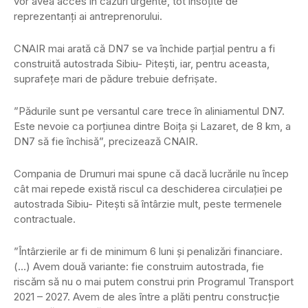
vor avea acces în cazuri urgente, tot însoţite de
reprezentanţi ai antreprenorului.
CNAIR mai arată că DN7 se va închide parţial pentru a fi
construită autostrada Sibiu- Piteşti, iar, pentru aceasta,
suprafeţe mari de pădure trebuie defrişate.
”Pădurile sunt pe versantul care trece în aliniamentul DN7.
Este nevoie ca porţiunea dintre Boiţa şi Lazaret, de 8 km, a
DN7 să fie închisă”, precizează CNAIR.
Compania de Drumuri mai spune că dacă lucrările nu încep
cât mai repede există riscul ca deschiderea circulaţiei pe
autostrada Sibiu- Piteşti să întârzie mult, peste termenele
contractuale.
”Întârzierile ar fi de minimum 6 luni şi penalizări financiare.
(…) Avem două variante: fie construim autostrada, fie
riscăm să nu o mai putem construi prin Programul Transport
2021 – 2027. Avem de ales între a plăti pentru construcţie