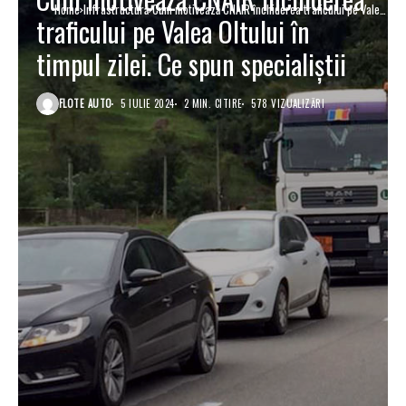
Home
Infrastructură
Cum motivează CNAIR închiderea traficului pe Valea
traficului pe Valea Oltului în
Oltului în timpul zilei. Ce spun specialiștii
timpul zilei. Ce spun specialiștii
FLOTE AUTO
5 IULIE 2024
2 MIN. CITIRE
578 VIZUALIZĂRI