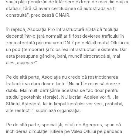
sau a plăti penalizări de întârziere extrem de mari din cauza
statului, fără să avem certitudinea că autostrada va fi
construită”, precizează CNAIR.
În replică, Asociația Pro Infrastructură arată că ”soluția
decentă într-o țară normală ar fi fost devierea traficului în
zona afectată prin mutarea DN 7 pe celălalt mal al Oltului cu
un pod (temporar) și folosirea infrastructurii existente. Dar
asta presupune gândire, bani, muncă birocratică și, mai
ales, asumare”.
Pe de altă parte, Asociația nu crede că restricționarea
traficului va dura doar o lună. ”Nu ar fi exclus să dureze
dublu. Mai mult, defrișările acestea se fac doar pentru
studiul geotehnic (foraje), NU lucrări. Acelea vor fi… la
Sfântul Așteaptă. Iar în timpul lucrărilor vor veni, probabil,
alte restricții”, subliniază organizația.
Pe de altă parte, specialiști, citați de Agerpres, spun că
închiderea circulaţiei rutiere pe Valea Oltului pe perioada