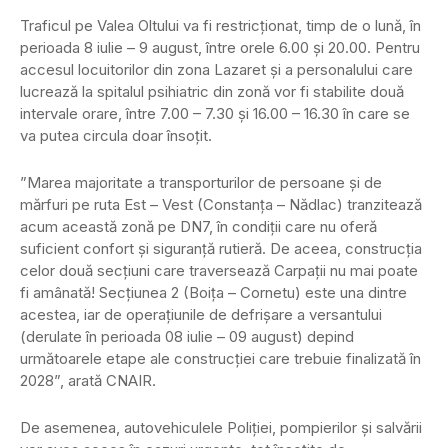
Traficul pe Valea Oltului va fi restricționat, timp de o lună, în
perioada 8 iulie – 9 august, între orele 6.00 şi 20.00. Pentru
accesul locuitorilor din zona Lazaret şi a personalului care
lucrează la spitalul psihiatric din zonă vor fi stabilite două
intervale orare, între 7.00 – 7.30 şi 16.00 – 16.30 în care se
va putea circula doar însoţit.
”Marea majoritate a transporturilor de persoane și de
mărfuri pe ruta Est – Vest (Constanța – Nădlac) tranzitează
acum această zonă pe DN7, în condiții care nu oferă
suficient confort și siguranță rutieră. De aceea, construcția
celor două secțiuni care traversează Carpații nu mai poate
fi amânată! Secțiunea 2 (Boița – Cornetu) este una dintre
acestea, iar de operațiunile de defrișare a versantului
(derulate în perioada 08 iulie – 09 august) depind
următoarele etape ale construcției care trebuie finalizată în
2028”, arată CNAIR.
De asemenea, autovehiculele Poliţiei, pompierilor şi salvării