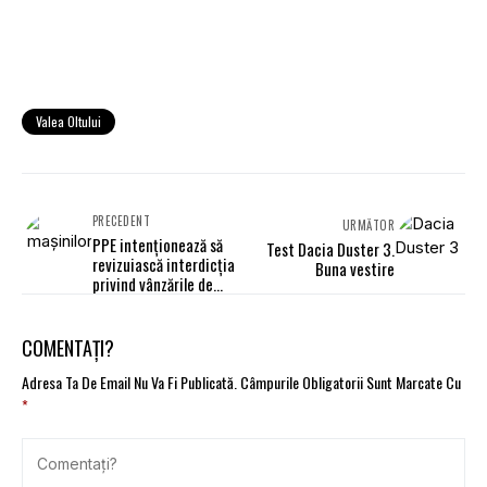
Valea Oltului
PRECEDENT
URMĂTOR
PPE intenționează să
Test Dacia Duster 3.
revizuiască interdicția
Buna vestire
privind vânzările de
vehicule termice din
2035
COMENTAȚI?
Adresa Ta De Email Nu Va Fi Publicată.
Câmpurile Obligatorii Sunt Marcate Cu
*