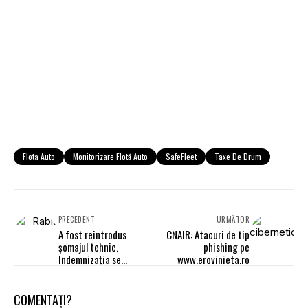
Flota Auto
Monitorizare Flotă Auto
SafeFleet
Taxe De Drum
PRECEDENT
URMĂTOR
A fost reintrodus
CNAIR: Atacuri de tip
șomajul tehnic.
phishing pe
Indemnizaţia se
www.erovinieta.ro
plătește până la 31
martie 2022
COMENTAȚI?