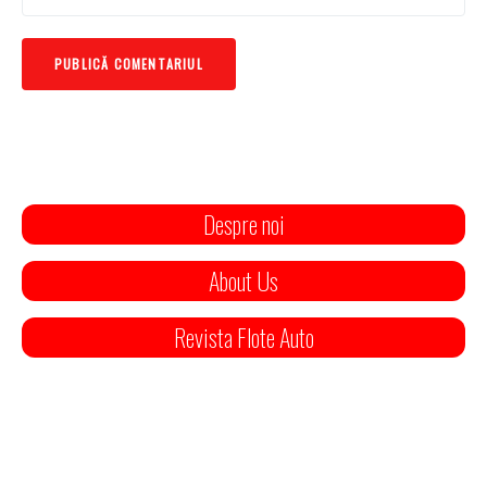
Despre noi
About Us
Revista Flote Auto