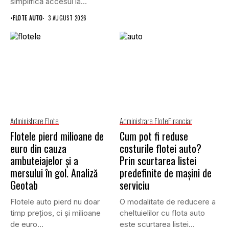
simplifică accesul la
asigurările auto...
•
FLOTE AUTO
3 AUGUST 2026
Administrare Flote
Administrare Flote
Financiar
Flotele pierd milioane de
Cum pot fi reduse
euro din cauza
costurile flotei auto?
ambuteiajelor și a
Prin scurtarea listei
mersului în gol. Analiză
predefinite de mașini de
Geotab
serviciu
Flotele auto pierd nu doar
O modalitate de reducere a
timp prețios, ci și milioane
cheltuielilor cu flota auto
de euro...
este scurtarea listei...