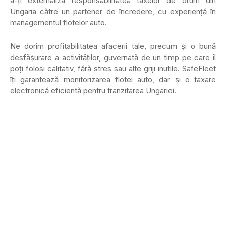
a-ți externaliza responsabilitatea taxelor de drum din
Ungaria către un partener de încredere, cu experiență în
managementul flotelor auto.
Ne dorim profitabilitatea afacerii tale, precum și o bună
desfășurare a activităților, guvernată de un timp pe care îl
poți folosi calitativ, fără stres sau alte griji inutile. SafeFleet
îți garantează monitorizarea flotei auto, dar și o taxare
electronică eficientă pentru tranzitarea Ungariei.