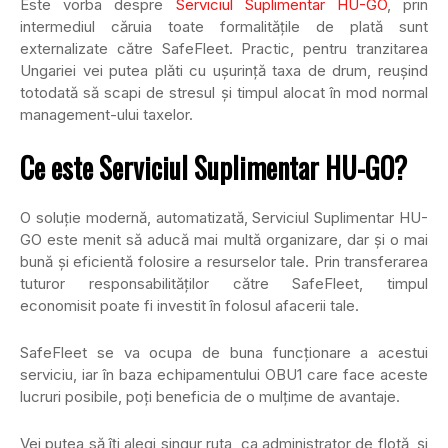
Este vorba despre
Serviciul Suplimentar HU-GO
, prin
intermediul căruia toate formalitățile de plată sunt
externalizate către SafeFleet. Practic, pentru tranzitarea
Ungariei vei putea plăti cu ușurință taxa de drum, reușind
totodată să scapi de stresul și timpul alocat în mod normal
management-ului taxelor.
Ce este
Serviciul Suplimentar HU-GO?
O soluție modernă, automatizată, Serviciul Suplimentar HU-
GO este menit să aducă mai multă organizare, dar și o mai
bună și eficientă folosire a resurselor tale. Prin transferarea
tuturor responsabilităților către SafeFleet, timpul
economisit poate fi investit în folosul afacerii tale.
SafeFleet se va ocupa de buna funcționare a acestui
serviciu, iar în baza echipamentului OBU1 care face aceste
lucruri posibile, poți beneficia de o mulțime de avantaje.
Vei putea să îți alegi singur ruta, ca administrator de flotă, și