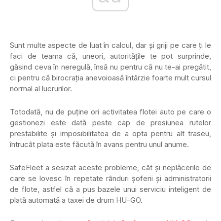
Sunt multe aspecte de luat în calcul, dar și griji pe care ți le
faci de teama că, uneori, autoritățile te pot surprinde,
găsind ceva în neregulă, însă nu pentru că nu te-ai pregătit,
ci pentru că birocrația anevoioasă întârzie foarte mult cursul
normal al lucrurilor.
Totodată, nu de puține ori activitatea flotei auto pe care o
gestionezi este dată peste cap de presiunea rutelor
prestabilite și imposibilitatea de a opta pentru alt traseu,
întrucât plata este făcută în avans pentru unul anume.
SafeFleet a sesizat aceste probleme, cât și neplăcerile de
care se lovesc în repetate rânduri șoferii și administratorii
de flote, astfel că a pus bazele unui serviciu inteligent de
plată automată a taxei de drum HU-GO.