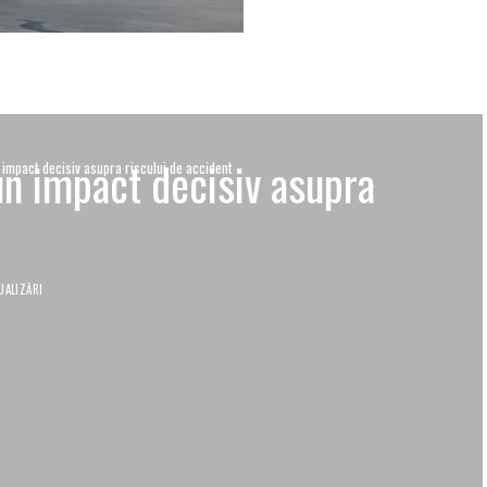
un impact decisiv asupra
 impact decisiv asupra riscului de accident
UALIZĂRI