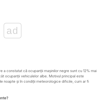
ad
re a constatat că ocupanții mașinilor negre sunt cu 12% mai
cât ocupanții vehiculelor albe. Motivul principal este
e noapte și în condiții meteorologice dificile, cum ar fi
ente?