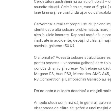
Cercetătorii australieni nu au nicio îndoială – cu
anumite situații. Cele închise, cum ar fi griul 
bine lumina și se confundă ușor cu carosabilul,
CarVertical a realizat propriul studiu privind im
identificat o altă culoare problematică: maro. 
ales în zilele înnorate. Raportul arată că un p
implicate în accidente, depășind chiar și mași
mașinile galbene (50%).
O anomalie? Această culoare strălucitoare est
pentru aceasta – vopseaua galbenă este folosi
condus dinamic și agresiv. Nu trebuie să căut
Megane RS, Audi RS3, Mercedes-AMG A45, T
R8 Competition și Lamborghini Gallardo au ieși
De ce este o culoare deschisă a mașinii mai 
Ambele studii confirmă că, în general, culori
observarea de către alți șoferi a unei mașini 