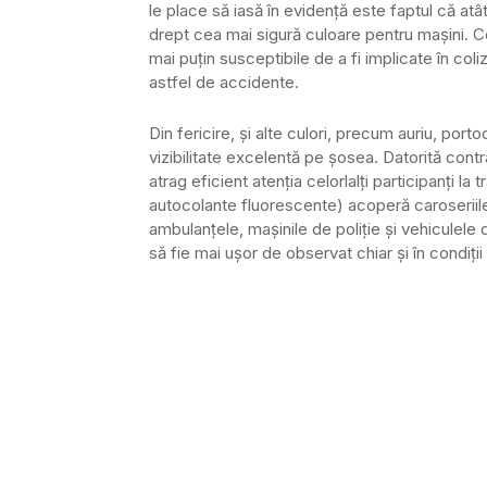
le place să iasă în evidență este faptul că atâ
drept cea mai sigură culoare pentru mașini. C
mai puțin susceptibile de a fi implicate în coli
astfel de accidente.
Din fericire, și alte culori, precum auriu, por
vizibilitate excelentă pe șosea. Datorită contr
atrag eficient atenția celorlalți participanți l
autocolante fluorescente) acoperă caroseriile v
ambulanțele, mașinile de poliție și vehiculele 
să fie mai ușor de observat chiar și în condiții 