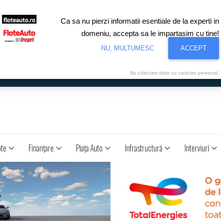
Ca sa nu pierzi informatii esentiale de la experti in
domeniu, accepta sa le impartasim cu tine!
NU, MULTUMESC
ACCEPT
Nu colectam date cu caracter personal.
ote
Finanţare
Piaţa Auto
Infrastructură
Interviuri