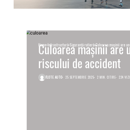
Culoarea mașinii are 
Home
Infrastructură
Siguranţă rutieră
Culoarea mașinii are un
riscului de accident
FLOTE AUTO
25 SEPTEMBRIE 2025
2 MIN. CITIRE
224 VIZ