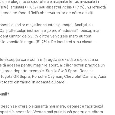
lorile elegante și discrete ale mașinilor le fac invizibile în
(+11%), argintiul (+10%) sau albastrul închis (+7%), nu reflectă
 ceea ce face dificilă observarea lor de către ceilalți.
pactul culorilor mașinilor asupra siguranței. Analiștii au
Ca și alte culori închise, se „pierde” adesea în peisaj, mai
rocent uimitor de 53,1% dintre vehiculele maro au fost
nile vopsite în negru (51,2%). Pe locul trei s-au clasat…
e excepția care confirmă regula și există o explicație și
tă adesea pentru mașinile sport, ai căror șoferi practică un
ați prea departe exemple. Suzuki Swift Sport, Renault
oyota GR Supra, Porsche Cayman, Chevrolet Camaro, Audi
t toate din fabrici în această culoare…
bună?
le deschise oferă o siguranță mai mare, deoarece facilitează
vopsite în acest fel. Vestea mai puțin bună pentru cei cărora