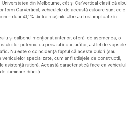
t Universtatea din Melbourne, cât și CarVertical clasifică albul
onform CarVertical, vehiculele de această culoare sunt cele
ziuni – doar 41,1% dintre mașinile albe au fost implicate în
tocaliu și galbenul menționat anterior, oferă, de asemenea, o
astului lor puternic cu peisajul înconjurător, astfel de vopsele
a trafic. Nu este o coincidență faptul că aceste culori (sau
ehiculelor specializate, cum ar fi utilajele de construcții,
de asistență rutieră. Această caracteristică face ca vehiculul
de iluminare dificilă.