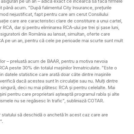
asigurări pe un an – adică exact ce încearcă să facă firmele
it până acum. ”După falimentul City Insurance, prețurile
 mod nejustificat, fapt pentru care am cerut Consiliului
ie care are caracteristici clare de constituire a unui cartel,
or RCA, dar și pentru eliminarea RCA-ului pe trei și șase luni,
asiguratorii din România au lansat, simultan, oferte care
CA pe un an, pentru că cele pe perioade mai scurte sunt mult
orilor – preluată acum de BAAR, pentru a motiva nevoia
ă RCA peste 30% din totalul mașinilor înmatriculate. ”Este o
n datele statistice care arată doar câte dintre mașinile
verifică dacă acestea sunt în circulație sau nu. Mulți dintre
 singură, deci nu mai plătesc RCA și pentru celelalte. Mai
șini pentru care proprietarii așteaptă programul rabla și alte
turismele nu se regăsesc în trafic”, subliniază COTAR.
or statului să deschidă o anchetă în acest caz care are
”.