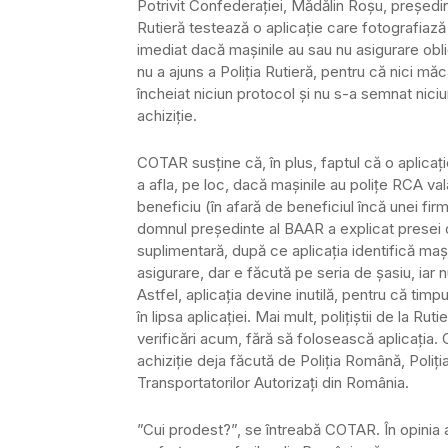
Potrivit Confederației, Mădălin Roșu, președint
Rutieră testează o aplicație care fotografiază 
imediat dacă mașinile au sau nu asigurare obl
nu a ajuns a Poliția Rutieră, pentru că nici măca
încheiat niciun protocol și nu s-a semnat niciun
achiziție.
COTAR susține că, în plus, faptul că o aplicaț
a afla, pe loc, dacă mașinile au polițe RCA v
beneficiu (în afară de beneficiul încă unei fir
domnul președinte al BAAR a explicat presei că,
suplimentară, după ce aplicația identifică maș
asigurare, dar e făcută pe seria de șasiu, iar
Astfel, aplicația devine inutilă, pentru că timpul
în lipsa aplicației. Mai mult, polițiștii de la 
verificări acum, fără să folosească aplicația.
achiziție deja făcută de Poliția Română, Poliți
Transportatorilor Autorizați din România.
”Cui prodest?”, se întreabă COTAR. În opinia as