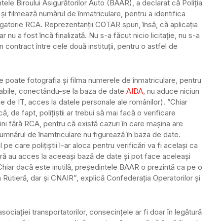
ele Biroului Asigurătorilor Auto (BAAR), a declarat că Poliția
și filmează numărul de înmatriculare, pentru a identifica
igatorie RCA. Reprezentanții COTAR spun, însă, că aplicația
r nu a fost încă finalizată. Nu s-a făcut nicio licitație, nu s-a
 contract între cele două instituții, pentru o astfel de
ie poate fotografia și filma numerele de înmatriculare, pentru
alabile, conectându-se la baza de date
AIDA
, nu aduce niciun
me de IT, acces la datele personale ale românilor). ”Chiar
 de fapt, polițiștii ar trebui să mai facă o verificare
ini fără RCA, pentru că există cazuri în care mașina are
 numnărul de înamtriculare nu figurează în baza de date.
 pe care polițiștii l-ar aloca pentru verificări va fi același ca
Rutieră au acces la aceeași bază de date și pot face aceleași
 Chiar dacă este inutilă, președintele BAAR o prezintă ca pe o
a Rutieră, dar și CNAIR”, explică Confederația Operatorilor și
ociației transportatorilor, consecințele ar fi doar în legătură