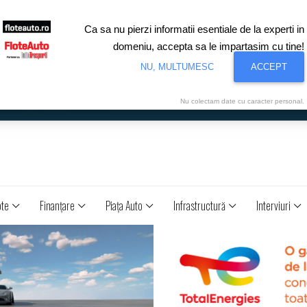
Ca sa nu pierzi informatii esentiale de la experti in
domeniu, accepta sa le impartasim cu tine!
NU, MULTUMESC
ACCEPT
Nu colectam date cu caracter personal.
ote
Finanţare
Piaţa Auto
Infrastructură
Interviuri