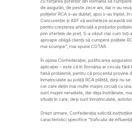
cu forțarea șoferilor din România să cumpere 
de asigurări, de peste zece ani, dar n-au reuș
polițelor RCA s-au dublat, apoi s-au triplat, în
Concurenței și ASF să ancheteze această situaț
pentru creșterea artificială a prețurilor polițel
prin ofertele de preț. S-a văzut clar cum toți 
aproape obligă clienții să cumpere polițele R
mai scumpe”, mai spune COTAR.
În opinia Confederației, justificarea asigurat
aplicației – este că în România ar circula făr
falsă problemă, pentru că procentul provine di
înmatriculate au poliță RCA plătită, deși nu se 
cei care dețin mai multe mașini circulă cu una
sunt mașini neradiate, dar deja înstrăinate, ma
situații în care, deși sunt înmatriculate, auto
Drept urmare, Confederația solicită instituțiil
caracteristici specifice ”traficului de influență