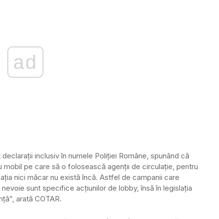
ad
eclarații inclusiv în numele Poliției Române, spunând că
ru mobil pe care să o folosească agenții de circulație, pentru
icația nici măcar nu există încă. Astfel de campanii care
nevoie sunt specifice acțiunilor de lobby, însă în legislația
nță”, arată COTAR.