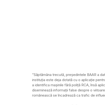
”Săptămâna trecută, președintele BAAR a dat d
instituția este deja dotată cu o aplicație pent
a identifica mașinile fără poliță RCA, însă apl
diseminează informații false despre o viitoare 
românească se încadrează ca trafic de influe