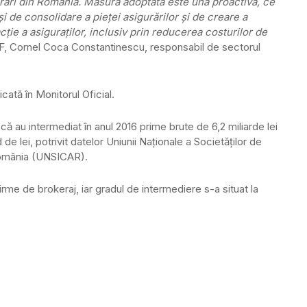
urări din România. Măsura adoptată este una proactivă, ce
i de consolidare a pieţei asigurărilor şi de creare a
ţie a asiguraţilor, inclusiv prin reducerea costurilor de
SF, Cornel Coca Constantinescu, responsabil de sectorul
cată în Monitorul Oficial.
că au intermediat în anul 2016 prime brute de 6,2 miliarde lei
 de lei, potrivit datelor Uniunii Naţionale a Societăţilor de
 România (UNSICAR).
irme de brokeraj, iar gradul de intermediere s-a situat la