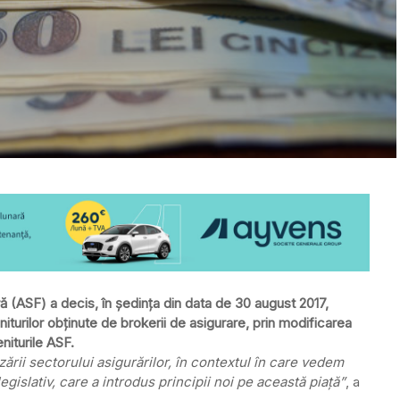
ră (ASF) a decis, în şedinţa din data de 30 august 2017,
turilor obţinute de brokerii de asigurare, prin modificarea
niturile ASF.
ezării sectorului asigurărilor, în contextul în care vedem
egislativ, care a introdus principii noi pe această piaţă”
, a