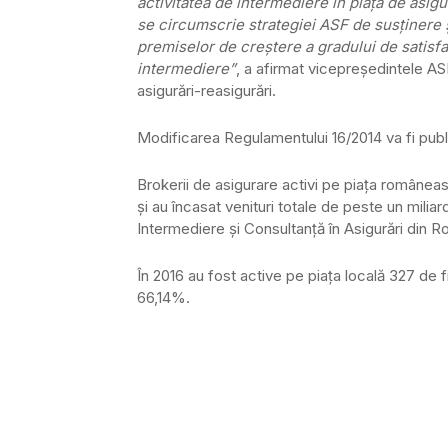
activitatea de intermediere în piaţa de asig
se circumscrie strategiei ASF de susţinere ş
premiselor de creştere a gradului de satisfac
intermediere”
, a afirmat vicepreşedintele A
asigurări-reasigurări.
Modificarea Regulamentului 16/2014 va fi publi
Brokerii de asigurare activi pe piaţa româneas
şi au încasat venituri totale de peste un miliard
Intermediere şi Consultanţă în Asigurări din
În 2016 au fost active pe piaţa locală 327 de f
66,14%.