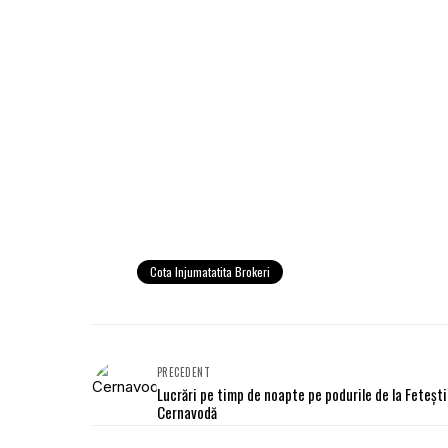
Cota Injumatatita Brokeri
PRECEDENT
Lucrări pe timp de noapte pe podurile de la Feteşti
Cernavodă