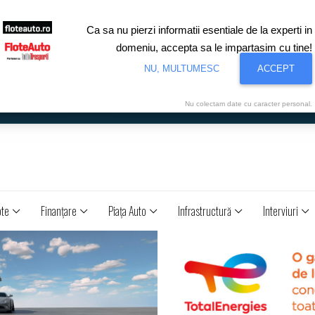
Ca sa nu pierzi informatii esentiale de la experti in
domeniu, accepta sa le impartasim cu tine!
NU, MULTUMESC
ACCEPT
Nu colectam date cu caracter personal.
ote
Finanţare
Piaţa Auto
Infrastructură
Interviuri