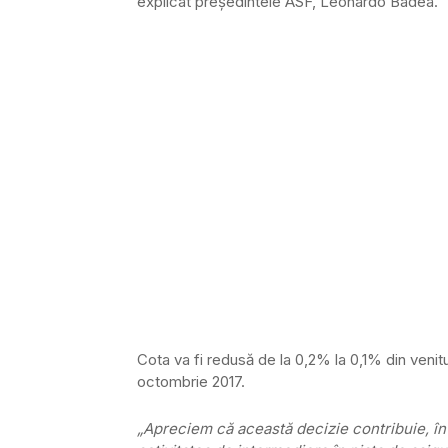
explicat preşedintele ASF, Leonardo Badea.
Cota va fi redusă de la 0,2% la 0,1% din venitu
octombrie 2017.
„Apreciem că această decizie contribuie, în 