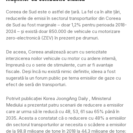
Coreea de Sud este o astfel de țară. La fel ca în alte țări,
reducerile de emisii în sectorul transporturilor din Coreea
de Sud au fost marginale – doar 1,2% pentru perioada 2018-
2024 – și există doar 850.000 de vehicule cu motorizare
zero-electronică (ZEV) în prezent pe drumuri.
De aceea, Coreea analizează acum cu seriozitate
interzicerea noilor vehicule cu motor cu ardere internă,
împreună cu o serie de stimulente, cum ar fi avantaje
fiscale. Deși încă nu există nimic definitiv, ideea a fost
sugerată la un forum public pe tema emisiilor de gaze cu
efect de seră din transporturi.
Potrivit publicației Korea JoongAng Daily , Ministerul
Mediului a prezentat patru scenarii de reducere a emisiilor
care ar urma să le reducă cu 48, 53, 61 sau 65% până în
2035. Acesta a constatat că o reducere cu 48% a emisiilor
din sectorul transporturilor ar necesita o scădere a emisiilor
de la 98,8 milioane de tone în 2018 la 44,3 milioane de tone;