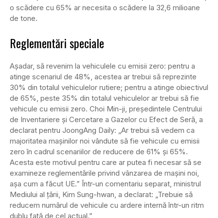
o scădere cu 65% ar necesita o scădere la 32,6 milioane
de tone.
Reglementări speciale
Așadar, să revenim la vehiculele cu emisii zero: pentru a
atinge scenariul de 48%, acestea ar trebui să reprezinte
30% din totalul vehiculelor rutiere; pentru a atinge obiectivul
de 65%, peste 35% din totalul vehiculelor ar trebui să fie
vehicule cu emisii zero. Choi Min-ji, președintele Centrului
de Inventariere și Cercetare a Gazelor cu Efect de Seră, a
declarat pentru JoongAng Daily: „Ar trebui să vedem ca
majoritatea mașinilor noi vândute să fie vehicule cu emisii
zero în cadrul scenariilor de reducere de 61% și 65%.
Acesta este motivul pentru care ar putea fi necesar să se
examineze reglementările privind vânzarea de mașini noi,
așa cum a făcut UE.” Într-un comentariu separat, ministrul
Mediului al țării, Kim Sung-hwan, a declarat: „Trebuie să
reducem numărul de vehicule cu ardere internă într-un ritm
dublu față de cel actual.”