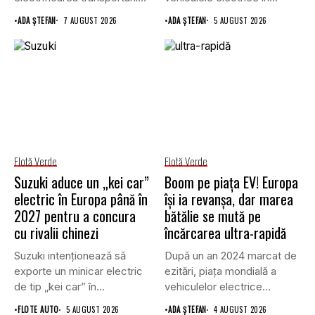
a clădirilor și a...
•
ADA ȘTEFAN
7 AUGUST 2026
•
ADA ȘTEFAN
5 AUGUST 2026
Flotă Verde
Flotă Verde
Suzuki aduce un „kei car”
Boom pe piața EV! Europa
electric în Europa până în
își ia revanșa, dar marea
2027 pentru a concura
bătălie se mută pe
cu rivalii chinezi
încărcarea ultra-rapidă
Suzuki intenționează să
După un an 2024 marcat de
exporte un minicar electric
ezitări, piața mondială a
de tip „kei car” în...
vehiculelor electrice...
•
FLOTE AUTO
5 AUGUST 2026
•
ADA ȘTEFAN
4 AUGUST 2026