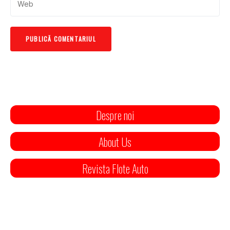
Despre noi
About Us
Revista Flote Auto