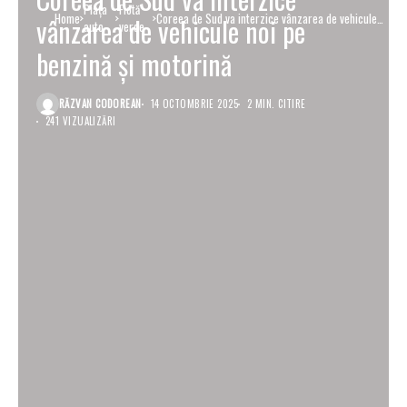
Piaţa
Flotă
Home
Coreea de Sud va interzice vânzarea de vehicule
vânzarea de vehicule noi pe
auto
verde
noi pe benzină și motorină
benzină și motorină
RĂZVAN CODOREAN
14 OCTOMBRIE 2025
2 MIN. CITIRE
241 VIZUALIZĂRI