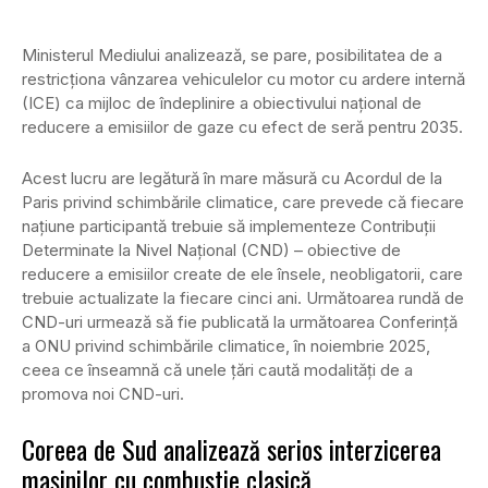
Ministerul Mediului analizează, se pare, posibilitatea de a
restricționa vânzarea vehiculelor cu motor cu ardere internă
(ICE) ca mijloc de îndeplinire a obiectivului național de
reducere a emisiilor de gaze cu efect de seră pentru 2035.
Acest lucru are legătură în mare măsură cu Acordul de la
Paris privind schimbările climatice, care prevede că fiecare
națiune participantă trebuie să implementeze Contribuții
Determinate la Nivel Național (CND) – obiective de
reducere a emisiilor create de ele însele, neobligatorii, care
trebuie actualizate la fiecare cinci ani. Următoarea rundă de
CND-uri urmează să fie publicată la următoarea Conferință
a ONU privind schimbările climatice, în noiembrie 2025,
ceea ce înseamnă că unele țări caută modalități de a
promova noi CND-uri.
Coreea de Sud analizează serios interzicerea
mașinilor cu combustie clasică