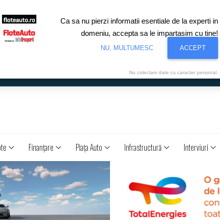
Ca sa nu pierzi informatii esentiale de la experti in
domeniu, accepta sa le impartasim cu tine!
NU, MULTUMESC
ACCEPT
Nu colectam date cu caracter personal.
ote
Finanţare
Piaţa Auto
Infrastructură
Interviuri