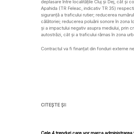
deplasare între localitățile Cluj și Dej, cât și
Apahida (TR Feleac, indicativ TR 35) respecti
siguranță a traficului rutier; reducerea număru
călătoriei; reducerea poluării sonore în zona lo
și a impactului negativ asupra mediului, prin cr
autostrăzi, cât și a traficului rămas în zona ur
Contractul va fi finanțat din fonduri externe 
CITEȘTE ȘI:
Cele 4 trenduri care vor marca administrarea f