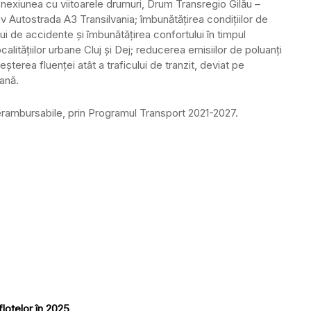
 conexiunea cu viitoarele drumuri, Drum Transregio Gilău –
v Autostrada A3 Transilvania; îmbunătățirea condițiilor de
lui de accidente și îmbunătățirea confortului în timpul
calitățiilor urbane Cluj și Dej; reducerea emisiilor de poluanți
eșterea fluenței atât a traficului de tranzit, deviat pe
bană.
nerambursabile, prin Programul Transport 2021-2027.
lotelor în 2025