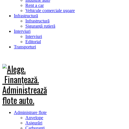
Industrie auto
Rent a car
Vehicule comerciale uşoare
Infrastructură
Infrastructură
Siguranţă rutieră
Interviuri
Interviuri
Editorial
Transporturi
Administrare flote
Anvelope
Asigurări
Carburanţi