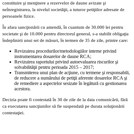
constituire şi menţinere a rezervelor de daune avizate şi
neînregistrarea, la nivelul societăţii, a tuturor petiţiilor adresate de
persoanele fizice.
În afara sancţionării cu amendă, în cuantum de 30.000 lei pentru
societate şi de 10.000 pentru directorul general, s-a stabilit obligaţia
îndeplinirii unui set de măsuri, în termen de 35 de zile, printre care:
Revizuirea procedurilor/metodologiilor interne privind
instrumentarea dosarelor de daune RCA;
Revizuirea raportului privind autoevaluarea riscurilor şi
solvabilităţii pentru perioada 2015 – 2017;
Transmiterea unui plan de acţiune, cu termene şi responsabili,
de reducere a numărului de petiţii aferente dosarelor RCA şi
de remediere a aspectelor sesizate în legătură cu gestionarea
acestora.
Decizia poate fi contestată în 30 de zile de la data comunicării, fără
ca executarea sancţiunilor să fie suspendată pe durata soluţionării
contestaţiei.