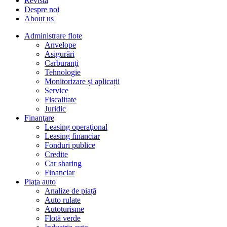
Revista
Despre noi
About us
Administrare flote
Anvelope
Asigurări
Carburanţi
Tehnologie
Monitorizare și aplicații
Service
Fiscalitate
Juridic
Finanţare
Leasing operaţional
Leasing financiar
Fonduri publice
Credite
Car sharing
Financiar
Piaţa auto
Analize de piață
Auto rulate
Autoturisme
Flotă verde