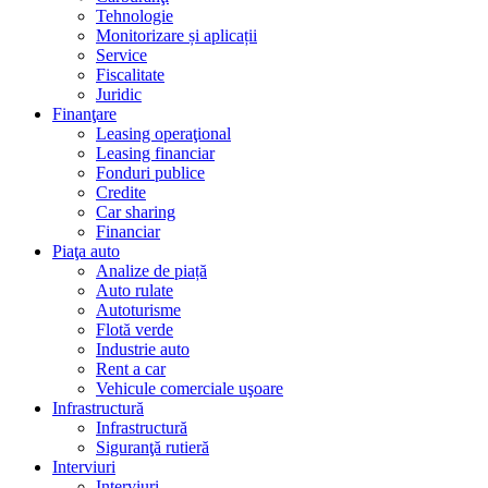
Tehnologie
Monitorizare și aplicații
Service
Fiscalitate
Juridic
Finanţare
Leasing operaţional
Leasing financiar
Fonduri publice
Credite
Car sharing
Financiar
Piaţa auto
Analize de piață
Auto rulate
Autoturisme
Flotă verde
Industrie auto
Rent a car
Vehicule comerciale uşoare
Infrastructură
Infrastructură
Siguranţă rutieră
Interviuri
Interviuri