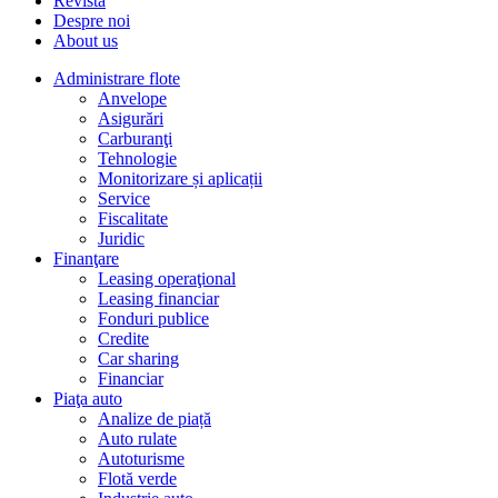
Revista
Despre noi
About us
Administrare flote
Anvelope
Asigurări
Carburanţi
Tehnologie
Monitorizare și aplicații
Service
Fiscalitate
Juridic
Finanţare
Leasing operaţional
Leasing financiar
Fonduri publice
Credite
Car sharing
Financiar
Piaţa auto
Analize de piață
Auto rulate
Autoturisme
Flotă verde