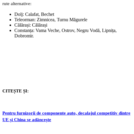
rute alternative:
Dolj: Calafat, Bechet
Teleorman: Zimnicea, Turnu Măgurele
Călărași: Călărași
Constanța: Vama Veche, Ostrov, Negru Vodă, Lipnița,
Dobromir.
CITEȘTE ȘI:
Pentru furnizorii de componente auto, decalajul competitiv dintre
UE și China se adâncește