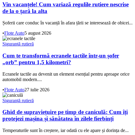
Vin vacanțele! Cum variază regulile rutiere nescrise
de la o țară la alta
Șoferii care conduc în vacanță în afara țării se interesează de obicei...
•
Flote Auto
5 august 2026
Siguranţă rutieră
Cum te transformă ecranele tactile într-un șofer
„orb” pentru 1,5 kilometri?
Ecranele tactile au devenit un element esențial pentru aproape orice
automobil modern....
•
Flote Auto
27 iulie 2026
Siguranţă rutieră
Ghid de supraviețuire pe timp de caniculă: Cum îți
protejezi mașina și sănătatea în zilele fierbinți
Temperaturile sunt în creștere, iar odată cu ele apare și dorința de...