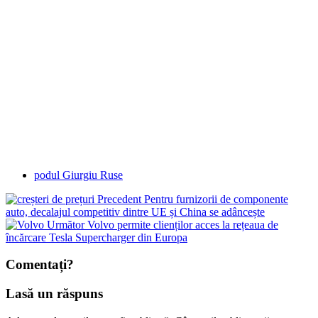
podul Giurgiu Ruse
Precedent
Pentru furnizorii de componente
auto, decalajul competitiv dintre UE și China se adâncește
Următor
Volvo permite clienților acces la rețeaua de
încărcare Tesla Supercharger din Europa
Comentați?
Lasă un răspuns