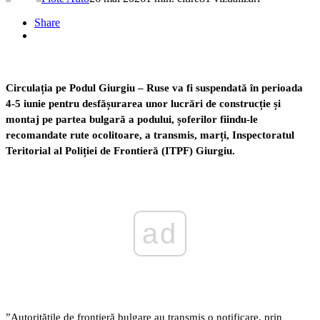
Share
Circulația pe Podul Giurgiu – Ruse va fi suspendată în perioada
4-5 iunie pentru desfășurarea unor lucrări de construcție și
montaj pe partea bulgară a podului, șoferilor fiindu-le
recomandate rute ocolitoare, a transmis, marți, Inspectoratul
Teritorial al Poliției de Frontieră (ITPF) Giurgiu.
ad
”Autoritățile de frontieră bulgare au transmis o notificare, prin