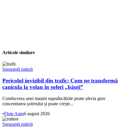
Articole similare
Siguranţă rutieră
Pericolul invizibil din trafic: Cum ne transformă
canicula la volan în șoferi „băuți”
Conducerea unei mașini supraîncălzite poate afecta grav
concentrarea șoferului și poate crește...
•
Flote Auto
6 august 2026
Siguranţă rutieră