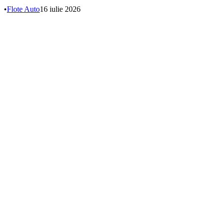
•
Flote Auto
16 iulie 2026