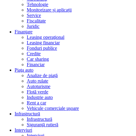
Tehnologie
Monitorizare și aplicații
Service
Fiscalitate
Juridic
Finanţare
Leasing operaţional
Leasing financiar
Fonduri publice
Credite
Car sharing
Financiar
Piaţa auto
Analize de piață
Auto rulate
Autoturisme
Flotă verde
Industrie auto
Rent a car
Vehicule comerciale uşoare
Infrastructură
Infrastructură
Siguranţă rutieră
Interviuri
Interviuri