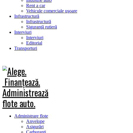
Industrie auto
Rent a car
Vehicule comerciale uşoare
Infrastructură
Infrastructură
Siguranţă rutieră
Interviuri
Interviuri
Editorial
Transporturi
Administrare flote
Anvelope
Asigurări
Carburanţi