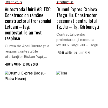
Infrastructură
Infrastructură
Autostrada Unirii A8. FCC
Drumul Expres Craiova –
Construccion rămâne
Târgu Jiu. Constructor
constructorul tronsonului
desemnat pentru lotul
Lețcani – Iași;
Tg. Jiu – Tg. Cărbunești
contestațiile au fost
Contractul pentru
respinse
proiectarea și execuția
lotului 6 Târgu Jiu – Târgu
Curtea de Apel București a
Cărbunești,...
respins contestațiile
•
FLOTE AUTO
28 IULIE 2026
ofertanților Biskon Yapi,
Straco și...
•
FLOTE AUTO
30 IULIE 2026