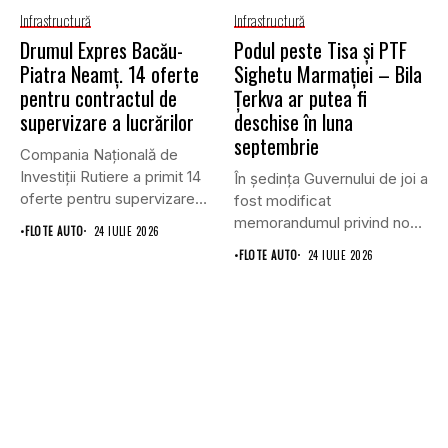
Infrastructură
Infrastructură
Drumul Expres Bacău-
Podul peste Tisa și PTF
Piatra Neamț. 14 oferte
Sighetu Marmației – Bila
pentru contractul de
Țerkva ar putea fi
supervizare a lucrărilor
deschise în luna
septembrie
Compania Națională de
Investiții Rutiere a primit 14
În ședința Guvernului de joi a
oferte pentru supervizarea
fost modificat
lucrărilor...
memorandumul privind noul
•
FLOTE AUTO
24 IULIE 2026
punct...
•
FLOTE AUTO
24 IULIE 2026