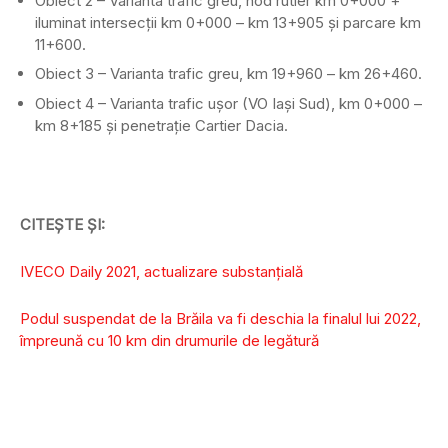
Obiect 2 – Varianta trafic greu, nod rutier km 0+000 +
iluminat intersecţii km 0+000 – km 13+905 şi parcare km
11+600.
Obiect 3 – Varianta trafic greu, km 19+960 – km 26+460.
Obiect 4 – Varianta trafic uşor (VO Iași Sud), km 0+000 –
km 8+185 şi penetrație Cartier Dacia.
CITEȘTE ȘI:
IVECO Daily 2021, actualizare substanțială
Podul suspendat de la Brăila va fi deschia la finalul lui 2022,
împreună cu 10 km din drumurile de legătură