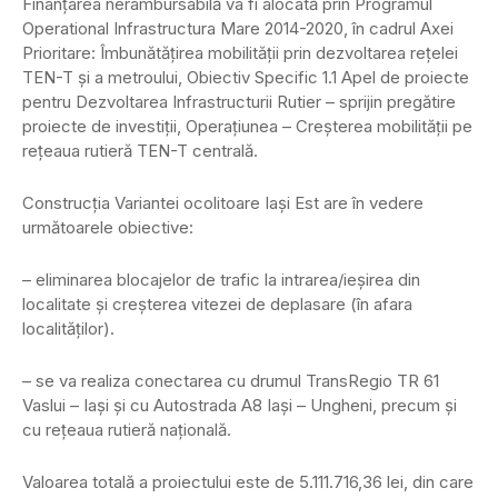
Finanțarea nerambursabilă va fi alocată prin Programul
Operational Infrastructura Mare 2014-2020, în cadrul Axei
Prioritare: Îmbunătățirea mobilității prin dezvoltarea rețelei
TEN-T și a metroului, Obiectiv Specific 1.1 Apel de proiecte
pentru Dezvoltarea Infrastructurii Rutier – sprijin pregătire
proiecte de investiții, Operațiunea – Creșterea mobilității pe
rețeaua rutieră TEN-T centrală.
Construcția Variantei ocolitoare Iași Est are în vedere
următoarele obiective:
– eliminarea blocajelor de trafic la intrarea/ieșirea din
localitate și creșterea vitezei de deplasare (în afara
localităților).
– se va realiza conectarea cu drumul TransRegio TR 61
Vaslui – Iași și cu Autostrada A8 Iași – Ungheni, precum și
cu rețeaua rutieră națională.
Valoarea totală a proiectului este de 5.111.716,36 lei, din care