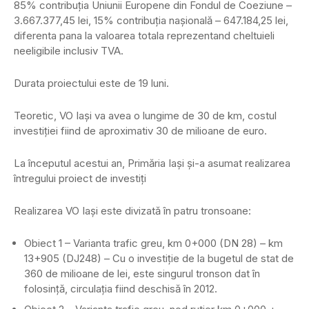
85% contribuția Uniunii Europene din Fondul de Coeziune –
3.667.377,45 lei, 15% contribuția nașională – 647.184,25 lei,
diferenta pana la valoarea totala reprezentand cheltuieli
neeligibile inclusiv TVA.
Durata proiectului este de 19 luni.
Teoretic, VO Iași va avea o lungime de 30 de km, costul
investiţiei fiind de aproximativ 30 de milioane de euro.
La începutul acestui an, Primăria Iași şi-a asumat realizarea
întregului proiect de investiţi
Realizarea VO Iași este divizată în patru tronsoane:
Obiect 1 – Varianta trafic greu, km 0+000 (DN 28) – km
13+905 (DJ248) – Cu o investiţie de la bugetul de stat de
360 de milioane de lei, este singurul tronson dat în
folosinţă, circulaţia fiind deschisă în 2012.