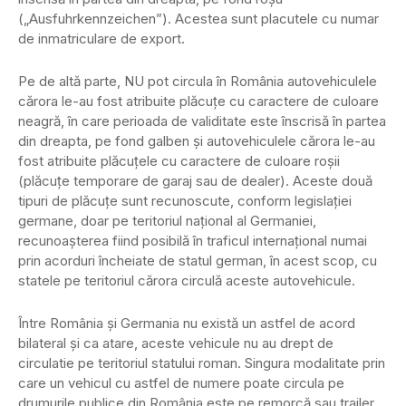
(„Ausfuhrkennzeichen”). Acestea sunt placutele cu numar
de inmatriculare de export.
Pe de altă parte, NU pot circula în România autovehiculele
cărora le-au fost atribuite plăcuţe cu caractere de culoare
neagră, în care perioada de validitate este înscrisă în partea
din dreapta, pe fond galben şi autovehiculele cărora le-au
fost atribuite plăcuţele cu caractere de culoare roşii
(plăcuţe temporare de garaj sau de dealer). Aceste două
tipuri de plăcuţe sunt recunoscute, conform legislaţiei
germane, doar pe teritoriul naţional al Germaniei,
recunoaşterea fiind posibilă în traficul internaţional numai
prin acorduri încheiate de statul german, în acest scop, cu
statele pe teritoriul cărora circulă aceste autovehicule.
Între România şi Germania nu există un astfel de acord
bilateral şi ca atare, aceste vehicule nu au drept de
circulatie pe teritoriul statului roman. Singura modalitate prin
care un vehicul cu astfel de numere poate circula pe
drumurile publice din România este pe remorcă sau trailer.