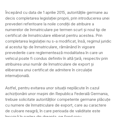
Începând cu data de 1 aprilie 2015, autorităţile germane au
decis completarea legislaţiei proprii, prin introducerea unei
prevederi referitoare la noile condiţii de atribuire a
numerelor de înmatriculare pe termen scurt şi noul tip de
certificat de înmatriculare eliberat pentru acestea. Prin
completarea legislaţiei nu s-a modificat, însă, regimul juridic
al acestui tip de înmatriculare, rămânând în vigoare
prevederile care reglementează modalitatea în care un
vehicul poate fi condus definitiv în altă ţară, respectiv prin
atribuirea unui număr de înmatriculare de export şi
eliberarea unui certificat de admitere în circulaţie
internaţională.
Astfel, pentru evitarea unor situaţii neplăcute în cazul
achiziţionării unor maşini din Republica Federală Germania,
trebuie solicitate autorităţilor competente germane plăcuţe
cu numere de înmatriculare de export, care au caractere
de culoare neagră, în care perioada de validitate este
înscrisă în partea din dreapta, pe fond roşu