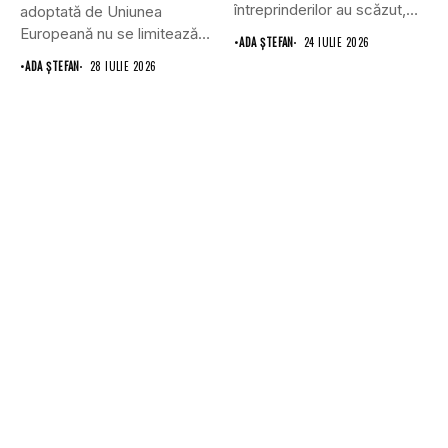
întreprinderilor au scăzut,
adoptată de Uniunea
în...
Europeană nu se limitează
•
ADA ȘTEFAN
24 IULIE 2026
doar...
•
ADA ȘTEFAN
28 IULIE 2026