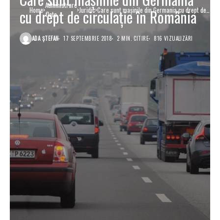
Administrare
Home
Juridic
Care sunt maşinile din Germania cu drept de
cu drept de circulaţie în România
flote
circulaţie în România
ADA ȘTEFAN
17 SEPTEMBRIE 2018
2 MIN. CITIRE
816 VIZUALIZĂRI