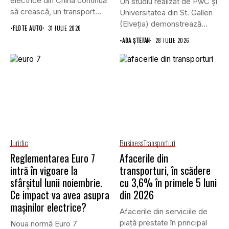
electrice din China continuă
Un studiu realizat de PwC și
să crească, un transport
Universitatea din St. Gallen
record...
(Elveția) demonstrează...
•
FLOTE AUTO
31 IULIE 2026
•
ADA ȘTEFAN
28 IULIE 2026
Juridic
Business
Transporturi
Reglementarea Euro 7
Afacerile din
intră în vigoare la
transporturi, în scădere
sfârșitul lunii noiembrie.
cu 3,6% în primele 5 luni
Ce impact va avea asupra
din 2026
mașinilor electrice?
Afacerile din serviciile de
piaţă prestate în principal
Noua normă Euro 7