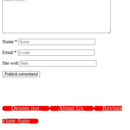
Nume
*
Email
*
Site web
Despre noi
About Us
Revista
Flote Auto