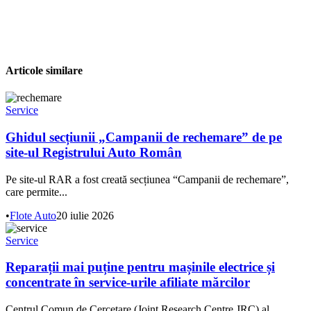
Articole similare
Service
Ghidul secțiunii „Campanii de rechemare” de pe
site-ul Registrului Auto Român
Pe site-ul RAR a fost creată secțiunea “Campanii de rechemare”,
care permite...
•
Flote Auto
20 iulie 2026
Service
Reparații mai puține pentru mașinile electrice și
concentrate în service-urile afiliate mărcilor
Centrul Comun de Cercetare (Joint Research Centre JRC) al