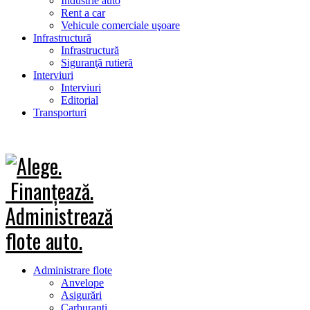
Industrie auto
Rent a car
Vehicule comerciale uşoare
Infrastructură
Infrastructură
Siguranţă rutieră
Interviuri
Interviuri
Editorial
Transporturi
Administrare flote
Anvelope
Asigurări
Carburanţi