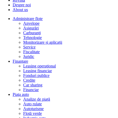
Revista
Despre noi
About us
Administrare flote
Anvelope
Asigurări
Carburanţi
Tehnologie
Monitorizare și aplicații
Service
Fiscalitate
Juridic
Finanţare
Leasing operaţional
Leasing financiar
Fonduri publice
Credite
Car sharing
Financiar
Piaţa auto
Analize de piață
Auto rulate
Autoturisme
Flotă verde