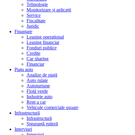
Tehnologie
Monitorizare și aplicații
Service
Fiscalitate
Juridic
Finanţare
Leasing operaţional
Leasing financiar
Fonduri publice
Credite
Car sharing
Financiar
Piaţa auto
Analize de piață
Auto rulate
Autoturisme
Flotă verde
Industrie auto
Rent a car
Vehicule comerciale uşoare
Infrastructură
Infrastructură
Siguranţă rutieră
Interviuri
Interviuri