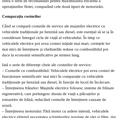
oferă o serie de recomandări pentru maximizarea eficientă a
operațiunilor flotei, comparând cele două tipuri de motorizări.
Comparația costurilor
Când se compară costurile de service ale mașinilor electrice cu
vehiculele tradiționale pe benzină sau diesel, este esențial să se ia în
considerare întregul ciclu de viață al vehiculului. În timp ce
vehiculele electrice pot avea costuri inițiale mai mari, cerințele lor
mai mici de întreținere și cheltuielile reduse cu combustibilul pot
duce la economii semnificative pe termen lung.
Iată o serie de diferențe cheie ale costurilor de service:
– Costurile cu combustibilul: Vehiculele electrice pot avea costuri de
funcționare semnificativ mai mici în comparație cu vehiculele
tradiționale pe benzină sau diesel, în funcție de locul de încărcare.
– Întreținerea frânelor: Mașinile electrice folosesc sisteme de frânare
regenerativă, care prelungesc durata de viață a plăcuțelor și
rotoarelor de frână, reducând costurile de întreținere cauzate de
uzură.
– Întreținerea motorului: Fără motor cu ardere internă, vehiculele
electrice elimină necesitatea schimburilor regulate de ulei și filtre, dar