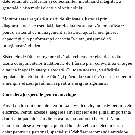
deteriorări ale cablurilor și conexiunilor, menținând integritatea
generală a sistemului electric al vehiculului.
Monitorizarea regulată a stării de sănătate a bateriei prin
diagnosticare este esențială, iar efectuarea actualizărilor software
pentru sistemul de management al bateriei ajută la menținerea
capacității și a performanței acesteia în timp, asigurând că
funcționează eficient.
Sistemele de frânare regenerativă ale vehiculelor electrice reduc
uzura componentelor tradiționale de frânare prin convertirea energiei
cinetice înapoi în energie stocată. Cu toate acestea, verificările
regulate ale lichidului de frână și plăcuțelor sunt încă necesare pentru
a menține eficiența frânării și pentru a asigura siguranța.
Considerații speciale pentru anvelope
Anvelopele sunt cruciale pentru toate vehiculele, inclusiv pentru cele
electrice. Pentru acestea, alegerea anvelopelor este și mai importantă
datorită impactului său direct asupra autonomiei bateriei. Atunci
când sunt alese anvelopele pentru flota de vehicule electrice sau
chiar pentru uz personal, specialiștii Webfleet recomandă anvelope