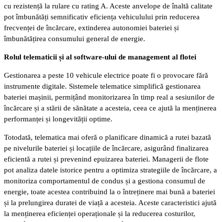
cu rezistență la rulare cu rating A. Aceste anvelope de înaltă calitate
pot îmbunătăți semnificativ eficiența vehiculului prin reducerea
frecvenței de încărcare, extinderea autonomiei bateriei și
îmbunătățirea consumului general de energie.
Rolul telematicii și al software-ului de management al flotei
Gestionarea a peste 10 vehicule electrice poate fi o provocare fără
instrumente digitale. Sistemele telematice simplifică gestionarea
bateriei mașinii, permițând monitorizarea în timp real a sesiunilor de
încărcare și a stării de sănătate a acesteia, ceea ce ajută la menținerea
performanței și longevității optime.
Totodată, telematica mai oferă o planificare dinamică a rutei bazată
pe nivelurile bateriei și locațiile de încărcare, asigurând finalizarea
eficientă a rutei și prevenind epuizarea bateriei. Managerii de flote
pot analiza datele istorice pentru a optimiza strategiile de încărcare, a
monitoriza comportamentul de condus și a gestiona consumul de
energie, toate acestea contribuind la o întreținere mai bună a bateriei
și la prelungirea duratei de viață a acesteia. Aceste caracteristici ajută
la menținerea eficienței operaționale și la reducerea costurilor,