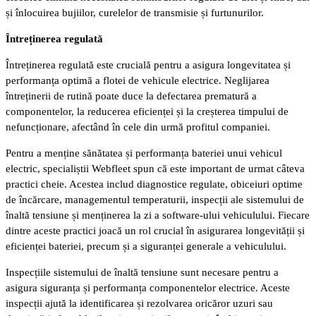
și înlocuirea bujiilor, curelelor de transmisie și furtunurilor.
Întreținerea regulată
Întreținerea regulată este crucială pentru a asigura longevitatea și
performanța optimă a flotei de vehicule electrice. Neglijarea
întreținerii de rutină poate duce la defectarea prematură a
componentelor, la reducerea eficienței și la creșterea timpului de
nefuncționare, afectând în cele din urmă profitul companiei.
Pentru a menține sănătatea și performanța bateriei unui vehicul
electric, specialiștii Webfleet spun că este important de urmat câteva
practici cheie. Acestea includ diagnostice regulate, obiceiuri optime
de încărcare, managementul temperaturii, inspecții ale sistemului de
înaltă tensiune și menținerea la zi a software-ului vehiculului. Fiecare
dintre aceste practici joacă un rol crucial în asigurarea longevității și
eficienței bateriei, precum și a siguranței generale a vehiculului.
Inspecțiile sistemului de înaltă tensiune sunt necesare pentru a
asigura siguranța și performanța componentelor electrice. Aceste
inspecții ajută la identificarea și rezolvarea oricăror uzuri sau