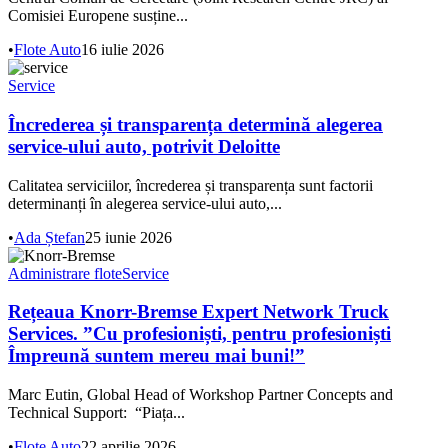
Comisiei Europene susține...
•
Flote Auto
16 iulie 2026
Service
Încrederea și transparența determină alegerea
service-ului auto, potrivit Deloitte
Calitatea serviciilor, încrederea și transparența sunt factorii
determinanți în alegerea service-ului auto,...
•
Ada Ștefan
25 iunie 2026
Administrare flote
Service
Rețeaua Knorr-Bremse Expert Network Truck
Services. ”Cu profesioniști, pentru profesioniști
Împreună suntem mereu mai buni!”
Marc Eutin, Global Head of Workshop Partner Concepts and
Technical Support: “Piața...
•
Flote Auto
22 aprilie 2026