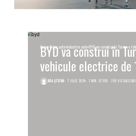
BYD va construi în Tur
Home
Piaţa auto
Industrie auto
BYD va construi în Turcia o fab
vehicule electrice de 
ADA ȘTEFAN
7 IULIE 2024
1 MIN. CITIRE
709 VIZUALIZĂRI