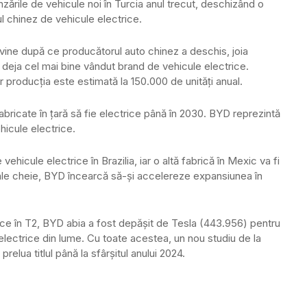
zările de vehicule noi în Turcia anul trecut, deschizând o
l chinez de vehicule electrice.
 vine după ce producătorul auto chinez a deschis, joia
 deja cel mai bine vândut brand de vehicule electrice.
iar producția este estimată la 150.000 de unități anual.
bricate în țară să fie electrice până în 2030. BYD reprezintă
icule electrice.
icule electrice în Brazilia, iar o altă fabrică în Mexic va fi
bale cheie, BYD încearcă să-și accelereze expansiunea în
ce în T2, BYD abia a fost depășit de Tesla (443.956) pentru
electrice din lume. Cu toate acestea, un nou studiu de la
ua titlul până la sfârșitul anului 2024.