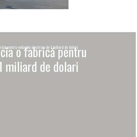
cia o fabrică pentru
rică pentru vehicule electrice de 1 miliard de dolari
1 miliard de dolari