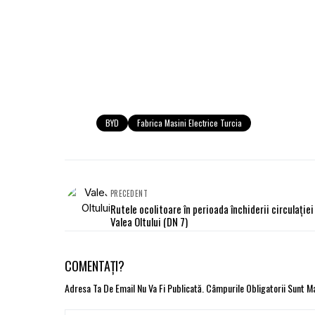
BYD
Fabrica Masini Electrice Turcia
PRECEDENT
Rutele ocolitoare în perioada închiderii circulației
Valea Oltului (DN 7)
COMENTAȚI?
Adresa Ta De Email Nu Va Fi Publicată.
Câmpurile Obligatorii Sunt 