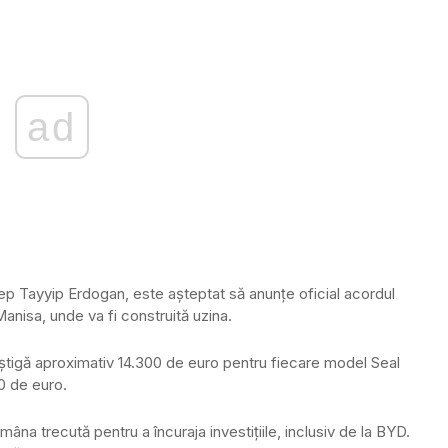
ad
ep Tayyip Erdogan, este așteptat să anunțe oficial acordul
Manisa, unde va fi construită uzina.
știgă aproximativ 14.300 de euro pentru fiecare model Seal
00 de euro.
âna trecută pentru a încuraja investițiile, inclusiv de la BYD.