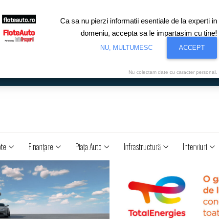
Ca sa nu pierzi informatii esentiale de la experti in
domeniu, accepta sa le impartasim cu tine!
NU, MULTUMESC
ACCEPT
Nu colectam date cu caracter personal.
ote
Finanţare
Piaţa Auto
Infrastructură
Interviuri