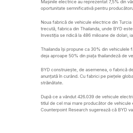
Mașinile electrice au reprezentat 7,5% din vân
oportunitate semnificativă pentru producătoru
Noua fabrică de vehicule electrice din Turcia
trecută, fabrica din Thailanda, unde BYD este
Investiția se ridică la 486 milioane de dolari, 
Thailanda își propune ca 30% din vehiculele fa
deja aproape 50% din piața thailandeză de veh
BYD construiește, de asemenea, o fabrică de veh
anunțată în curând. Cu fabrici pe piețele glo
străinătate.
După ce a vândut 426.039 de vehicule electri
titlul de cel mai mare producător de vehicule 
Counterpoint Research sugerează că BYD va prel