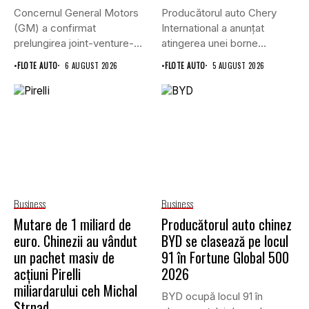
Concernul General Motors
Producătorul auto Chery
(GM) a confirmat
International a anunțat
prelungirea joint-venture-
atingerea unei borne
ului său cu grupul chinez...
istorice în industria...
•
FLOTE AUTO
6 AUGUST 2026
•
FLOTE AUTO
5 AUGUST 2026
Business
Business
Mutare de 1 miliard de
Producătorul auto chinez
euro. Chinezii au vândut
BYD se clasează pe locul
un pachet masiv de
91 în Fortune Global 500
acțiuni Pirelli
2026
miliardarului ceh Michal
BYD ocupă locul 91 în
Strnad