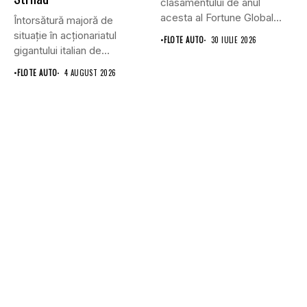
clasamentului de anul
acesta al Fortune Global...
Întorsătură majoră de
situație în acționariatul
•
FLOTE AUTO
30 IULIE 2026
gigantului italian de
anvelope Pirelli.
•
FLOTE AUTO
4 AUGUST 2026
Conglomeratul...