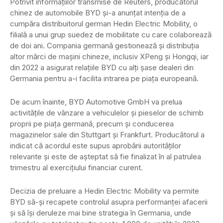
Potrivit informațiilor transmise de Reuters, producătorul
chinez de automobile BYD și-a anunțat intenția de a
cumpăra distribuitorul german Hedin Electric Mobility, o
filială a unui grup suedez de mobilitate cu care colaborează
de doi ani. Compania germană gestionează și distribuția
altor mărci de mașini chineze, inclusiv XPeng și Hongqi, iar
din 2022 a asigurat relațiile BYD cu alți șase dealeri din
Germania pentru a-i facilita intrarea pe piața europeană.
De acum înainte, BYD Automotive GmbH va prelua
activitățile de vânzare a vehiculelor și pieselor de schimb
proprii pe piața germană, precum și conducerea
magazinelor sale din Stuttgart și Frankfurt. Producătorul a
indicat că acordul este supus aprobării autorităților
relevante și este de așteptat să fie finalizat în al patrulea
trimestru al exercițiului financiar curent.
Decizia de preluare a Hedin Electric Mobility va permite
BYD să-și recapete controlul asupra performanței afacerii
și să își deruleze mai bine strategia în Germania, unde