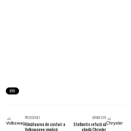
BYD
PRECEDENT
URMĂTOR
Vânătoarea de costuri a
Stellantis refuză să
Volkswagen implică
vândă Chrysler