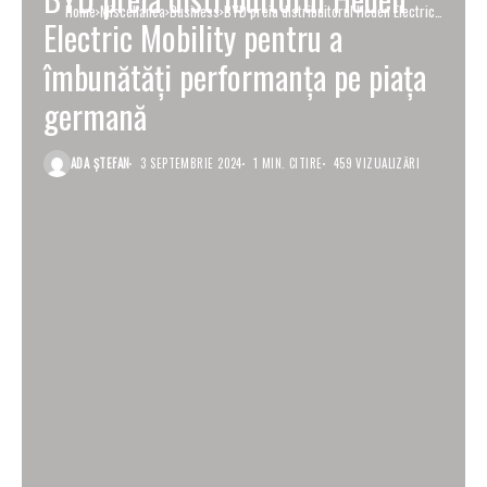
Home
Miscellanea
Business
BYD preia distribuitorul Heden Electric
Electric Mobility pentru a
Mobility pentru a îmbunătăți performanța pe
piața germană
îmbunătăți performanța pe piața
germană
ADA ȘTEFAN
3 SEPTEMBRIE 2024
1 MIN. CITIRE
459 VIZUALIZĂRI