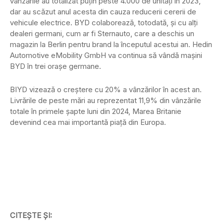
vânzările au totalizat puțin peste 4.000 de unități în 2023,
dar au scăzut anul acesta din cauza reducerii cererii de
vehicule electrice. BYD colaborează, totodată, și cu alți
dealeri germani, cum ar fi Sternauto, care a deschis un
magazin la Berlin pentru brand la începutul acestui an. Hedin
Automotive eMobility GmbH va continua să vândă mașini
BYD în trei orașe germane.
BIYD vizează o creștere cu 20% a vânzărilor în acest an.
Livrările de peste mări au reprezentat 11,9% din vânzările
totale în primele șapte luni din 2024, Marea Britanie
devenind cea mai importantă piață din Europa.
CITEȘTE ȘI: