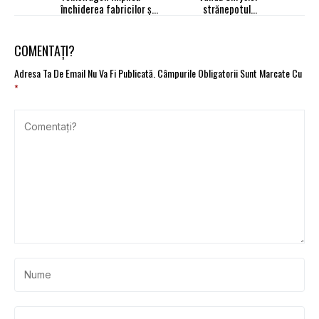
închiderea fabricilor și
strănepotului
disponibilizări
fondatorului mărcii
COMENTAȚI?
Adresa Ta De Email Nu Va Fi Publicată.
Câmpurile Obligatorii Sunt Marcate Cu
*