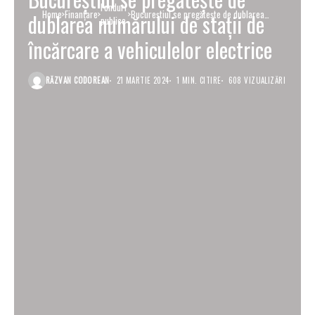
Fonduri
Home
Finanţare
Bucureștiul se pregătește de dublarea
dublarea numărului de stații de
publice
numărului de stații de încărcare a vehiculelor
electrice
încărcare a vehiculelor electrice
RĂZVAN CODOREAN
21 MARTIE 2024
1 MIN. CITIRE
608 VIZUALIZĂRI