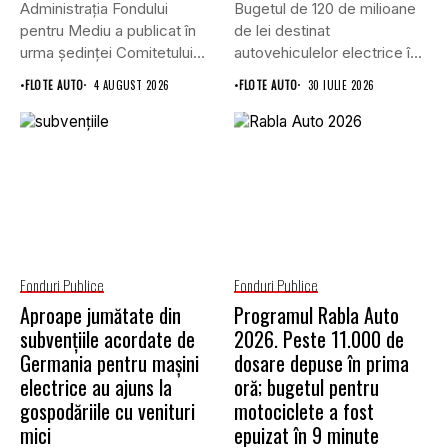
Administrația Fondului
Bugetul de 120 de milioane
pentru Mediu a publicat în
de lei destinat
urma ședinței Comitetului
autovehiculelor electrice în
de Avizare,...
programul...
•
FLOTE AUTO
4 AUGUST 2026
•
FLOTE AUTO
30 IULIE 2026
Fonduri Publice
Fonduri Publice
Aproape jumătate din
Programul Rabla Auto
subvențiile acordate de
2026. Peste 11.000 de
Germania pentru mașini
dosare depuse în prima
electrice au ajuns la
oră; bugetul pentru
gospodăriile cu venituri
motociclete a fost
mici
epuizat în 9 minute