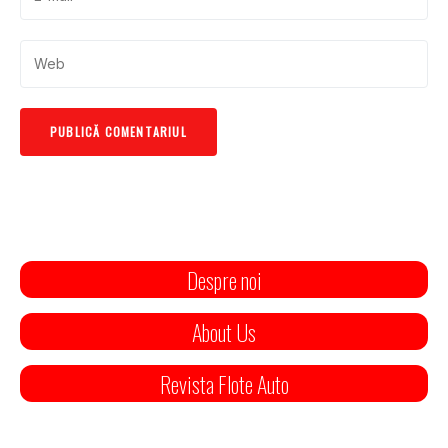
Despre noi
About Us
Revista Flote Auto