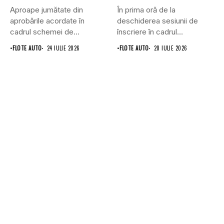
Aproape jumătate din
În prima oră de la
aprobările acordate în
deschiderea sesiunii de
cadrul schemei de
înscriere în cadrul
subvenționare a
Programului...
•
FLOTE AUTO
24 IULIE 2026
•
FLOTE AUTO
20 IULIE 2026
vehiculelor...