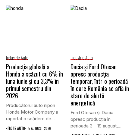
Industrie Auto
Industrie Auto
Producția globală a
Dacia și Ford Otosan
Honda a scăzut cu 6% în
opresc producția
luna iunie și cu 3,3% în
temporar, într-o perioadă
primul semestru din
în care România se află în
2026
stare de alertă
energetică
Producătorul auto nipon
Honda Motor Company a
Ford Otosan și Dacia
raportat o scădere de
opresc producția în
6,1%...
perioada 3 – 19 august,...
•
FLOTE AUTO
5 AUGUST 2026