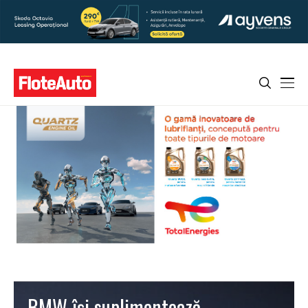
BMW își suplimentează