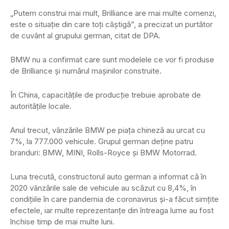
„Putem construi mai mult, Brilliance are mai multe comenzi,
este o situaţie din care toţi câştigă”, a precizat un purtător
de cuvânt al grupului german, citat de DPA.
BMW nu a confirmat care sunt modelele ce vor fi produse
de Brilliance și numărul maşinilor construite.
În China, capacităţile de producţie trebuie aprobate de
autorităţile locale.
Anul trecut, vânzările BMW pe piaţa chineză au urcat cu
7%, la 777.000 vehicule. Grupul german deţine patru
branduri: BMW, MINI, Rolls-Royce şi BMW Motorrad.
Luna trecută, constructorul auto german a informat că în
2020 vânzările sale de vehicule au scăzut cu 8,4%, în
condiţiile în care pandemia de coronavirus şi-a făcut simţite
efectele, iar multe reprezentanţe din întreaga lume au fost
închise timp de mai multe luni.