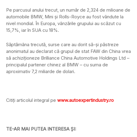
Pe parcusul anului trecut, un număr de 2,324 de milioane de
automobile BMW, Mini şi Rolls-Royce au fost vândute la
nivel mondial. În Europa, vânzările grupului au scăzut cu
15,7%, iar în SUA cu 18%.
Săptămâna trecută, surse care au dorit să-şi păstreze
anonimatul au declarat că grupul de stat FAW din China vrea
să achiziţioneze Brilliance China Automotive Holdings Ltd –
principalul partener chinez al BMW – cu suma de
aproximativ 7,2 miliarde de dolari.
Citiți articolul integral pe
www.autoexpertindustry.ro
TE-AR MAI PUTEA INTERESA ȘI: