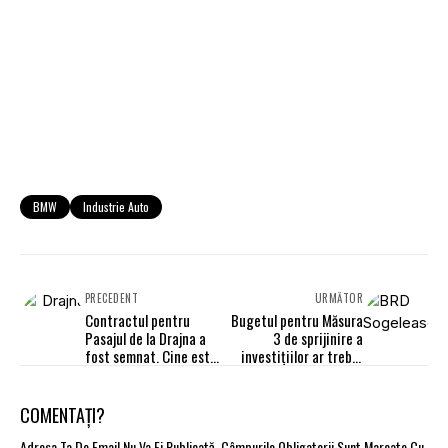
BMW
Industrie Auto
PRECEDENT
URMĂTOR
Contractul pentru
Bugetul pentru Măsura
Pasajul de la Drajna a
3 de sprijinire a
fost semnat. Cine este
investiţiilor ar trebui
constructorul
suplimentat cu cel
puţin 500 mil. euro
COMENTAȚI?
Adresa Ta De Email Nu Va Fi Publicată.
Câmpurile Obligatorii Sunt Marcate Cu