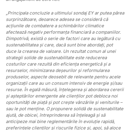
„Principala concluzie a ultimului sondaj EY ar putea părea
surprinzătoare, deoarece adesea se consideră că
acțiunile de combatere a schimbărilor climatice
afectează negativ performanța financiară a companiilor.
Dimpotrivă, există o serie de factori care au legătură cu
sustenabilitatea și care, dacă sunt bine abordați, pot
duce la crearea de valoare. Un rezultat comun al unei
strategii solide de sustenabilitate este reducerea
costurilor care rezultă din eficiența energetică și a
resurselor, minimizarea deșeurilor și reformularea
produselor, aspecte deosebit de relevante pentru acele
organizații care au un consum intensiv de energie și/sau
resurse. În egală măsură, înțelegerea și abordarea cererii
și așteptărilor emergente ale clienților pot debloca noi
oportunități de piață și pot crește vânzările și veniturile –
sau le pot menţine. O propunere solidă de sustenabilitate
ajută, de obicei, întreprinderea să înțeleagă și să
anticipeze mai bine reglementările în evoluție rapidă,
preferințele clienților și riscurile fizice și, apoi, să aloce