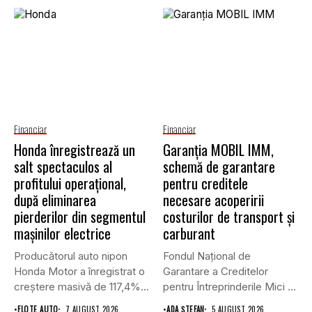
Financiar
Financiar
Honda înregistrează un
Garanţia MOBIL IMM,
salt spectaculos al
schemă de garantare
profitului operațional,
pentru creditele
după eliminarea
necesare acoperirii
pierderilor din segmentul
costurilor de transport şi
mașinilor electrice
carburant
Producătorul auto nipon
Fondul Național de
Honda Motor a înregistrat o
Garantare a Creditelor
creștere masivă de 117,4%...
pentru Întreprinderile Mici și
Mijlocii (FNGCIMM)...
•
FLOTE AUTO
7 AUGUST 2026
•
ADA ȘTEFAN
5 AUGUST 2026