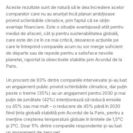
Aceste rezultate sunt de natură să le dea încredere acelor
companiilor care nu au anunțat încă planuri ambițioase
privind schimbările climatice, prin faptul că se obțin
avantaje financiare. Este o situație avantajoasă atât pentru
mediul de afaceri, cât și pentru sustenabilitatea globală,
care este din ce în ce mai critică, deoarece acțiunile pe
care le întreprind companiile acum nu vor merge suficient
de departe sau de repede pentru a satisface nevoile
planetei, raportat la obiectivele stabilite prin Acordul de la
Paris.
Un procent de 93% dintre companiile intervievate și-au luat
un angajament public privind schimbările climatice, dar puțin
peste o treime (35%) au un angajament pentru 2030 și mai
puțin de jumătate (42%) intenționează să reducă emisiile
cu 45% sau mai mult – o reducere de 45% până în 2030
fiind ținta globală stabilită prin Acordul de la Paris, pentru a
menține creșterea temperaturii globale în limitele de 1,5°C
și 2°C. Doar 11% dintre companiile respondente și-au luat
un angajament de zero net.