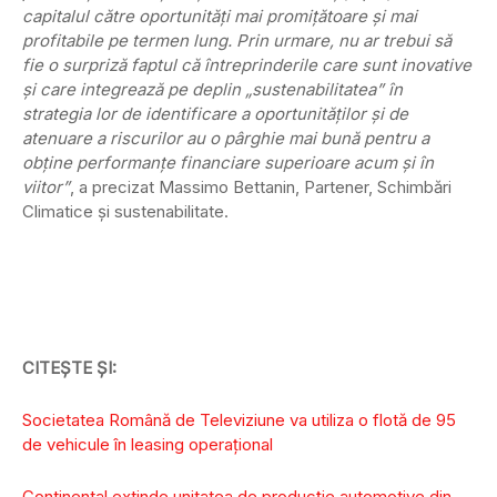
capitalul către oportunități mai promițătoare și mai
profitabile pe termen lung. Prin urmare, nu ar trebui să
fie o surpriză faptul că întreprinderile care sunt inovative
și care integrează pe deplin „sustenabilitatea” în
strategia lor de identificare a oportunităților și de
atenuare a riscurilor au o pârghie mai bună pentru a
obține performanțe financiare superioare acum și în
viitor”
, a precizat Massimo Bettanin, Partener, Schimbări
Climatice şi sustenabilitate.
CITEȘTE ȘI:
Societatea Română de Televiziune va utiliza o flotă de 95
de vehicule în leasing operațional
Continental extinde unitatea de producție automotive din