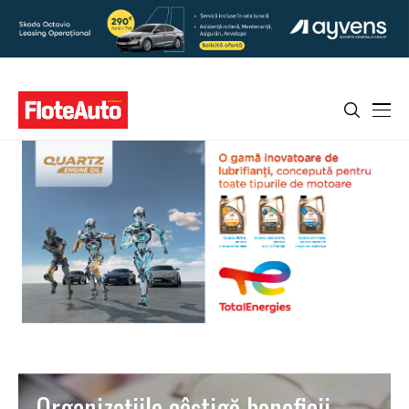
Organizaţiile câștigă beneficii