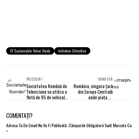
EY Sustainable Value Study
Initiative Climatice
PRECEDENT
URMĂTOR
Societatea Română de
România, singura ţară
Televiziune va utiliza o
din Europa Centrală
flotă de 95 de vehicule
unde piaţa de
în leasing operațional
autoturisme şi utilitare
uşoare noi creşte în
2022
COMENTAȚI?
Adresa Ta De Email Nu Va Fi Publicată.
Câmpurile Obligatorii Sunt Marcate Cu
*