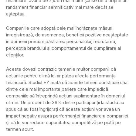
financiare, având de 2,4 ori mai multe șanse de a obține un
randament financiar semnificativ mai mare decât se
așteptau.
Companiile care adoptă cele mai îndrăznețe măsuri
înregistrează, de asemenea, beneficii pozitive neașteptate
în domenii precum păstrarea personalului, recrutarea,
percepția brandului și comportamentul de cumpărare al
clienților.
Aceste dovezi contrazic temerile multor companii că
acțiunile pentru climă le-ar putea afecta performanța
financiară. Studiul EY arată că aceste temeri constituie una
dintre cele mai importante bariere care împiedică
companiile să întreprindă acțiuni suplimentare în domeniul
climei. Un procent de 36% dintre participanții la studiu au
spus că au fost îngrijorați că aceste acțiuni vor avea un
impact negativ asupra performanței financiare a companiei
și că le vor reduce capacitatea competitivă pe piață pe
termen scurt.