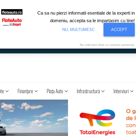
Ca sa nu pierzi informatii esentiale de la experti in
domeniu, accepta sa le impartasim cu tine!
NU, MULTUMESC
ACCEPT
Nu colectam date cu caracter personal.
ote
Finanţare
Piaţa Auto
Infrastructură
Interviuri