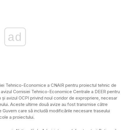
ad
isiei Tehnico-Economice a CNAIR pentru proiectul tehnic de
ate, avizul Comisiei Tehnico-Economice Centrale a DEER pentru
 și avizul OCPI privind noul coridor de expropriere, necesar
eului. Aceste ultime două avize au fost transmise către
de Guvern care să includă modificările necesare traseului
cole a proiectului.