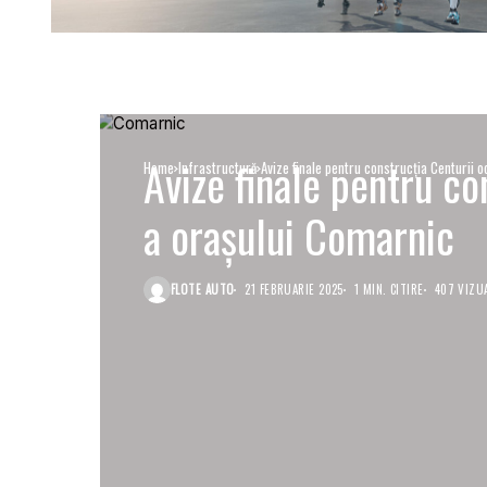
Avize finale pentru co
Home
Infrastructură
Avize finale pentru construcția Centurii 
a orașului Comarnic
FLOTE AUTO
21 FEBRUARIE 2025
1 MIN. CITIRE
407 VIZUA