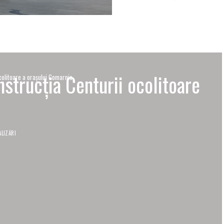
nstrucția Centurii ocolitoare
ocolitoare a orașului Comarnic
LIZĂRI