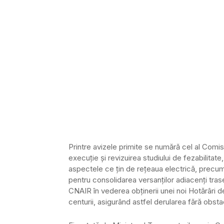
Printre avizele primite se numără cel al Com
execuție și revizuirea studiului de fezabilit
aspectele ce țin de rețeaua electrică, precum
pentru consolidarea versanților adiacenți tras
CNAIR în vederea obținerii unei noi Hotărâri 
centurii, asigurând astfel derularea fără obsta