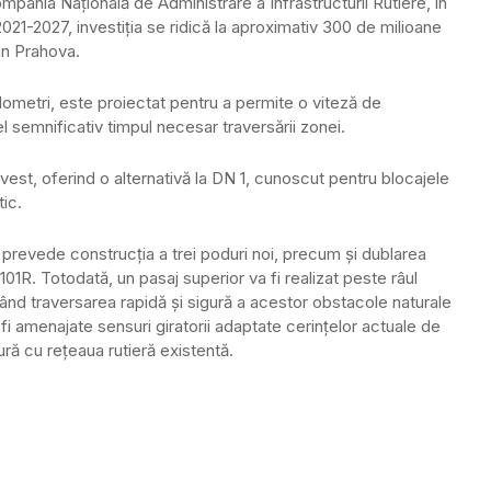
ompania Națională de Administrare a Infrastructurii Rutiere, în
21-2027, investiția se ridică la aproximativ 300 de milioane
an Prahova.
lometri, este proiectat pentru a permite o viteză de
 semnificativ timpul necesar traversării zonei.
est, oferind o alternativă la DN 1, cunoscut pentru blocajele
tic.
l prevede construcția a trei poduri noi, precum și dublarea
01R. Totodată, un pasaj superior va fi realizat peste râul
itând traversarea rapidă și sigură a acestor obstacole naturale
r fi amenajate sensuri giratorii adaptate cerințelor actuale de
ură cu rețeaua rutieră existentă.