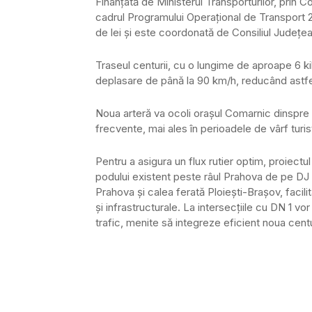
Finanțată de Ministerul Transporturilor, prin C
cadrul Programului Operațional de Transport 20
de lei și este coordonată de Consiliul Județe
Traseul centurii, cu o lungime de aproape 6 ki
deplasare de până la 90 km/h, reducând astfel
Noua arteră va ocoli orașul Comarnic dinspre v
frecvente, mai ales în perioadele de vârf turis
Pentru a asigura un flux rutier optim, proiectu
podului existent peste râul Prahova de pe DJ 1
Prahova și calea ferată Ploiești-Brașov, facil
și infrastructurale. La intersecțiile cu DN 1 vo
trafic, menite să integreze eficient noua cent