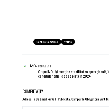
Centura Comarnic
Vitrina
PRECEDENT
Grupul MOL își menține stabilitatea operațională, î
condițiilor dificile de pe piață în 2024
COMENTAȚI?
Adresa Ta De Email Nu Va Fi Publicată.
Câmpurile Obligatorii Sunt 