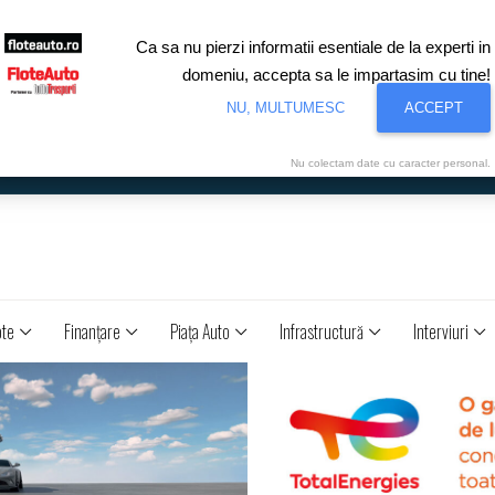
Ca sa nu pierzi informatii esentiale de la experti in
domeniu, accepta sa le impartasim cu tine!
NU, MULTUMESC
ACCEPT
Nu colectam date cu caracter personal.
ote
Finanţare
Piaţa Auto
Infrastructură
Interviuri