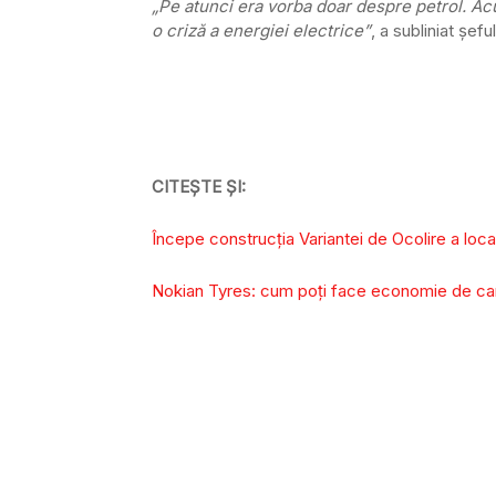
„Pe atunci era vorba doar despre petrol. Acu
o criză a energiei electrice”
, a subliniat șef
CITEȘTE ȘI:
Începe construcția Variantei de Ocolire a locali
Nokian Tyres: cum poți face economie de car