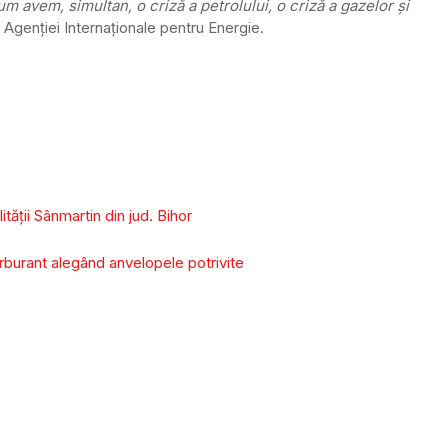
m avem, simultan, o criză a petrolului, o criză a gazelor și
ul Agenției Internaționale pentru Energie.
tății Sânmartin din jud. Bihor
burant alegând anvelopele potrivite