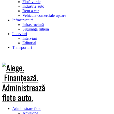
Flotă verde
Industrie auto
Rent a car
Vehicule comerciale uşoare
Infrastructură
Infrastructură
Siguranţă rutieră
Interviuri
Interviuri
Editorial
Transporturi
Administrare flote
Anvelope