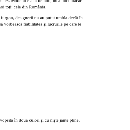
um T6. Modelul e atât de nou, încât nici măcar
noi toţi: cele din România.
n furgon, designerii nu au putut umbla decât în
ă vorbească fiabilitatea şi lucrurile pe care le
opsită în două culori şi cu nişte jante pline,