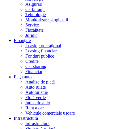
Asigurări
Carburanţi
Tehnologie
Monitorizare și aplicații
Service
Fiscalitate
Juridic
Finanţare
Leasing operaţional
Leasing financiar
Fonduri publice
Credite
Car sharing
Financiar
Piaţa auto
Analize de piață
Auto rulate
Autoturisme
Flotă verde
Industrie auto
Rent a car
Vehicule comerciale uşoare
Infrastructură
Infrastructură
Siguranţă rutieră