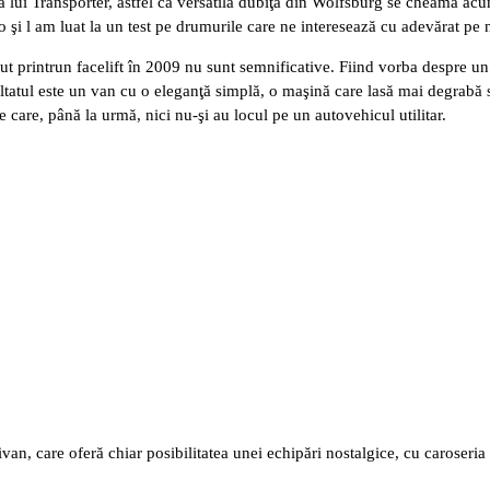
a lui Transporter, astfel că versatila dubiţă din Wolfsburg se cheamă ac
 şi l am luat la un test pe drumurile care ne interesează cu adevărat pe 
cut printrun facelift în 2009 nu sunt semnificative. Fiind vorba despre u
ezultatul este un van cu o eleganţă simplă, o maşină care lasă mai degrabă s
e care, până la urmă, nici nu-şi au locul pe un autovehicul utilitar.
n, care oferă chiar posibilitatea unei echipări nostalgice, cu caroseria v