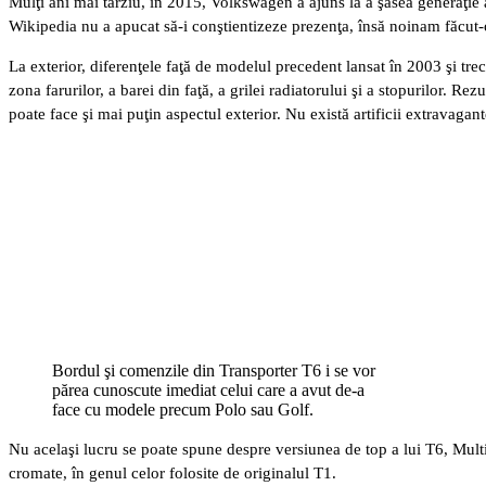
Mulţi ani mai târziu, în 2015, Volkswagen a ajuns la a şasea generaţie 
Wikipedia nu a apucat să-i conştientizeze prezenţa, însă noinam făcut-o
La exterior, diferenţele faţă de modelul precedent lansat în 2003 şi tre
zona farurilor, a barei din faţă, a grilei radiatorului şi a stopurilor. R
poate face şi mai puţin aspectul exterior. Nu există artificii extravagant
Bordul şi comenzile din Transporter T6 i se vor
părea cunoscute imediat celui care a avut de-a
face cu modele precum Polo sau Golf.
Nu acelaşi lucru se poate spune despre versiunea de top a lui T6, Multiva
cromate, în genul celor folosite de originalul T1.