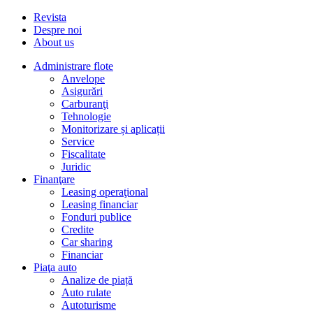
Revista
Despre noi
About us
Administrare flote
Anvelope
Asigurări
Carburanţi
Tehnologie
Monitorizare și aplicații
Service
Fiscalitate
Juridic
Finanţare
Leasing operaţional
Leasing financiar
Fonduri publice
Credite
Car sharing
Financiar
Piaţa auto
Analize de piață
Auto rulate
Autoturisme