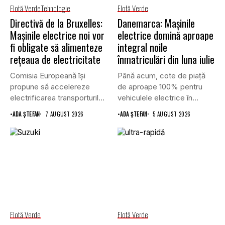
Flotă Verde
Tehnologie
Flotă Verde
Directivă de la Bruxelles:
Danemarca: Mașinile
Mașinile electrice noi vor
electrice domină aproape
fi obligate să alimenteze
integral noile
rețeaua de electricitate
înmatriculări din luna iulie
Comisia Europeană își
Până acum, cote de piață
propune să accelereze
de aproape 100% pentru
electrificarea transporturilor,
vehiculele electrice în...
a clădirilor și a...
•
ADA ȘTEFAN
7 AUGUST 2026
•
ADA ȘTEFAN
5 AUGUST 2026
Flotă Verde
Flotă Verde