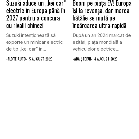
Suzuki aduce un „kei car”
Boom pe piața EV! Europa
electric în Europa până în
își ia revanșa, dar marea
2027 pentru a concura
bătălie se mută pe
cu rivalii chinezi
încărcarea ultra-rapidă
Suzuki intenționează să
După un an 2024 marcat de
exporte un minicar electric
ezitări, piața mondială a
de tip „kei car” în...
vehiculelor electrice...
•
FLOTE AUTO
5 AUGUST 2026
•
ADA ȘTEFAN
4 AUGUST 2026