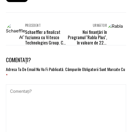
PRECEDENT
URMĂTOR
Schaeffler a finalizat
Noi finanţări în
fuziunea cu Vitesco
Programul ''Rabla Plus'',
Technologies Group. Ce
în valoare de 22,4
se întâmplă în România
milioane de lei
COMENTAȚI?
Adresa Ta De Email Nu Va Fi Publicată.
Câmpurile Obligatorii Sunt Marcate Cu
*