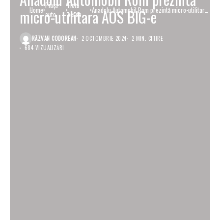
Piaţa
Flotă
Home
Anadolu Automobil Rom prezintă micro-utilitara
micro-utilitara AOS BIG-e
auto
verde
AOS BIG-e
RĂZVAN CODOREAN
2 OCTOMBRIE 2024
2 MIN. CITIRE
684 VIZUALIZĂRI