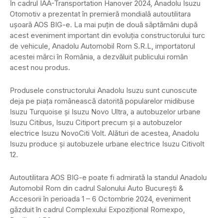
În cadrul IAA-Transportation Hanover 2024, Anadolu Isuzu
Otomotiv a prezentat în premieră mondială autoutilitara
ușoară AOS BIG-e. La mai puțin de două săptămâni după
acest eveniment important din evoluția constructorului turc
de vehicule, Anadolu Automobil Rom S.R.L, importatorul
acestei mărci în România, a dezvăluit publicului român
acest nou produs.
Produsele constructorului Anadolu Isuzu sunt cunoscute
deja pe piața românească datorită popularelor midibuse
Isuzu Turquoise și Isuzu Novo Ultra, a autobuzelor urbane
Isuzu Citibus, Isuzu Citiport precum și a autobuzelor
electrice Isuzu NovoCiti Volt. Alături de acestea, Anadolu
Isuzu produce și autobuzele urbane electrice Isuzu Citivolt
12.
Autoutilitara AOS BIG-e poate fi admirată la standul Anadolu
Automobil Rom din cadrul Salonului Auto București &
Accesorii în perioada 1 – 6 Octombrie 2024, eveniment
găzduit în cadrul Complexului Expozițional Romexpo,