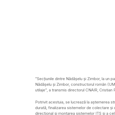
”Secţiunile dintre Nădăşelu şi Zimbor, la un pa
Nădăşelu şi Zimbor, constructorul român (UMB
utilaje”, a transmis directorul CNAIR, Cristian P
Potrivit acestuia, se lucrează la aşternerea st
durată, finalizarea sistemelor de colectare şi
direcţional și montarea sistemelor ITS şi a celo