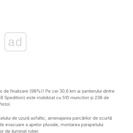
ad
s de finalizare (98%)! Pe cei 30,6 km ai şantierului dintre
 Spedition) este mobilizat cu 510 muncitori şi 238 de
istol.
ratului de uzură asfaltic, amenajarea parcărilor de scurtă
 de evacuare a apelor pluviale, montarea parapetului
r de iluminat rutier.