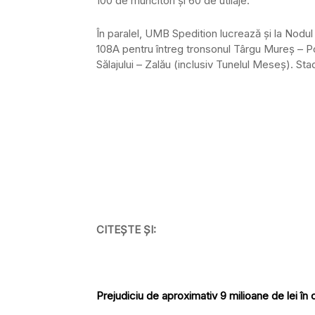
100 de muncitori și 60 de utilaje.
În paralel, UMB Spedition lucrează și la Nodu
108A pentru întreg tronsonul Târgu Mureș – Poa
Sălajului – Zalău (inclusiv Tunelul Meseș). Stad
CITEȘTE ȘI:
Prejudiciu de aproximativ 9 milioane de lei 