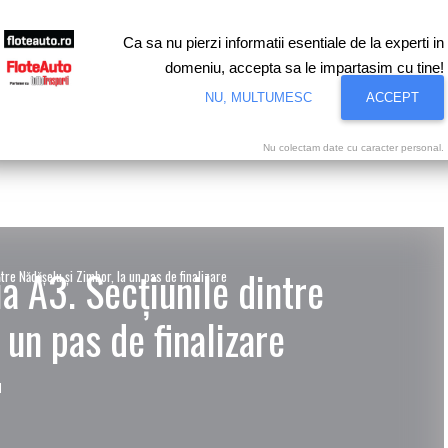
Ca sa nu pierzi informatii esentiale de la experti in
domeniu, accepta sa le impartasim cu tine!
NU, MULTUMESC
ACCEPT
 Flote
Finanţare
Piaţa Auto
Infrastructură
Interviuri
Nu colectam date cu caracter personal.
a A3. Secţiunile dintre
tre Nădăşelu şi Zimbor, la un pas de finalizare
 un pas de finalizare
I