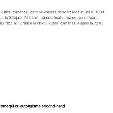
l Rutier Românași, care va asigura descărcarea în DN 1F și DJ
rta Sălajului (155 km), până la finalizarea secțiunii Poarta
iul fizic al lucrărilor la Nodul Rutier Românași a ajuns la 72%.
în comerțul cu autoturisme second-hand