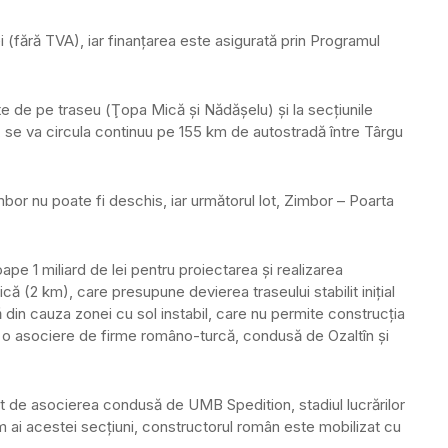
i (fără TVA), iar finanţarea este asigurată prin Programul
cte de pe traseu (Ţopa Mică şi Nădăşelu) şi la secţiunile
, se va circula continuu pe 155 km de autostradă între Târgu
bor nu poate fi deschis, iar următorul lot, Zimbor – Poarta
pe 1 miliard de lei pentru proiectarea și realizarea
ă (2 km), care presupune devierea traseului stabilit inițial
 din cauza zonei cu sol instabil, care nu permite construcția
de o asociere de firme româno-turcă, condusă de Ozaltîn și
tot de asocierea condusă de UMB Spedition, stadiul lucrărilor
 km ai acestei secțiuni, constructorul român este mobilizat cu