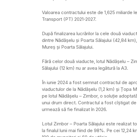
Valoarea contractului este de 1,625 miliarde le
Transport (PT) 2021-2027.
După finalizarea lucrărilor la cele două viadu
dintre Nădăşelu şi Poarta Sălajului (42,84 km)
Mureş și Poarta Sălajului.
Fără celor două viaducte, lotul Nădășelu – Zim
Sălajului (12 km) nu ar avea legătură la A3.
În iunie 2024 a fost semnat contractul de aproa
viaductulor de la Nădășelu (1,2 km) și Țopa Mic
pe lotul Nădășelu – Zimbor, o soluție adoptată
unui drum direct. Contractul a fost cîștigat 
urmează să fie finalizat în 2026.
Lotul Zimbor – Poarta Sălajului este realizat 
la finalul lunii mai fiind de 98%. Pe cei 12,24