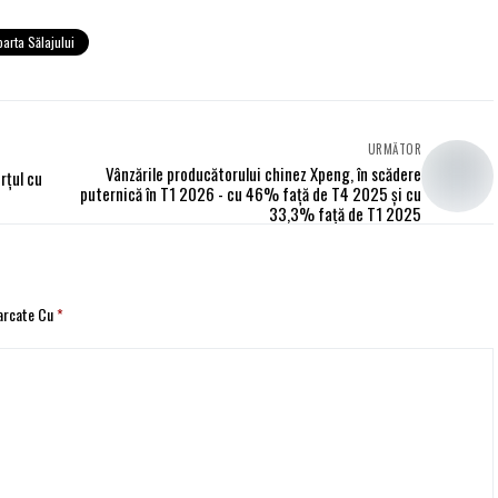
arta Sălajului
URMĂTOR
Vânzările producătorului chinez Xpeng, în scădere
rțul cu
puternică în T1 2026 - cu 46% față de T4 2025 și cu
33,3% față de T1 2025
Marcate Cu
*