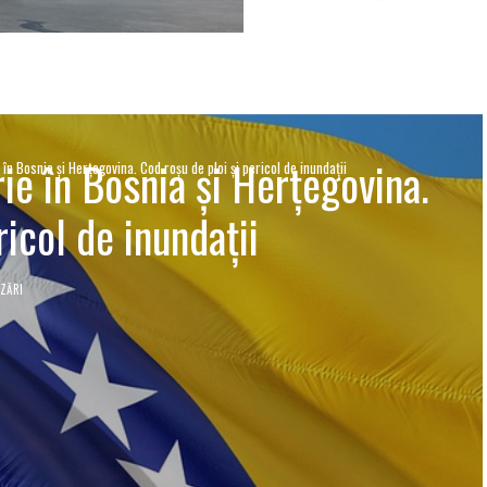
ie în Bosnia şi Herţegovina.
 în Bosnia şi Herţegovina. Cod roşu de ploi şi pericol de inundaţii
ricol de inundaţii
IZĂRI