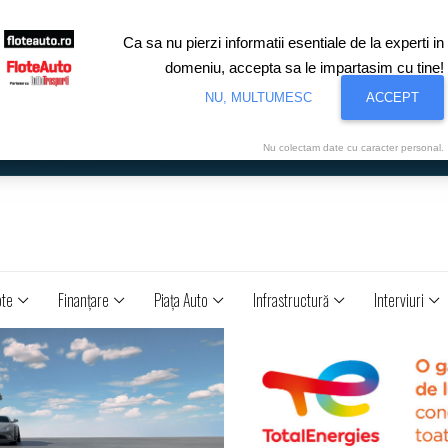
Ca sa nu pierzi informatii esentiale de la experti in
domeniu, accepta sa le impartasim cu tine!
NU, MULTUMESC
ACCEPT
Nu colectam date cu caracter personal.
ote
Finanţare
Piaţa Auto
Infrastructură
Interviuri