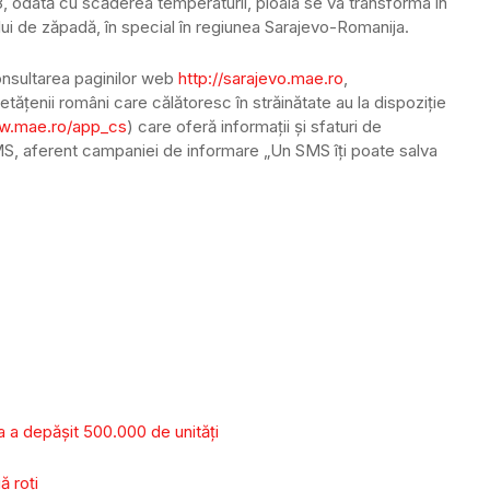
23, odată cu scăderea temperaturii, ploaia se va transforma în
lui de zăpadă, în special în regiunea Sarajevo-Romanija.
onsultarea paginilor web
http://sarajevo.mae.ro
,
etăţenii români care călătoresc în străinătate au la dispoziţie
ww.mae.ro/app_cs
) care oferă informaţii şi sfaturi de
 SMS, aferent campaniei de informare „Un SMS îţi poate salva
 a depășit 500.000 de unităţi
ă roți