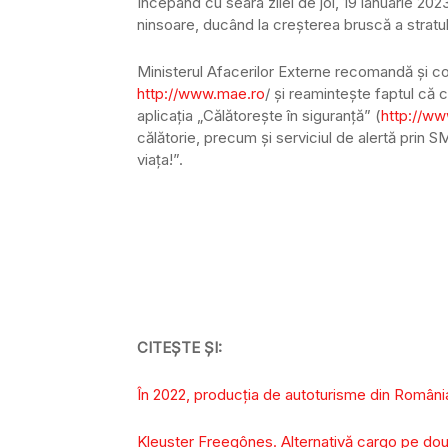
Începând cu seara zilei de joi, 19 ianuarie 20
ninsoare, ducând la creşterea bruscă a stratu
Ministerul Afacerilor Externe recomandă şi c
http://www.mae.ro
/ şi reaminteşte faptul că c
aplicaţia „Călătoreşte în siguranţă” (
http://w
călătorie, precum şi serviciul de alertă prin
viaţa!”.
CITEȘTE ȘI:
În 2022, producţia de autoturisme din România
Kleuster Freegônes. Alternativă cargo pe dou