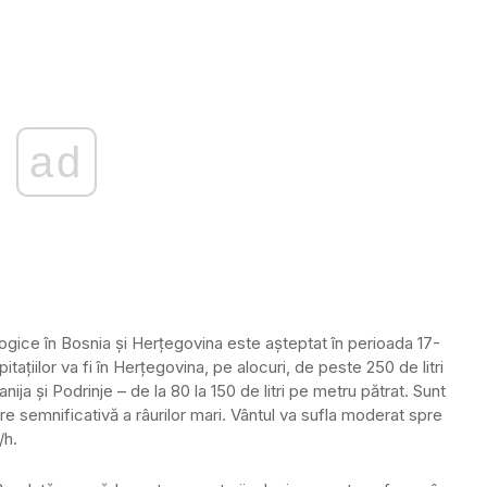
ad
ogice în Bosnia şi Herţegovina este aşteptat în perioada 17-
itaţiilor va fi în Herţegovina, pe alocuri, de peste 250 de litri
ija şi Podrinje – de la 80 la 150 de litri pe metru pătrat. Sunt
re semnificativă a râurilor mari. Vântul va sufla moderat spre
/h.