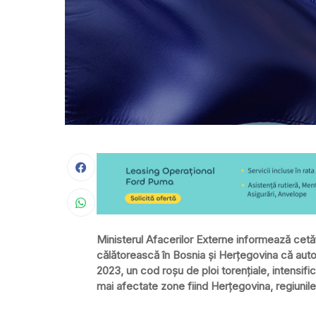
Ministerul Afacerilor Externe informează cetăţ
călătorească în Bosnia şi Herţegovina că autor
2023, un cod roşu de ploi torenţiale, intensifică
mai afectate zone fiind Herţegovina, regiunile