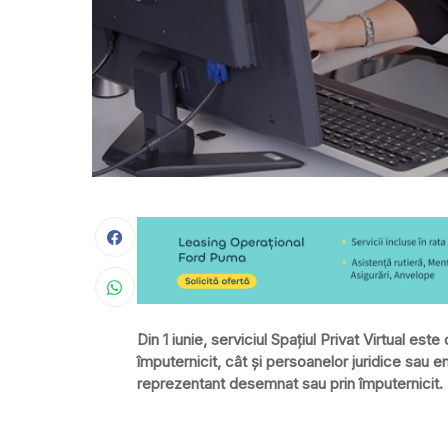
Din 1 iunie, serviciul Spaţiul Privat Virtual est
împuternicit, cât şi persoanelor juridice sau ent
reprezentant desemnat sau prin împuternicit.