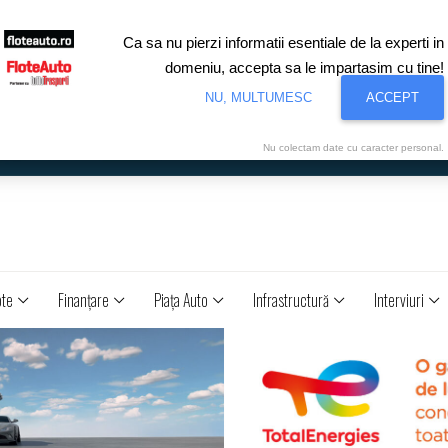
Ca sa nu pierzi informatii esentiale de la experti in
domeniu, accepta sa le impartasim cu tine!
NU, MULTUMESC
ACCEPT
Nu colectam date cu caracter personal.
ote
Finanţare
Piaţa Auto
Infrastructură
Interviuri