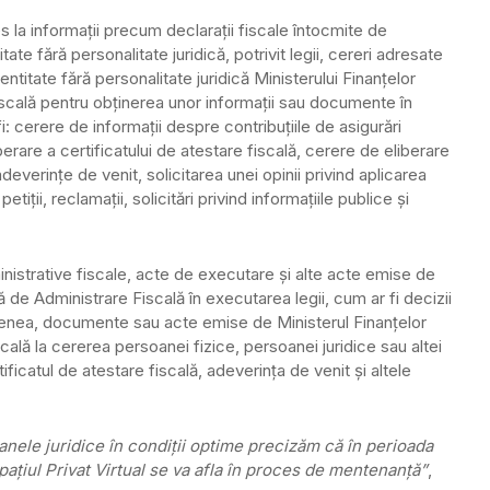
ces la informaţii precum declaraţii fiscale întocmite de
ate fără personalitate juridică, potrivit legii, cereri adresate
ntitate fără personalitate juridică Ministerului Finanţelor
scală pentru obţinerea unor informaţii sau documente în
i: cerere de informaţii despre contribuţiile de asigurări
erare a certificatului de atestare fiscală, cerere de eliberare
adeverinţe de venit, solicitarea unei opinii privind aplicarea
petiţii, reclamaţii, solicitări privind informaţiile publice şi
nistrative fiscale, acte de executare şi alte acte emise de
 de Administrare Fiscală în executarea legii, cum ar fi decizii
emenea, documente sau acte emise de Ministerul Finanţelor
ală la cererea persoanei fizice, persoanei juridice sau altei
tificatul de atestare fiscală, adeverinţa de venit şi altele
anele juridice în condiţii optime precizăm că în perioada
paţiul Privat Virtual se va afla în proces de mentenanţă”
,