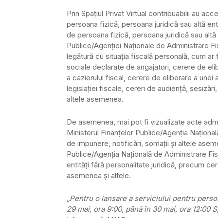
Prin Spaţiul Privat Virtual contribuabilii au ac
persoana fizică, persoana juridică sau altă entit
de persoana fizică, persoana juridică sau altă e
Publice/Agenţiei Naţionale de Administrare Fi
legătură cu situaţia fiscală personală, cum ar f
sociale declarate de angajatori, cerere de elib
a cazierului fiscal, cerere de eliberare a unei 
legislaţiei fiscale, cereri de audienţă, sesizări, 
altele asemenea.
De asemenea, mai pot fi vizualizate acte admi
Ministerul Finanţelor Publice/Agenţia Naţională
de impunere, notificări, somaţii şi altele as
Publice/Agenţia Naţională de Administrare Fisc
entităţi fără personalitate juridică, precum cer
asemenea şi altele.
„Pentru o lansare a serviciului pentru perso
29 mai, ora 9:00, până în 30 mai, ora 12:00 S