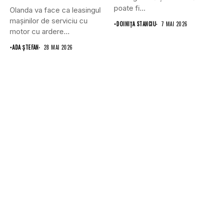
poate fi...
Olanda va face ca leasingul
mașinilor de serviciu cu
•
DOINIŢA STANCIU
7 MAI 2026
motor cu ardere...
•
ADA ȘTEFAN
28 MAI 2026