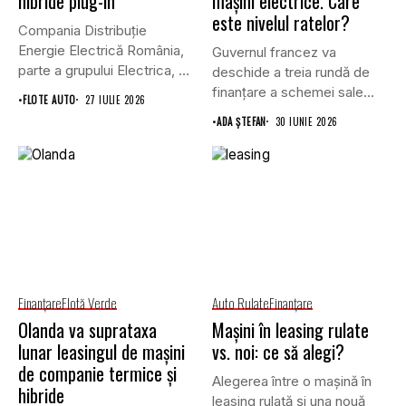
hibride plug-in
mașini electrice. Care
este nivelul ratelor?
Compania Distribuție
Energie Electrică România,
Guvernul francez va
parte a grupului Electrica, va
deschide a treia rundă de
achiziționa, prin...
finanțare a schemei sale...
•
FLOTE AUTO
27 IULIE 2026
•
ADA ȘTEFAN
30 IUNIE 2026
Finanţare
Flotă Verde
Auto Rulate
Finanţare
Olanda va suprataxa
Mașini în leasing rulate
lunar leasingul de mașini
vs. noi: ce să alegi?
de companie termice și
Alegerea între o mașină în
hibride
leasing rulată și una nouă