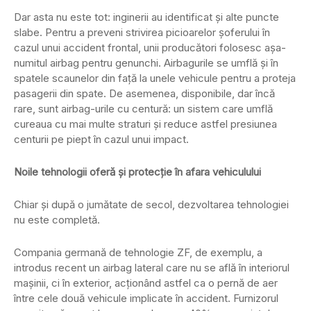
Dar asta nu este tot: inginerii au identificat și alte puncte
slabe. Pentru a preveni strivirea picioarelor șoferului în
cazul unui accident frontal, unii producători folosesc așa-
numitul airbag pentru genunchi. Airbagurile se umflă și în
spatele scaunelor din față la unele vehicule pentru a proteja
pasagerii din spate. De asemenea, disponibile, dar încă
rare, sunt airbag-urile cu centură: un sistem care umflă
cureaua cu mai multe straturi și reduce astfel presiunea
centurii pe piept în cazul unui impact.
Noile tehnologii oferă și protecție în afara vehiculului
Chiar și după o jumătate de secol, dezvoltarea tehnologiei
nu este completă.
Compania germană de tehnologie ZF, de exemplu, a
introdus recent un airbag lateral care nu se află în interiorul
mașinii, ci în exterior, acționând astfel ca o pernă de aer
între cele două vehicule implicate în accident. Furnizorul