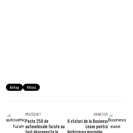
Airbag
Vitrina
PRECEDENT
URMĂTOR
Peste 250 de
6 sfaturi de la Business
autovehicule furate au
Lease pentru
fost descoperite la
închirierea mașinilor de