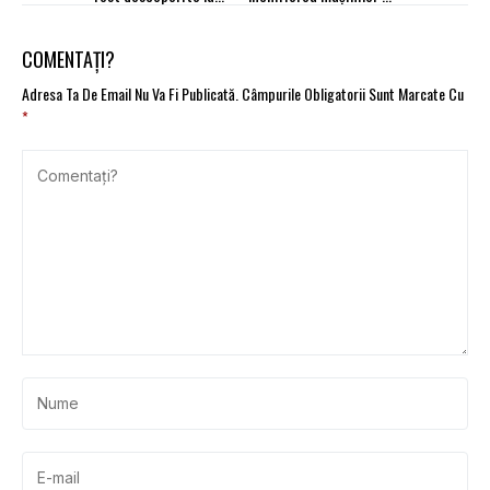
frontieră în primele 9
companie
luni
COMENTAȚI?
Adresa Ta De Email Nu Va Fi Publicată.
Câmpurile Obligatorii Sunt Marcate Cu
*