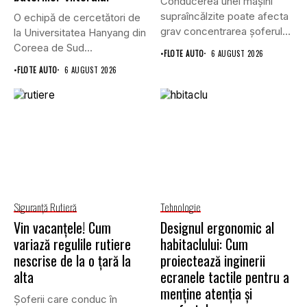
Conducerea unei mașini
supraîncălzite poate afecta
O echipă de cercetători de
grav concentrarea șoferului
la Universitatea Hanyang din
și poate crește...
Coreea de Sud...
•
FLOTE AUTO
6 AUGUST 2026
•
FLOTE AUTO
6 AUGUST 2026
Siguranţă Rutieră
Tehnologie
Vin vacanțele! Cum
Designul ergonomic al
variază regulile rutiere
habitaclului: Cum
nescrise de la o țară la
proiectează inginerii
alta
ecranele tactile pentru a
menține atenția și
Șoferii care conduc în