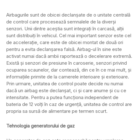
Airbagurile sunt de obicei declanșate de o unitate centrală
de control care procesează semnalele de la diverși
senzori. Unii dintre aceștia sunt integrați în carcasă, alții
sunt distribuiți în vehicul. Cel mai important senzor este cel
de accelerație, care este de obicei montat de două ori
pentru a evita declanșarea falsă. Airbag-ul în sine este
activat numai dacă ambii raportează o decelerare extremă.
Există și senzori de presiune în caroserie, senzori privind
ocuparea scaunelor, dar contează, din ce în ce mai mult, și
informațiile primite de la camerele interioare și exterioare.
Prin urmare, unitatea de control poate decide nu numai
dacă un airbag este declanșat, ci și care anume și cu ce
intensitate. Pentru a putea funcționa independent de
bateria de 12 volți în caz de urgență, unitatea de control are
propria sa sursă de alimentare pe termen scurt.
Tehnologia generatorului de gaz