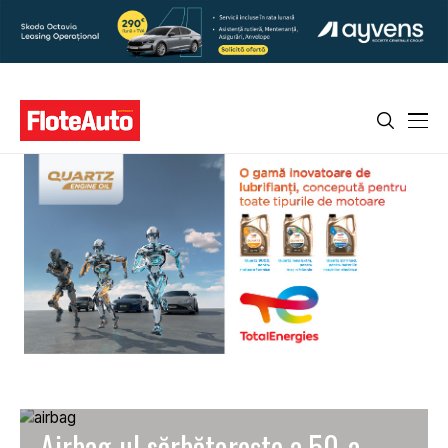
Airbag-ul sărbătorește a 50-a