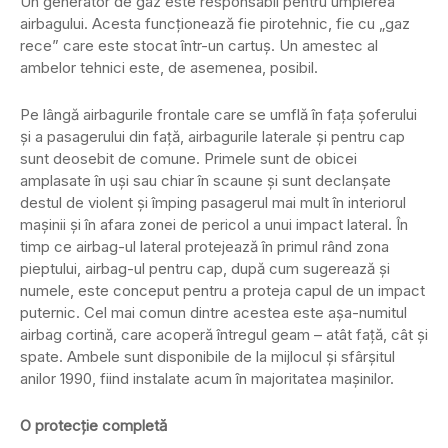
Un generator de gaz este responsabil pentru umplerea
airbagului. Acesta funcționează fie pirotehnic, fie cu „gaz
rece” care este stocat într-un cartuş. Un amestec al
ambelor tehnici este, de asemenea, posibil.
Pe lângă airbagurile frontale care se umflă în fața șoferului
și a pasagerului din față, airbagurile laterale și pentru cap
sunt deosebit de comune. Primele sunt de obicei
amplasate în uși sau chiar în scaune și sunt declanșate
destul de violent și împing pasagerul mai mult în interiorul
mașinii și în afara zonei de pericol a unui impact lateral. În
timp ce airbag-ul lateral protejează în primul rând zona
pieptului, airbag-ul pentru cap, după cum sugerează și
numele, este conceput pentru a proteja capul de un impact
puternic. Cel mai comun dintre acestea este așa-numitul
airbag cortină, care acoperă întregul geam – atât față, cât și
spate. Ambele sunt disponibile de la mijlocul și sfârșitul
anilor 1990, fiind instalate acum în majoritatea mașinilor.
O protecție completă