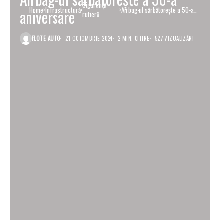
Siguranţă
Home
Infrastructură
Airbag-ul sărbătorește a 50-a
aniversare
rutieră
aniversare
FLOTE AUTO
21 OCTOMBRIE 2024
2 MIN. CITIRE
527 VIZUALIZĂRI