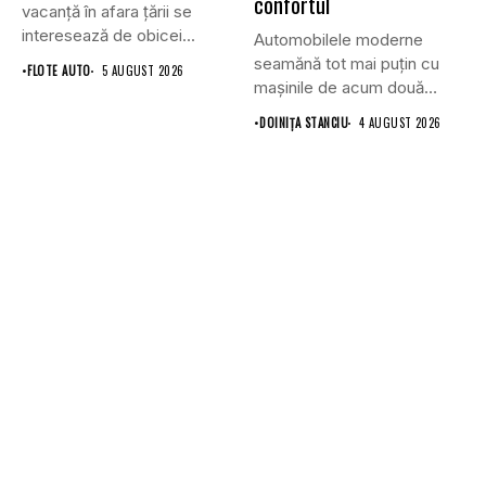
confortul
vacanță în afara țării se
interesează de obicei...
Automobilele moderne
seamănă tot mai puțin cu
•
FLOTE AUTO
5 AUGUST 2026
mașinile de acum două
decenii....
•
DOINIŢA STANCIU
4 AUGUST 2026