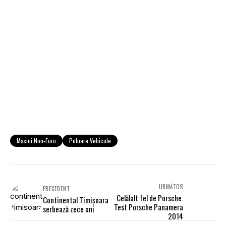
Masini Non-Euro
Poluare Vehicule
URMĂTOR
PRECEDENT
Celălalt fel de Porsche.
Continental Timișoara
Test Porsche Panamera
serbează zece ani
2014