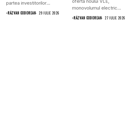
oferta noului VLE,
partea investitorilor
monovolumul electric
saudiți,...
•
RĂZVAN CODOREAN
29 IULIE 2026
premium care își propune
•
RĂZVAN CODOREAN
27 IULIE 2026
să...