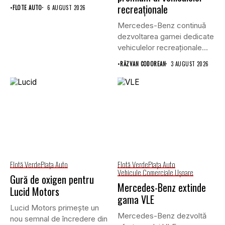
continuă...
recreaționale
•
FLOTE AUTO
6 AUGUST 2026
Mercedes-Benz continuă
dezvoltarea gamei dedicate
vehiculelor recreaționale
prin lansarea unei versiuni
•
RĂZVAN CODOREAN
3 AUGUST 2026
actualizate...
Flotă Verde
Piaţa Auto
Flotă Verde
Piaţa Auto
Vehicule Comerciale Uşoare
Gură de oxigen pentru
Mercedes-Benz extinde
Lucid Motors
gama VLE
Lucid Motors primește un
Mercedes-Benz dezvoltă
nou semnal de încredere din