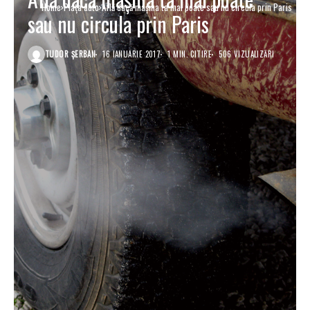
Home
Piaţa auto
Află dacă mașina ta mai poate sau nu circula prin Paris
sau nu circula prin Paris
TUDOR ȘERBAN
16 IANUARIE 2017
1 MIN. CITIRE
506 VIZUALIZĂRI