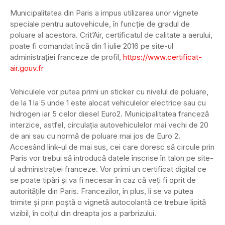
Municipalitatea din Paris a impus utilizarea unor vignete
speciale pentru autovehicule, în funcție de gradul de
poluare al acestora. Crit’Air, certificatul de calitate a aerului,
poate fi comandat încă din 1 iulie 2016 pe site-ul
administrației franceze de profil,
https://www.certificat-
air.gouv.fr
Vehiculele vor putea primi un sticker cu nivelul de poluare,
de la 1 la 5 unde 1 este alocat vehiculelor electrice sau cu
hidrogen iar 5 celor diesel Euro2. Municipalitatea franceză
interzice, astfel, circulația autovehiculelor mai vechi de 20
de ani sau cu normă de poluare mai jos de Euro 2.
Accesând link-ul de mai sus, cei care doresc să circule prin
Paris vor trebui să introducă datele înscrise în talon pe site-
ul administrației franceze. Vor primi un certificat digital ce
se poate tipări și va fi necesar în caz că veți fi oprit de
autoritățile din Paris. Francezilor, în plus, li se va putea
trimite și prin poștă o vignetă autocolantă ce trebuie lipită
vizibil, în colțul din dreapta jos a parbrizului.