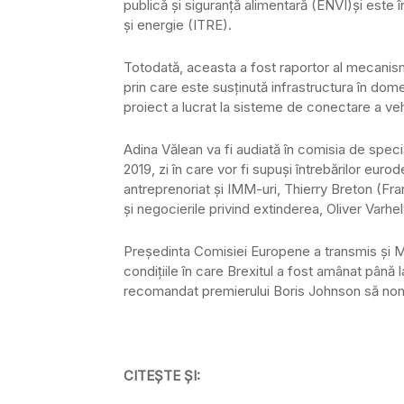
publică şi siguranţă alimentară (ENVI)şi este 
şi energie (ITRE).
Totodată, aceasta a fost raportor al mecanis
prin care este susţinută infrastructura în domeni
proiect a lucrat la sisteme de conectare a veh
Adina Vălean va fi audiată în comisia de speci
2019, zi în care vor fi supuşi întrebărilor euro
antreprenoriat şi IMM-uri, Thierry Breton (Fr
şi negocierile privind extinderea, Oliver Varhel
Preşedinta Comisiei Europene a transmis şi Mar
condiţiile în care Brexitul a fost amânat până l
recomandat premierului Boris Johnson să nom
CITEŞTE ŞI: