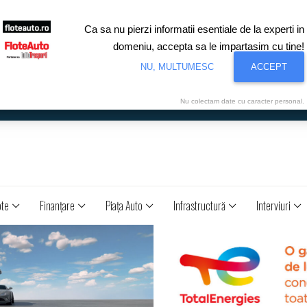
Ca sa nu pierzi informatii esentiale de la experti in
domeniu, accepta sa le impartasim cu tine!
NU, MULTUMESC
ACCEPT
Nu colectam date cu caracter personal.
ote
Finanţare
Piaţa Auto
Infrastructură
Interviuri