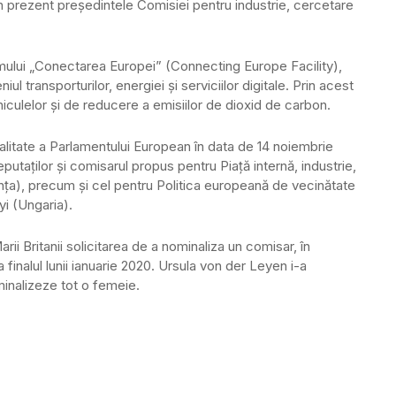
în prezent preşedintele Comisiei pentru industrie, cercetare
mului „Conectarea Europei” (Connecting Europe Facility),
ul transporturilor, energiei şi serviciilor digitale. Prin acest
iculelor şi de reducere a emisiilor de dioxid de carbon.
alitate a Parlamentului European în data de 14 noiembrie
deputaţilor şi comisarul propus pentru Piaţă internă, industrie,
anţa), precum şi cel pentru Politica europeană de vecinătate
yi (Ungaria).
ii Britanii solicitarea de a nominaliza un comisar, în
a finalul lunii ianuarie 2020. Ursula von der Leyen i-a
inalizeze tot o femeie.