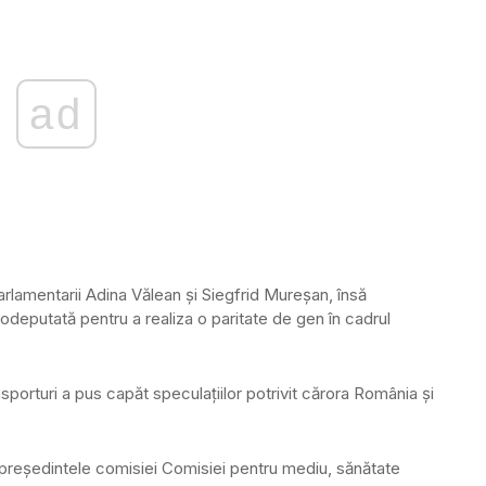
ad
rlamentarii Adina Vălean şi Siegfrid Mureşan, însă
deputată pentru a realiza o paritate de gen în cadrul
sporturi a pus capăt speculaţiilor potrivit cărora România şi
 preşedintele comisiei Comisiei pentru mediu, sănătate