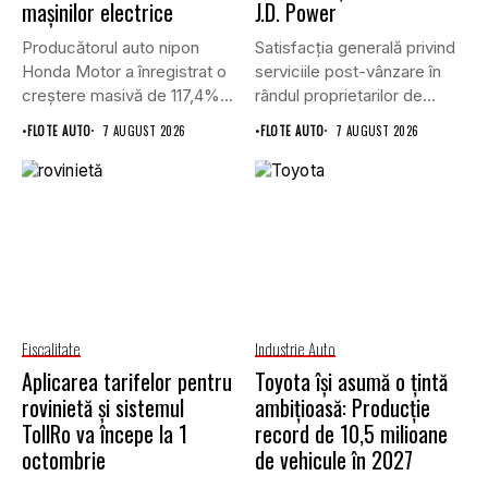
mașinilor electrice
J.D. Power
Producătorul auto nipon
Satisfacția generală privind
Honda Motor a înregistrat o
serviciile post-vânzare în
creștere masivă de 117,4%...
rândul proprietarilor de
vehicule cu energie...
•
FLOTE AUTO
7 AUGUST 2026
•
FLOTE AUTO
7 AUGUST 2026
Fiscalitate
Industrie Auto
Aplicarea tarifelor pentru
Toyota își asumă o țintă
rovinietă și sistemul
ambițioasă: Producție
TollRo va începe la 1
record de 10,5 milioane
octombrie
de vehicule în 2027