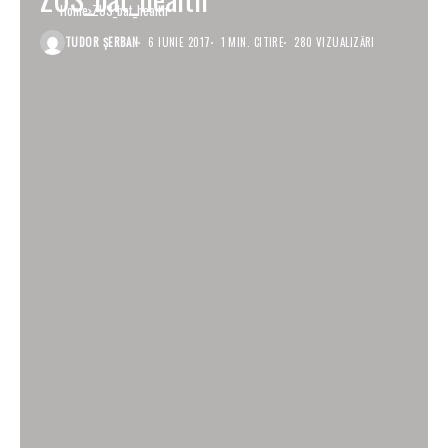
Home
ZUS_bat_health
TUDOR ȘERBAN
6 IUNIE 2017
1 MIN. CITIRE
280 VIZUALIZĂRI