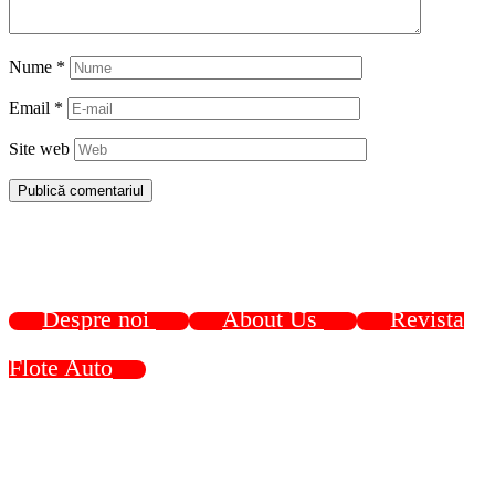
Nume
*
Email
*
Site web
Despre noi
About Us
Revista
Flote Auto