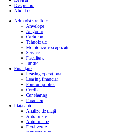
Revista
Despre noi
About us
Administrare flote
Anvelope
Asigurări
Carburanţi
Tehnologie
Monitorizare și aplicații
Service
Fiscalitate
Juridic
Finanţare
Leasing operaţional
Leasing financiar
Fonduri publice
Credite
Car sharing
Financiar
Piaţa auto
Analize de piață
Auto rulate
Autoturisme
Flotă verde