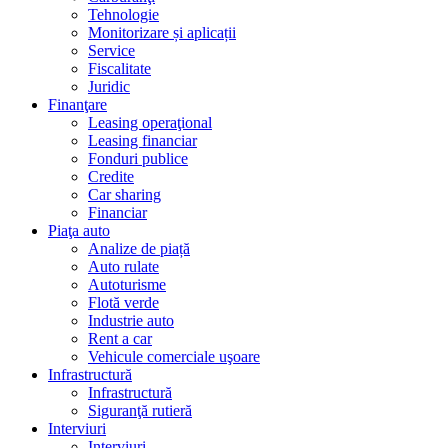
Tehnologie
Monitorizare și aplicații
Service
Fiscalitate
Juridic
Finanţare
Leasing operaţional
Leasing financiar
Fonduri publice
Credite
Car sharing
Financiar
Piaţa auto
Analize de piață
Auto rulate
Autoturisme
Flotă verde
Industrie auto
Rent a car
Vehicule comerciale uşoare
Infrastructură
Infrastructură
Siguranţă rutieră
Interviuri
Interviuri