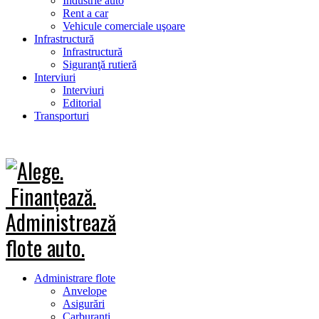
Industrie auto
Rent a car
Vehicule comerciale uşoare
Infrastructură
Infrastructură
Siguranţă rutieră
Interviuri
Interviuri
Editorial
Transporturi
Administrare flote
Anvelope
Asigurări
Carburanţi