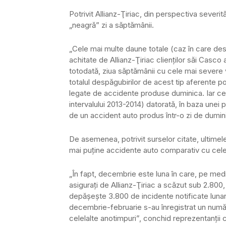
Potrivit Allianz-Ţiriac, din perspectiva severităţ
„neagră” zi a săptămânii.
„Cele mai multe daune totale (caz în care des
achitate de Allianz-Ţiriac clienţilor săi Casc
totodată, ziua săptămânii cu cele mai severe 
totalul despăgubirilor de acest tip aferente p
legate de accidente produse duminica. Iar c
intervalului 2013-2014) datorată, în baza unei 
de un accident auto produs într-o zi de dumini
De asemenea, potrivit surselor citate, ultimel
mai puţine accidente auto comparativ cu celela
„În fapt, decembrie este luna în care, pe medi
asiguraţi de Allianz-Ţiriac a scăzut sub 2.80
depăşeşte 3.800 de incidente notificate lunar. 
decembrie-februarie s-au înregistrat un nu
celelalte anotimpuri”, conchid reprezentanţii 