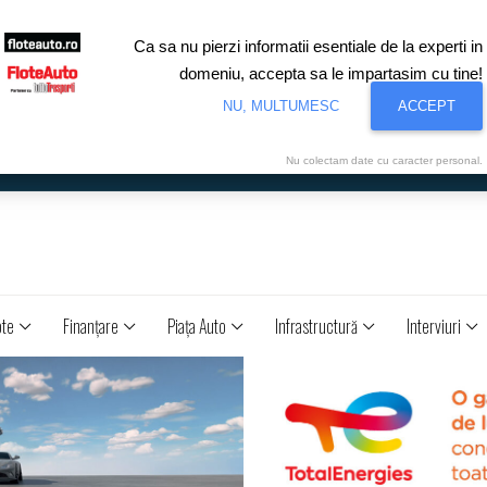
Ca sa nu pierzi informatii esentiale de la experti in
domeniu, accepta sa le impartasim cu tine!
NU, MULTUMESC
ACCEPT
Nu colectam date cu caracter personal.
ote
Finanţare
Piaţa Auto
Infrastructură
Interviuri