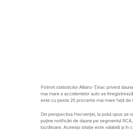
Potrivit statisticilor Allianz-Ţiriac privind da
mai mare a accidentelor auto se înregistrează î
este cu peste 20 procente mai mare faţă de m
Din perspectiva frecvenţei, la polul opus se s
puţine notificări de daune pe segmentul RCA, 
lucrătoare. Aceeaşi sitaţie este valabilă şi în