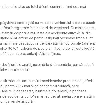
ii, lucrurile stau cu totul diferit, duminica fiind cea mai
păgubirea este egală cu valoarea vehiculului la data daunei)
o au fost înregistrate în a doua zi de weekend. Duminica este,
vătămări corporale rezultate din accidente auto: 45% din
oliţelor RCA emise de pentru asiguraţi persoane fizice sunt
ea mai mare despăgubire pentru vătămări corporale (aferent
poliţe RCA, în valoare de peste 5 milioane de lei, este legată
că”, spun reprezentanţii Allianz-Ţiriac.
e două luni ale anului, noiembrie şi decembrie, par să aducă
lte luni ale anului.
a ultimilor doi ani, numărul accidentelor produse de şoferii
0, cu peste 25% mai puţin decât media lunară, care
Mai mult decât atât, în ultimele două ierni, în perioada
măr de accidente cu 15% mai mic decât media consemnată în
companiei de asigurări.