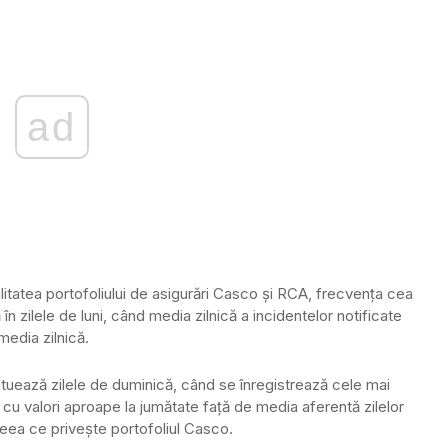
ad
unalitatea portofoliului de asigurări Casco şi RCA, frecvenţa cea
n zilele de luni, când media zilnică a incidentelor notificate
edia zilnică.
ituează zilele de duminică, când se înregistrează cele mai
cu valori aproape la jumătate faţă de media aferentă zilelor
 ceea ce priveşte portofoliul Casco.