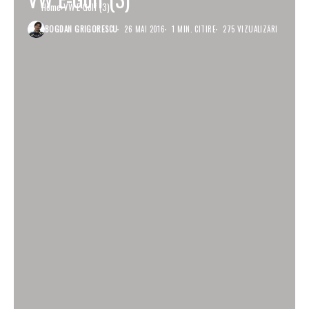
Home
VW E-Golf (3)
BOGDAN GRIGORESCU
26 MAI 2016
1 MIN. CITIRE
275 VIZUALIZĂRI