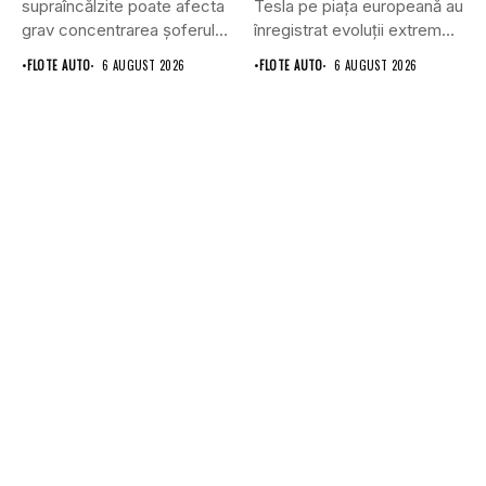
supraîncălzite poate afecta
Tesla pe piața europeană au
grav concentrarea șoferului
înregistrat evoluții extrem
și poate crește...
de...
•
FLOTE AUTO
6 AUGUST 2026
•
FLOTE AUTO
6 AUGUST 2026