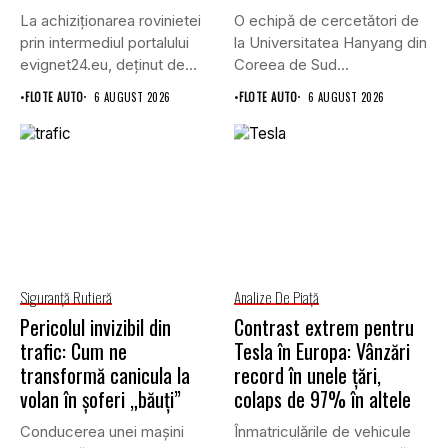
La achiziționarea rovinietei
O echipă de cercetători de
prin intermediul portalului
la Universitatea Hanyang din
evignet24.eu, deținut de
Coreea de Sud...
Enternova Kft. din...
•
FLOTE AUTO
6 AUGUST 2026
•
FLOTE AUTO
6 AUGUST 2026
Siguranţă Rutieră
Analize De Piață
Pericolul invizibil din
Contrast extrem pentru
trafic: Cum ne
Tesla în Europa: Vânzări
transformă canicula la
record în unele țări,
volan în șoferi „băuți”
colaps de 97% în altele
Conducerea unei mașini
Înmatriculările de vehicule