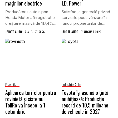
mașinilor electrice
J.D. Power
Producătorul auto nipon
Satisfacția generală privind
Honda Motor a înregistrat o
serviciile post-vânzare în
creștere masivă de 117,4%...
rândul proprietarilor de
vehicule cu energie...
•
FLOTE AUTO
7 AUGUST 2026
•
FLOTE AUTO
7 AUGUST 2026
Fiscalitate
Industrie Auto
Aplicarea tarifelor pentru
Toyota își asumă o țintă
rovinietă și sistemul
ambițioasă: Producție
TollRo va începe la 1
record de 10,5 milioane
octombrie
de vehicule în 2027