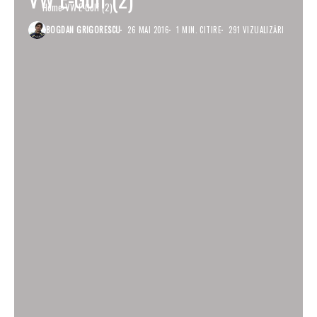
Home
VW E-Golf (2)
BOGDAN GRIGORESCU
26 MAI 2016
1 MIN. CITIRE
291 VIZUALIZĂRI