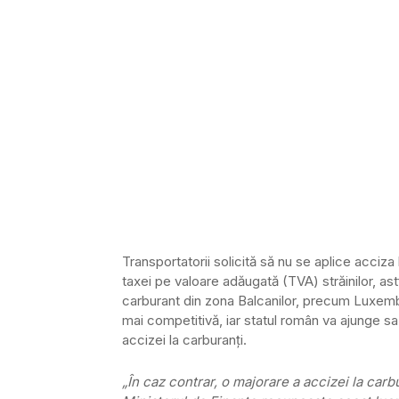
Transportatorii solicită să nu se aplice acciz
taxei pe valoare adăugată (TVA) străinilor, a
carburant din zona Balcanilor, precum Luxemb
mai competitivă, iar statul român va ajunge s
accizei la carburanţi.
„În caz contrar, o majorare a accizei la carb