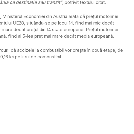
nia ca destinaţie sau tranzit”
, potrivit textului citat.
a, Ministerul Economiei din Austria arăta că preţul motorinei
ntului UE28, situându-se pe locul 14, fiind mai mic decât
i mare decât preţul din 14 state europene. Preţul motorinei
ă, fiind al 5-lea preţ mai mare decât media europeană.
ercuri, că accizele la combustibil vor creşte în două etape, de
,16 lei pe litrul de combustibil.