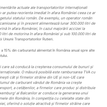
mentările actuale ale transportatorilor internaţionali
 s-ar putea reorienta imediat în afara României ceea ce ar
getului statului român. De exemplu, un operator român
camioane şi în prezent alimentează lunar 300.000 litri de
ină în afara României, în cazul majorării accizei la
litri de motorina în afara României şi sub 100.000 litri de
i Uniunii Transportatorilor Rutieri.
a 15% din carburantul alimentat în România anual spre alte
tului.
i care să conducă la creşterea consumului de bunuri şi
nternaţionale. O măsură posibilă este rambursarea TVA cu
mâneşti cât şi firmelor străine din UE şi non-UE care
volumul de carburant vândut de România va creşte
sport, a cetăţenilor, a firmelor care produc şi distribuie
xemburg’ al Balcanilor ar conduce la generarea unui
rmele din România, în competiţia cu celelalte state din
ei, oferind o soluţie atractivă şi firmelor străine care