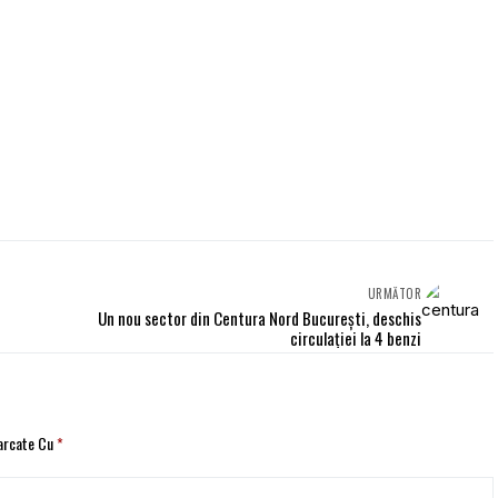
URMĂTOR
Un nou sector din Centura Nord Bucureşti, deschis
circulaţiei la 4 benzi
Marcate Cu
*