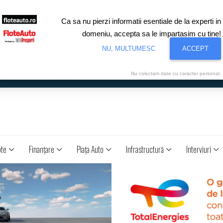
Ca sa nu pierzi informatii esentiale de la experti in
domeniu, accepta sa le impartasim cu tine!
NU, MULTUMESC
ACCEPT
Nu colectam date cu caracter personal.
ote
Finanţare
Piaţa Auto
Infrastructură
Interviuri