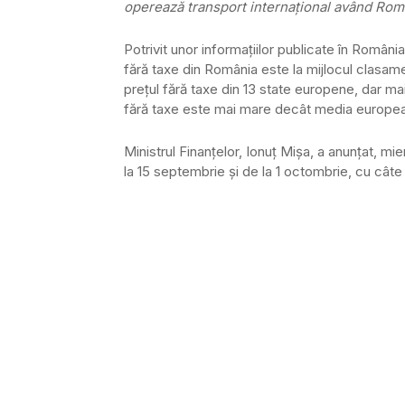
operează transport internaţional având Româ
Potrivit unor informaţiilor publicate în Români
fără taxe din România este la mijlocul clasame
preţul fără taxe din 13 state europene, dar ma
fără taxe este mai mare decât media european
Ministrul Finanţelor, Ionuţ Mişa, a anunţat, mi
la 15 septembrie şi de la 1 octombrie, cu câte 0