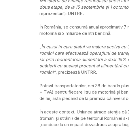
Ministerul de Finanţe recunoaşte acest lucr
doua etape, de la 15 septembrie şi 1 octombr
reprezentanţii UNTRR.
În România, se consumă anual aproximativ 7 mili
motorină şi 2 miliarde de litri benzină.
„În cazul în care statul va majora acciza cu 
români care efectuează operaţiuni de transpor
iar prin reorientarea alimentării a doar 15%
scăderii cu acelaşi procent al alimentării cu
român!”
, precizează UNTRR.
Potrivit transportatorilor, cei 38 de bani în pl
+ TVA) pentru fiecare litru de motorină şi ben
de lei, asta plecând de la premiza că nivelul
În aceste context, Uniunea atrage atenţia că 70
(români şi străini) de pe teritoriul României s
„conduce la un impact dezastruos asupra buge