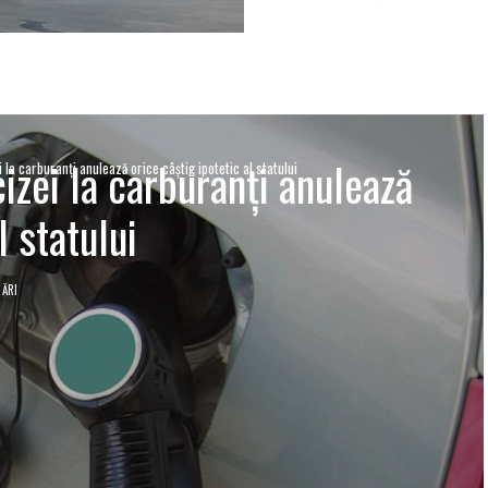
zei la carburanţi anulează
a carburanţi anulează orice câştig ipotetic al statului
l statului
ZĂRI