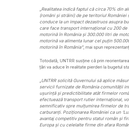
„Realitatea indică faptul că circa 70% din ali
(români şi străini) de pe teritoriul României
conduce la un impact dezastruos asupra bu
care face transport internaţional cu 200 de 
motorină în România şi 300.000 litri de motor
motorină va alimenta lunar cel puţin 500.000 
motorină în România”
, mai spun reprezentanţi
Totodată, UNTRR susţine că prin reorientarea 
ţări va aduce în realitate pierderi la bugetul sta
„UNTRR solicită Guvernului să aplice măsur
servicii furnizate de România comunităţii i
uşurinţă şi predictibilitate atât firmelor ro
efectuează transport rutier internaţional, 
semnificativ spre mulţumirea firmelor de tran
carburanţi. Poziţionarea României ca un ‘Lu
avantaj competitiv pentru statul român şi fi
Europa şi cu celelalte firme din afara Români