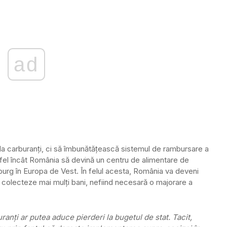
ad
a la carburanţi, ci să îmbunătăţească sistemul de rambursare a
stfel încât România să devină un centru de alimentare de
urg în Europa de Vest. În felul acesta, România va deveni
a colecteze mai mulţi bani, nefiind necesară o majorare a
uranţi ar putea aduce pierderi la bugetul de stat. Tacit,