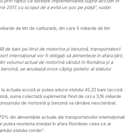
u prin faptul că doreşte implementarea supra-accizei în
ie 2017, cu scopul de a evita un şoc pe piaţă”
, susţin
arde de litri de carburanţi, din care 5 miliarde de litri
38 de bani pe litrul de motorina şi benzină, transportatorii
t internaţional vor fi obligaţi să alimenteze în afara ţării,
 din volumul actual de motorină vândut în România şi a
 benzină, se anulează orice câştig ipotetic al statului
us la actuala acciză ar putea aduce statului 45,22 bani (acciză
zină, suma colectată suplimentar fiind de circa 3,16 miliarde
 consumului de motorină şi benzină va rămâne neschimbat.
% din alimentările actuale ale transportatorilor internaţionali
-ar putea reorienta imediat în afara României ceea ce ar
tului statului român”.