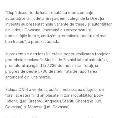
”După discuțiile de luna trecută cu reprezentanții
autorităților din județul Brașov, ieri, colegii de la Direcția
Investiții au prezentat noile variante de traseu și autorităților
din județul Covasna. Împreună cu proiectantul și
comunitățile locale, analizăm alternativele pentru cel mai
bun traseu”, a precizat acesta.
În prezent se derulează lucrările pentru realizarea forajelor
geotehnice incluse în Studiul de Fezabilitate al autostrăzii,
prestatorul ajungând la 7.236 de metri liniari forați, un
progres de peste 1.700 de metri față de raportarea
anterioară din luna martie.
Echipa CNIR a verificat, astăzi, mobilizarea utilajelor de
foraj, acestea fiind amplasate în zona localităților Bod-
Hălchiu (jud. Brașov), Angheluș/Sfântu Gheorghe (jud.
Covasna) și Moacșa (jud. Covasna).