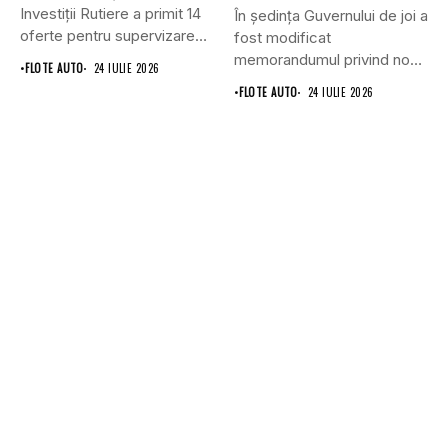
Investiții Rutiere a primit 14
În ședința Guvernului de joi a
oferte pentru supervizarea
fost modificat
lucrărilor...
memorandumul privind noul
•
FLOTE AUTO
24 IULIE 2026
punct...
•
FLOTE AUTO
24 IULIE 2026