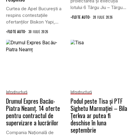
proiectarea și execuția
lotului 6 Târgu Jiu – Târgu
Curtea de Apel București a
Cărbunești,...
respins contestațiile
•
FLOTE AUTO
28 IULIE 2026
ofertanților Biskon Yapi,
Straco și...
•
FLOTE AUTO
30 IULIE 2026
Infrastructură
Infrastructură
Drumul Expres Bacău-
Podul peste Tisa și PTF
Piatra Neamț. 14 oferte
Sighetu Marmației – Bila
pentru contractul de
Țerkva ar putea fi
supervizare a lucrărilor
deschise în luna
septembrie
Compania Națională de