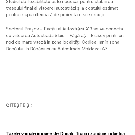
Studiul de fezabilitate este necesar pentru stabilirea
traseului final al viitoarei autostrăzi și a costului estimat
pentru etapa ulterioară de proiectare și execuție.
Sectorul Brașov – Bacău al Autostrăzii A13 se va conecta
cu viitoarea Autostrada Sibiu – Făgăraș – Brașov printr-un
nod de mare viteză în zona localității Codlea, iar în zona
Bacăului, la Răcăciuni cu Autostrada Moldovei A7.
CITEȘTE ȘI:
Taxele vamale impuse de Donald Trump zguduie industria