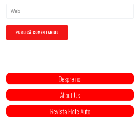
Despre noi
About Us
Revista Flote Auto