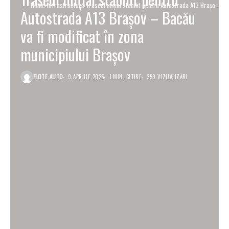
Home
Infrastructură
Traseul inițial stabilit pentru Autostrada A13 Brașov
Autostrada A13 Brașov – Bacău
– Bacău va fi modificat în zona municipiului Brașov
va fi modificat în zona
municipiului Brașov
FLOTE AUTO
9 APRILIE 2025
1 MIN. CITIRE
359 VIZUALIZĂRI