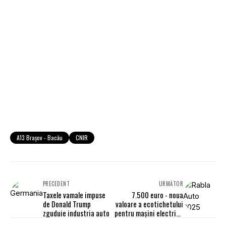
A13 Brașov - Bacău
CNIR
PRECEDENT
URMĂTOR
Taxele vamale impuse
7.500 euro - noua
de Donald Trump
valoare a ecotichetului
zguduie industria auto
pentru mașini electrice
în programul Rabla