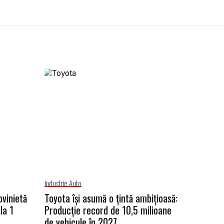
Industrie Auto
ovinietă
Toyota își asumă o țintă ambițioasă:
la 1
Producție record de 10,5 milioane
de vehicule în 2027