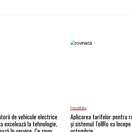
Fiscalitate
torii de vehicule electrice
Aplicarea tarifelor pentru r
na excelează la tehnologie,
și sistemul TollRo va începe 
ează în service. Ce spun
octombrie