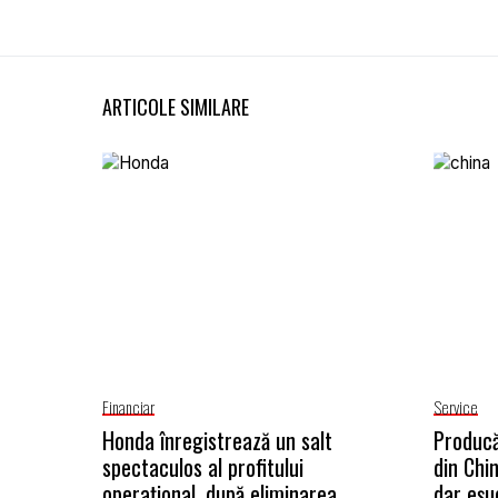
ARTICOLE SIMILARE
Financiar
Service
Honda înregistrează un salt
Producă
spectaculos al profitului
din Chi
operațional, după eliminarea
dar eșu