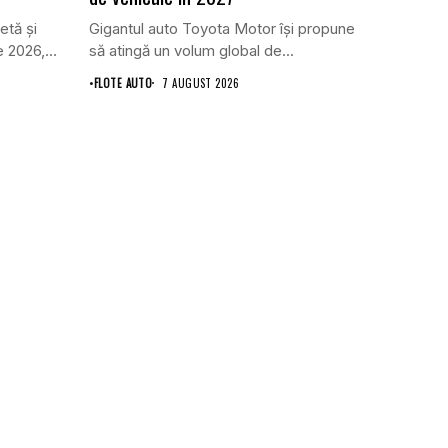
etă și
Gigantul auto Toyota Motor își propune
 2026,...
să atingă un volum global de...
•
FLOTE AUTO
7 AUGUST 2026