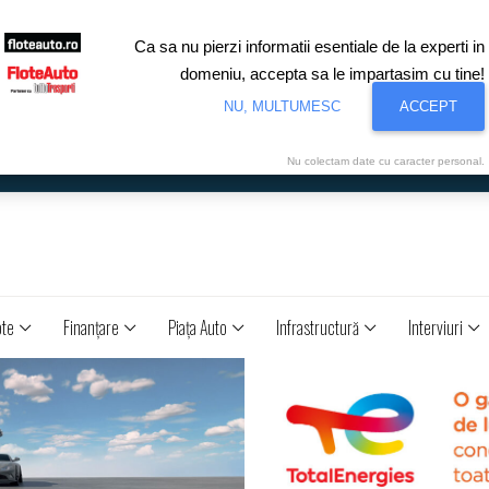
Ca sa nu pierzi informatii esentiale de la experti in
domeniu, accepta sa le impartasim cu tine!
NU, MULTUMESC
ACCEPT
Nu colectam date cu caracter personal.
ote
Finanţare
Piaţa Auto
Infrastructură
Interviuri