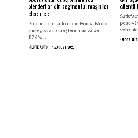
pierderilor din segmentul mașinilor
clienții
electrice
Satisfacț
post-vân
Producătorul auto nipon Honda Motor
vehicule
a înregistrat o creștere masivă de
117,4%...
•
FLOTE AUT
•
FLOTE AUTO
7 AUGUST 2026