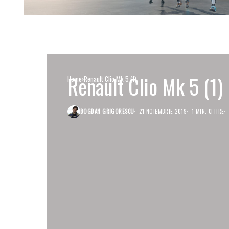
Renault Clio Mk 5 (1)
Home
Renault Clio Mk 5 (1)
BOGDAN GRIGORESCU
21 NOIEMBRIE 2019
1 MIN. CITIRE