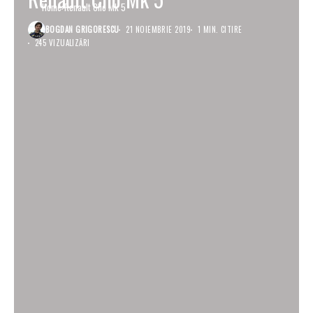
Home
Renault Clio Mk 5
BOGDAN GRIGORESCU
21 NOIEMBRIE 2019
1 MIN. CITIRE
245 VIZUALIZĂRI