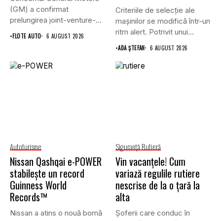
(GM) a confirmat
Criteriile de selecție ale
prelungirea joint-venture-
mașinilor se modifică într-un
ului său cu grupul chinez...
ritm alert. Potrivit unui...
•
FLOTE AUTO
6 AUGUST 2026
•
ADA ȘTEFAN
6 AUGUST 2026
Autoturisme
Siguranţă Rutieră
Nissan Qashqai e-POWER
Vin vacanțele! Cum
stabilește un record
variază regulile rutiere
Guinness World
nescrise de la o țară la
Records™
alta
Nissan a atins o nouă bornă
Șoferii care conduc în