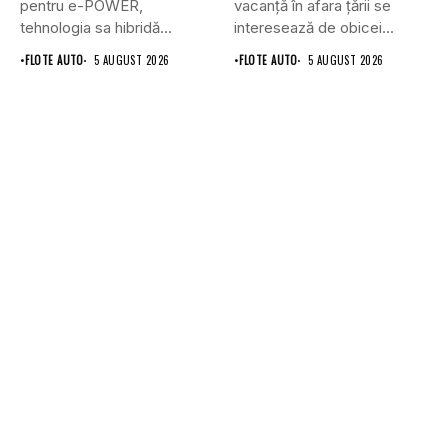
pentru e-POWER,
vacanță în afara țării se
tehnologia sa hibridă
interesează de obicei...
unică,...
•
FLOTE AUTO
5 AUGUST 2026
•
FLOTE AUTO
5 AUGUST 2026