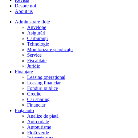
Revista
Despre noi
About us
Administrare flote
Anvelope
Asigurări
Carburanţi
Tehnologie
Monitorizare și aplicații
Service
Fiscalitate
Juridic
Finanţare
Leasing operaţional
Leasing financiar
Fonduri publice
Credite
Car sharing
Financiar
Piaţa auto
Analize de piață
Auto rulate
Autoturisme
Flotă verde