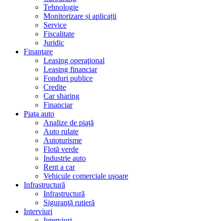
Tehnologie
Monitorizare și aplicații
Service
Fiscalitate
Juridic
Finanţare
Leasing operaţional
Leasing financiar
Fonduri publice
Credite
Car sharing
Financiar
Piaţa auto
Analize de piață
Auto rulate
Autoturisme
Flotă verde
Industrie auto
Rent a car
Vehicule comerciale uşoare
Infrastructură
Infrastructură
Siguranţă rutieră
Interviuri
Interviuri