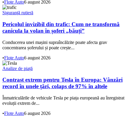
•
Flote Auto
6 august 2026
Siguranţă rutieră
Pericolul invizibil din trafic: Cum ne transformă
canicula la volan în șoferi „băuți”
Conducerea unei mașini supraîncălzite poate afecta grav
concentrarea șoferului și poate crește...
•
Flote Auto
6 august 2026
Analize de piață
Contrast extrem pentru Tesla în Europa: Vânzări
record în unele țări, colaps de 97% în altele
Înmatriculările de vehicule Tesla pe piața europeană au înregistrat
evoluții extrem de...
•
Flote Auto
6 august 2026