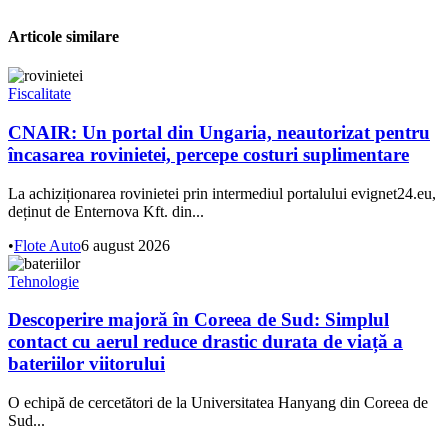
Articole similare
Fiscalitate
CNAIR: Un portal din Ungaria, neautorizat pentru
încasarea rovinietei, percepe costuri suplimentare
La achiziționarea rovinietei prin intermediul portalului evignet24.eu,
deținut de Enternova Kft. din...
•
Flote Auto
6 august 2026
Tehnologie
Descoperire majoră în Coreea de Sud: Simplul
contact cu aerul reduce drastic durata de viață a
bateriilor viitorului
O echipă de cercetători de la Universitatea Hanyang din Coreea de
Sud...