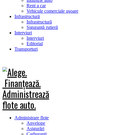
Industrie auto
Rent a car
Vehicule comerciale uşoare
Infrastructură
Infrastructură
Siguranţă rutieră
Interviuri
Interviuri
Editorial
Transporturi
Administrare flote
Anvelope
Asigurări
Carburanţi