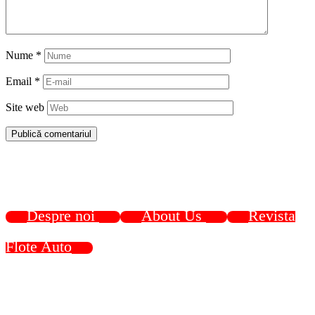
Nume
*
Email
*
Site web
Despre noi
About Us
Revista
Flote Auto