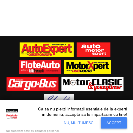
Ca sa nu pierzi informatii esentiale de la experti
in domeniu, accepta sa le impartasim cu tine!
Situl nostru utilizeaza cookies. Ce inseamna
© Flote Auto. Toate drepturile rezervate.
Accept
NU, MULTUMESC
ACCEPT
cookie?
Aflati mai mult...
Editorial
Asigurări
Fiscalitate
Juridic
Financiar
Analize De Piață
Transporturi
Nu colectam date cu caracter personal.