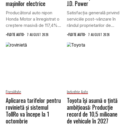
mașinilor electrice
J.D. Power
Producătorul auto nipon
Satisfacția generală privind
Honda Motor a înregistrat o
serviciile post-vânzare în
creștere masivă de 117,4%...
rândul proprietarilor de
vehicule cu energie...
•
FLOTE AUTO
7 AUGUST 2026
•
FLOTE AUTO
7 AUGUST 2026
Fiscalitate
Industrie Auto
Aplicarea tarifelor pentru
Toyota își asumă o țintă
rovinietă și sistemul
ambițioasă: Producție
TollRo va începe la 1
record de 10,5 milioane
octombrie
de vehicule în 2027