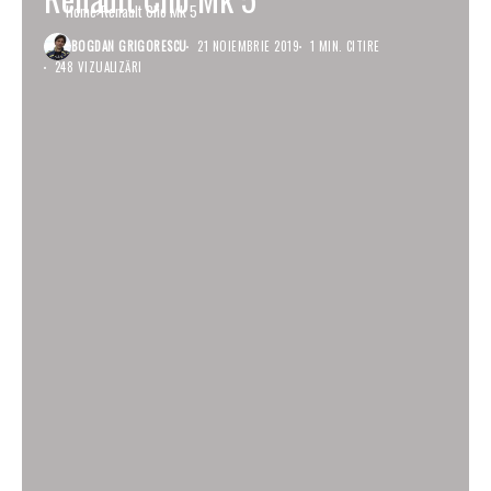
Home
Renault Clio Mk 5
BOGDAN GRIGORESCU
21 NOIEMBRIE 2019
1 MIN. CITIRE
248 VIZUALIZĂRI