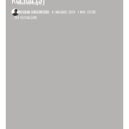
Home
Kia Rio (9)
BOGDAN GRIGORESCU
8 IANUARIE 2018
1 MIN. CITIRE
254 VIZUALIZĂRI