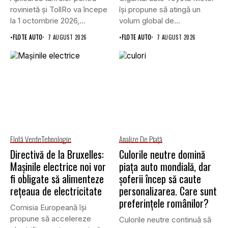
rovinietă și TollRo va începe
își propune să atingă un
la 1 octombrie 2026,...
volum global de...
•
FLOTE AUTO
7 AUGUST 2026
•
FLOTE AUTO
7 AUGUST 2026
Flotă Verde
Tehnologie
Analize De Piață
Directivă de la Bruxelles:
Culorile neutre domină
Mașinile electrice noi vor
piața auto mondială, dar
fi obligate să alimenteze
șoferii încep să caute
rețeaua de electricitate
personalizarea. Care sunt
preferințele românilor?
Comisia Europeană își
propune să accelereze
Culorile neutre continuă să