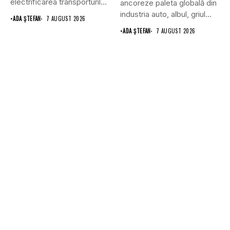
electrificarea transporturilor,
ancoreze paleta globală din
a clădirilor și a...
industria auto, albul, griul...
•
ADA ȘTEFAN
7 AUGUST 2026
•
ADA ȘTEFAN
7 AUGUST 2026