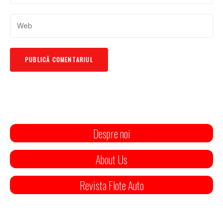
Despre noi
About Us
Revista Flote Auto